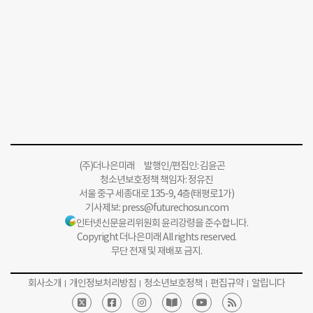
(주)더나은미래 발행인/편집인: 김윤곤
청소년보호정책 책임자: 정유진
서울 중구 세종대로 135-9, 4층(태평로1가)
기사제보:
press@futurechosun.com
인터넷신문윤리위원회 윤리강령을 준수합니다.
Copyright 더나은미래 All rights reserved.
무단 전재 및 재배포 금지.
회사소개
개인정보처리방침
청소년보호정책
편집규약
알립니다