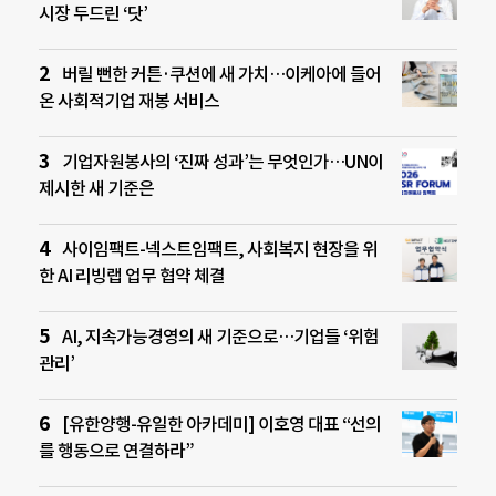
시장 두드린 ‘닷’
버릴 뻔한 커튼·쿠션에 새 가치…이케아에 들어
온 사회적기업 재봉 서비스
기업자원봉사의 ‘진짜 성과’는 무엇인가…UN이
제시한 새 기준은
사이임팩트-넥스트임팩트, 사회복지 현장을 위
한 AI 리빙랩 업무 협약 체결
AI, 지속가능경영의 새 기준으로…기업들 ‘위험
관리’
[유한양행-유일한 아카데미] 이호영 대표 “선의
를 행동으로 연결하라”