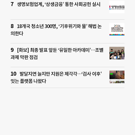
생명보험업계, ‘상생금융’ 통한 사회공헌 실시
18개국 청소년 300명, ‘기후위기와 물’ 해법 논
의한다
[화보] 최종 발표 앞둔 ‘유일한 아카데미’…조별
과제 막판 점검
발달지연 늘지만 지원은 제각각…‘검사 이후’
잇는 플랫폼 나왔다