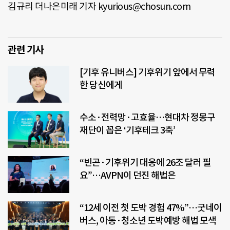
김규리 더나은미래 기자 kyurious@chosun.com
관련 기사
[기후 유니버스] 기후위기 앞에서 무력
한 당신에게
수소·전력망·고효율…현대차 정몽구
재단이 꼽은 ‘기후테크 3축’
“빈곤·기후위기 대응에 26조 달러 필
요”…AVPN이 던진 해법은
“12세 이전 첫 도박 경험 47%”…굿네이
버스, 아동·청소년 도박예방 해법 모색