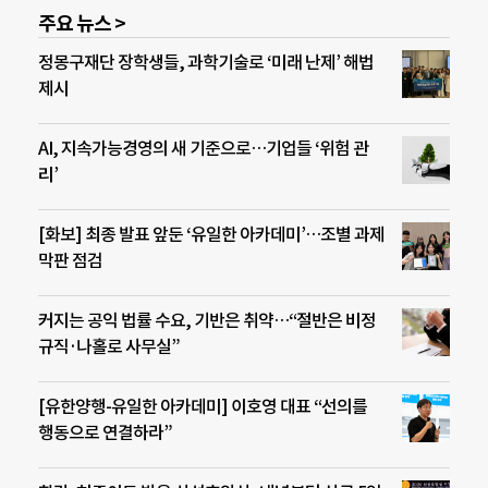
주요 뉴스 >
정몽구재단 장학생들, 과학기술로 ‘미래 난제’ 해법
제시
AI, 지속가능경영의 새 기준으로…기업들 ‘위험 관
리’
[화보] 최종 발표 앞둔 ‘유일한 아카데미’…조별 과제
막판 점검
커지는 공익 법률 수요, 기반은 취약…“절반은 비정
규직·나홀로 사무실”
[유한양행-유일한 아카데미] 이호영 대표 “선의를
행동으로 연결하라”