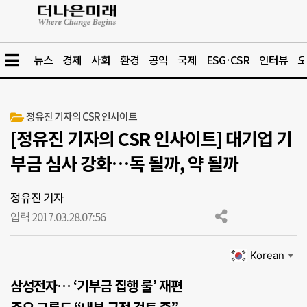
뉴스
경제
사회
환경
공익
국제
ESG·CSR
인터뷰
오
정유진 기자의 CSR 인사이트
[정유진 기자의 CSR 인사이트] 대기업 기
부금 심사 강화…독 될까, 약 될까
정유진 기자
입력 2017.03.28.
07:56
Korean
▼
삼성전자… ‘기부금 집행 룰’ 재편