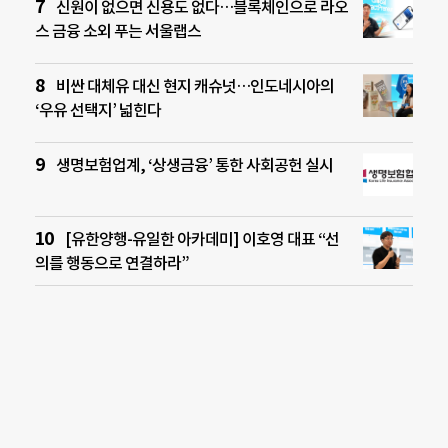
신원이 없으면 신용도 없다…블록체인으로 라오
스 금융 소외 푸는 서울랩스
비싼 대체유 대신 현지 캐슈넛…인도네시아의
‘우유 선택지’ 넓힌다
생명보험업계, ‘상생금융’ 통한 사회공헌 실시
[유한양행-유일한 아카데미] 이호영 대표 “선
의를 행동으로 연결하라”