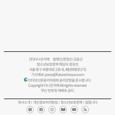
(주)더나은미래 발행인/편집인: 김윤곤
청소년보호정책 책임자: 정유진
서울 중구 세종대로 135-9, 4층(태평로1가)
기사제보:
press@futurechosun.com
인터넷신문윤리위원회 윤리강령을 준수합니다.
Copyright 더나은미래 All rights reserved.
무단 전재 및 재배포 금지.
회사소개
개인정보처리방침
청소년보호정책
알립니다