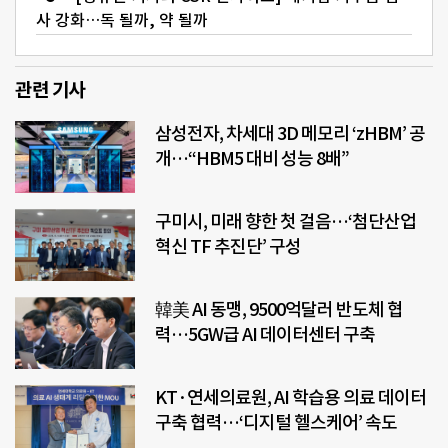
사 강화…독 될까, 약 될까
관련 기사
삼성전자, 차세대 3D 메모리 ‘zHBM’ 공
개…“HBM5 대비 성능 8배”
구미시, 미래 향한 첫 걸음…‘첨단산업
혁신 TF 추진단’ 구성
韓美 AI 동맹, 9500억달러 반도체 협
력…5GW급 AI 데이터센터 구축
KT·연세의료원, AI 학습용 의료 데이터
구축 협력…‘디지털 헬스케어’ 속도