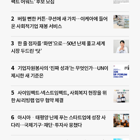
팩트 어워드’ 후보 모집
버릴 뻔한 커튼·쿠션에 새 가치…이케아에 들어
온 사회적기업 재봉 서비스
한 줄 점자를 ‘화면’으로…50년 난제 풀고 세계
시장 두드린 ‘닷’
기업자원봉사의 ‘진짜 성과’는 무엇인가…UN이
제시한 새 기준은
사이임팩트-넥스트임팩트, 사회복지 현장을 위
한 AI 리빙랩 업무 협약 체결
아시아ㆍ태평양 난제 푸는 스타트업에 성장 사
다리…국제기구·재단·투자사 뭉쳤다