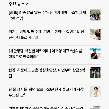
주요 뉴스 >
[화보] 최종 발표 앞둔 ‘유일한 아카데미’…조별 과제
막판 점검
커지는 공익 법률 수요, 기반은 취약…“절반은 비정
규직·나홀로 사무실”
[유한양행-유일한 아카데미] 이호영 대표 “선의를
행동으로 연결하라”
한강·허준이도 받은 삼성호암상, 내년부터 상금 5억
원
한 줄 점자를 ‘화면’으로…50년 난제 풀고 세계시장
두드린 ‘닷’
기후부 제1차 검증위 개최…복류수 실증 시설 운영