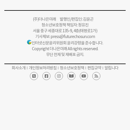
(주)더나은미래 발행인/편집인: 김윤곤
청소년보호정책 책임자: 정유진
서울 중구 세종대로 135-9, 4층(태평로1가)
기사제보:
press@futurechosun.com
인터넷신문윤리위원회 윤리강령을 준수합니다.
Copyright 더나은미래 All rights reserved.
무단 전재 및 재배포 금지.
회사소개
개인정보처리방침
청소년보호정책
편집규약
알립니다