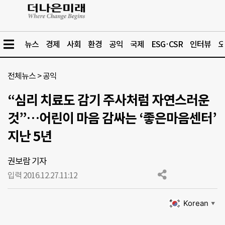
뉴스
경제
사회
환경
공익
국제
ESG·CSR
인터뷰
오
전체뉴스
>
공익
“심리 치료도 감기 주사처럼 자연스러운
것”…어린이 마음 감싸는 ‘좋은마음센터’
지난 5년
권보람 기자
입력 2016.12.27.
11:12
Korean
▼