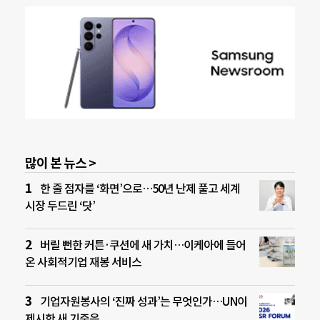
많이 본 뉴스 >
한 줄 점자를 ‘화면’으로…50년 난제 풀고 세계
시장 두드린 ‘닷’
버릴 뻔한 커튼·쿠션에 새 가치…이케아에 들어
온 사회적기업 재봉 서비스
기업자원봉사의 ‘진짜 성과’는 무엇인가…UN이
제시한 새 기준은