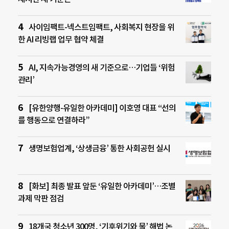
사이임팩트-넥스트임팩트, 사회복지 현장을 위
한 AI 리빙랩 업무 협약 체결
AI, 지속가능경영의 새 기준으로…기업들 ‘위험
관리’
[유한양행-유일한 아카데미] 이호영 대표 “선의
를 행동으로 연결하라”
생명보험업계, ‘상생금융’ 통한 사회공헌 실시
[화보] 최종 발표 앞둔 ‘유일한 아카데미’…조별
과제 막판 점검
18개국 청소년 300명, ‘기후위기와 물’ 해법 논