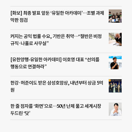
[화보] 최종 발표 앞둔 ‘유일한 아카데미’…조별 과제
막판 점검
커지는 공익 법률 수요, 기반은 취약…“절반은 비정
규직·나홀로 사무실”
[유한양행-유일한 아카데미] 이호영 대표 “선의를
행동으로 연결하라”
한강·허준이도 받은 삼성호암상, 내년부터 상금 5억
원
한 줄 점자를 ‘화면’으로…50년 난제 풀고 세계시장
두드린 ‘닷’