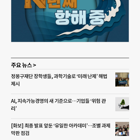
주요 뉴스 >
정몽구재단 장학생들, 과학기술로 ‘미래 난제’ 해법
제시
AI, 지속가능경영의 새 기준으로…기업들 ‘위험 관
리’
[화보] 최종 발표 앞둔 ‘유일한 아카데미’…조별 과제
막판 점검