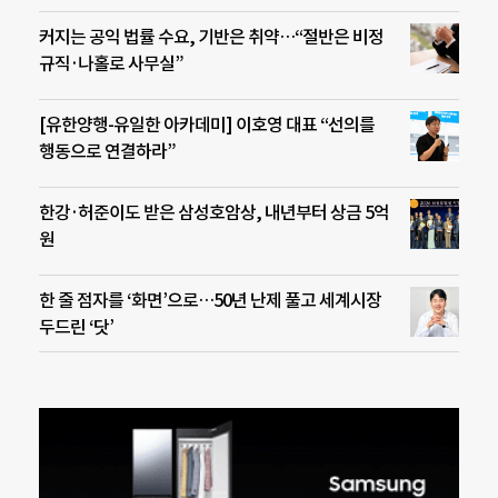
커지는 공익 법률 수요, 기반은 취약…“절반은 비정
규직·나홀로 사무실”
[유한양행-유일한 아카데미] 이호영 대표 “선의를
행동으로 연결하라”
한강·허준이도 받은 삼성호암상, 내년부터 상금 5억
원
한 줄 점자를 ‘화면’으로…50년 난제 풀고 세계시장
두드린 ‘닷’