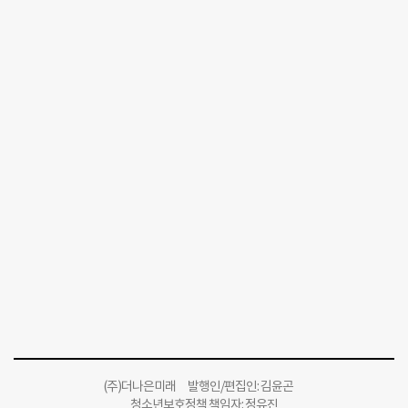
(주)더나은미래 발행인/편집인: 김윤곤
청소년보호정책 책임자: 정유진