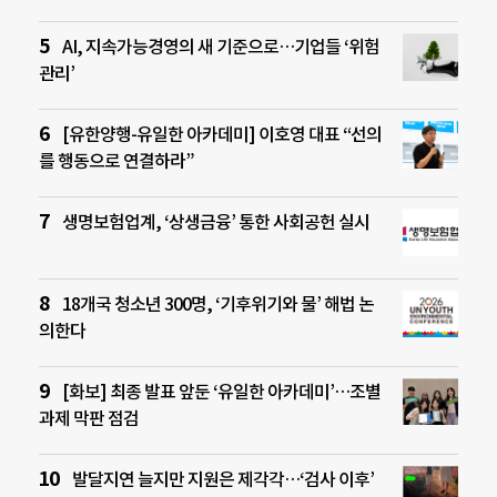
AI, 지속가능경영의 새 기준으로…기업들 ‘위험
관리’
[유한양행-유일한 아카데미] 이호영 대표 “선의
를 행동으로 연결하라”
생명보험업계, ‘상생금융’ 통한 사회공헌 실시
18개국 청소년 300명, ‘기후위기와 물’ 해법 논
의한다
[화보] 최종 발표 앞둔 ‘유일한 아카데미’…조별
과제 막판 점검
발달지연 늘지만 지원은 제각각…‘검사 이후’