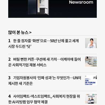
많이 본 뉴스 >
한 줄 점자를 ‘화면’으로…50년 난제 풀고 세계
시장 두드린 ‘닷’
버릴 뻔한 커튼·쿠션에 새 가치…이케아에 들어
온 사회적기업 재봉 서비스
기업자원봉사의 ‘진짜 성과’는 무엇인가…UN이
제시한 새 기준은
사이임팩트-넥스트임팩트, 사회복지 현장을 위
한 AI 리빙랩 업무 협약 체결