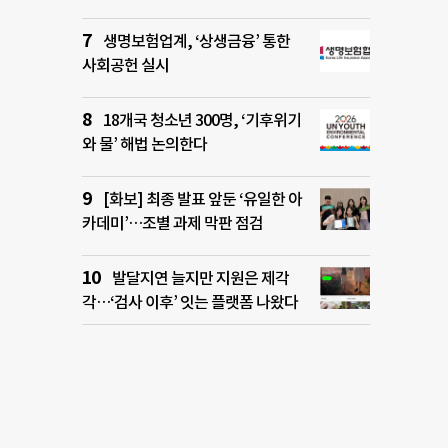
생명보험업계, ‘상생금융’ 통한
사회공헌 실시
18개국 청소년 300명, ‘기후위기
와 물’ 해법 논의한다
[화보] 최종 발표 앞둔 ‘유일한 아
카데미’…조별 과제 막판 점검
발달지연 늘지만 지원은 제각
각…‘검사 이후’ 잇는 플랫폼 나왔다