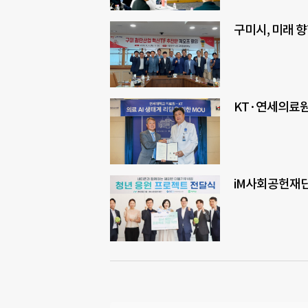
구미시, 미래 향
KT·연세의료원,
iM사회공헌재단