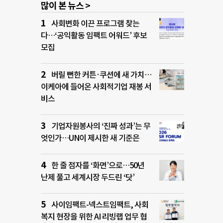
많이 본 뉴스 >
사회변화 이끈 프로그램 찾는
다…‘공익활동 임팩트 어워드’ 후보
모집
버릴 뻔한 커튼·쿠션에 새 가치…
이케아에 들어온 사회적기업 재봉 서
비스
기업자원봉사의 ‘진짜 성과’는 무
엇인가…UN이 제시한 새 기준은
한 줄 점자를 ‘화면’으로…50년
난제 풀고 세계시장 두드린 ‘닷’
사이임팩트-넥스트임팩트, 사회
복지 현장을 위한 AI 리빙랩 업무 협