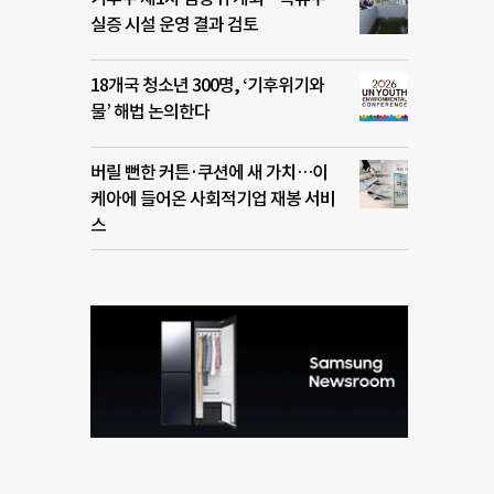
실증 시설 운영 결과 검토
18개국 청소년 300명, ‘기후위기와
물’ 해법 논의한다
버릴 뻔한 커튼·쿠션에 새 가치…이
케아에 들어온 사회적기업 재봉 서비
스