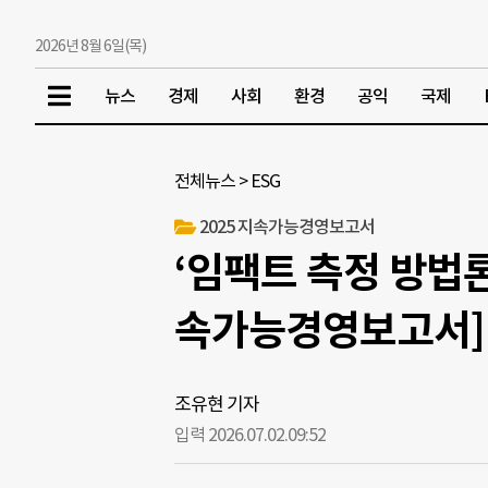
2026년 8월 6일(목)
뉴스
경제
사회
환경
공익
국제
전체뉴스
>
ESG
2025 지속가능경영보고서
‘임팩트 측정 방법론’
속가능경영보고서]
조유현 기자
입력 2026.07.02.
09:52