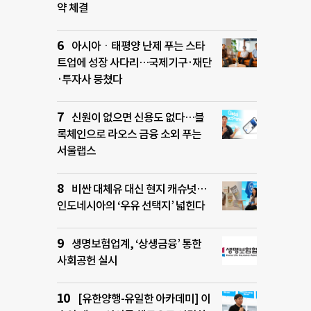
약 체결
아시아ㆍ태평양 난제 푸는 스타
트업에 성장 사다리…국제기구·재단
·투자사 뭉쳤다
신원이 없으면 신용도 없다…블
록체인으로 라오스 금융 소외 푸는
서울랩스
비싼 대체유 대신 현지 캐슈넛…
인도네시아의 ‘우유 선택지’ 넓힌다
생명보험업계, ‘상생금융’ 통한
사회공헌 실시
[유한양행-유일한 아카데미] 이