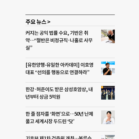
주요 뉴스 >
커지는 공익 법률 수요, 기반은 취
약…“절반은 비정규직·나홀로 사무
실”
[유한양행-유일한 아카데미] 이호영
대표 “선의를 행동으로 연결하라”
한강·허준이도 받은 삼성호암상, 내
년부터 상금 5억원
한 줄 점자를 ‘화면’으로…50년 난제
풀고 세계시장 두드린 ‘닷’
기후부 제1차 검증위 개최…복류수