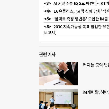
AI 커질수록 ESG도 바뀐다…KT
LG유플러스, ‘고객 신뢰 강화’ 약
‘임팩트 측정 방법론’ 도입한 iM금융
2030 지속가능성 목표 점검한 유
보고서]
관련 기사
커지는 공익 법
iM캐피탈, 하