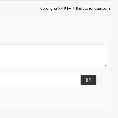
Copyrights ⓒ 더나은미래 & futurechosun.com