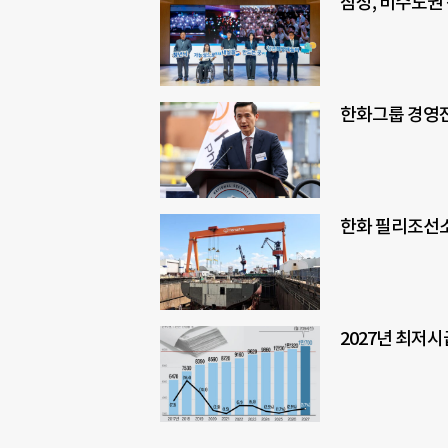
삼성, 비수도권
한화그룹 경영진
한화 필리조선소,
2027년 최저시