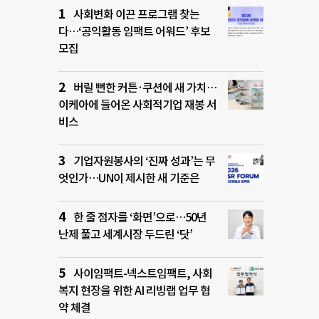
사회변화 이끈 프로그램 찾는
다…‘공익활동 임팩트 어워드’ 후보
모집
버릴 뻔한 커튼·쿠션에 새 가치…
이케아에 들어온 사회적기업 재봉 서
비스
기업자원봉사의 ‘진짜 성과’는 무
엇인가…UN이 제시한 새 기준은
한 줄 점자를 ‘화면’으로…50년
난제 풀고 세계시장 두드린 ‘닷’
사이임팩트-넥스트임팩트, 사회
복지 현장을 위한 AI 리빙랩 업무 협
약 체결