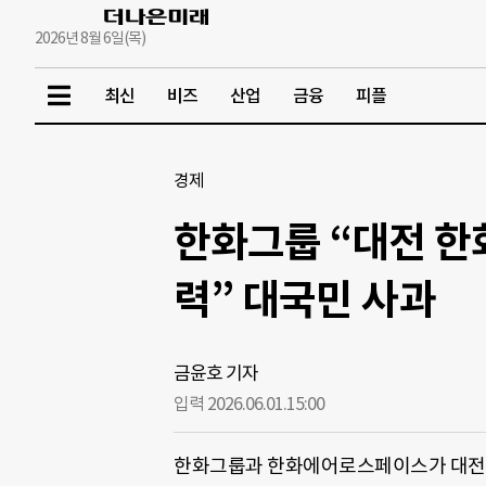
2026년 8월 6일(목)
최신
비즈
산업
금융
피플
경제
한화그룹 “대전 한
력” 대국민 사과
금윤호 기자
입력 2026.06.01.
15:00
한화그룹과 한화에어로스페이스가 대전사