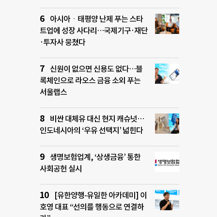
아시아ㆍ태평양 난제 푸는 스타
트업에 성장 사다리…국제기구·재단
·투자사 뭉쳤다
신원이 없으면 신용도 없다…블
록체인으로 라오스 금융 소외 푸는
서울랩스
비싼 대체유 대신 현지 캐슈넛…
인도네시아의 ‘우유 선택지’ 넓힌다
생명보험업계, ‘상생금융’ 통한
사회공헌 실시
[유한양행-유일한 아카데미] 이
호영 대표 “선의를 행동으로 연결하