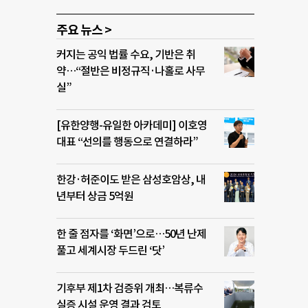
주요 뉴스 >
커지는 공익 법률 수요, 기반은 취
약…“절반은 비정규직·나홀로 사무
실”
[유한양행-유일한 아카데미] 이호영
대표 “선의를 행동으로 연결하라”
한강·허준이도 받은 삼성호암상, 내
년부터 상금 5억원
한 줄 점자를 ‘화면’으로…50년 난제
풀고 세계시장 두드린 ‘닷’
기후부 제1차 검증위 개최…복류수
실증 시설 운영 결과 검토