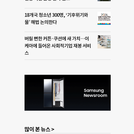
18개국 청소년 300명, ‘기후위기와
물’ 해법 논의한다
버릴 뻔한 커튼·쿠션에 새 가치…이
케아에 들어온 사회적기업 재봉 서비
스
많이 본 뉴스 >