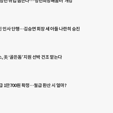
 청년 취업 돕는다…‘청년희망배움터’ 개강
 인사 단행…김승연 회장 세 아들 나란히 승진
 美 ‘골든돔’ 지원 선박 건조 맡는다
급 1만700원 확정…월급 환산 시 얼마?