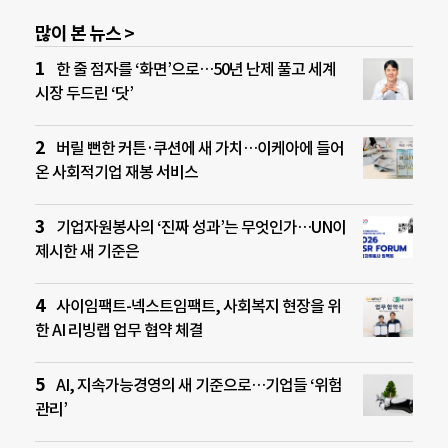
많이 본 뉴스 >
한 줄 점자를 ‘화면’으로…50년 난제 풀고 세계
시장 두드린 ‘닷’
버릴 뻔한 커튼·쿠션에 새 가치…이케아에 들어
온 사회적기업 재봉 서비스
기업자원봉사의 ‘진짜 성과’는 무엇인가…UN이
제시한 새 기준은
사이임팩트-넥스트임팩트, 사회복지 현장을 위
한 AI 리빙랩 업무 협약 체결
AI, 지속가능경영의 새 기준으로…기업들 ‘위험
관리’