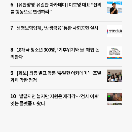
[유한양행-유일한 아카데미] 이호영 대표 “선의
를 행동으로 연결하라”
생명보험업계, ‘상생금융’ 통한 사회공헌 실시
18개국 청소년 300명, ‘기후위기와 물’ 해법 논
의한다
[화보] 최종 발표 앞둔 ‘유일한 아카데미’…조별
과제 막판 점검
발달지연 늘지만 지원은 제각각…‘검사 이후’
잇는 플랫폼 나왔다