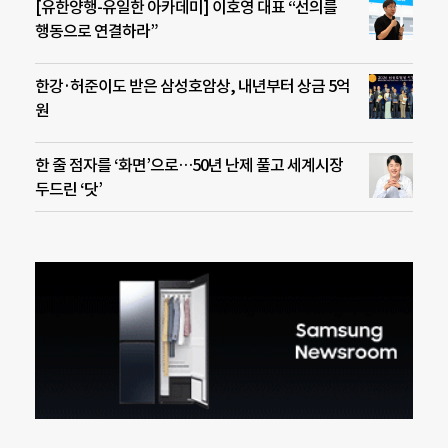
[유한양행-유일한 아카데미] 이호영 대표 “선의를
행동으로 연결하라”
한강·허준이도 받은 삼성호암상, 내년부터 상금 5억
원
한 줄 점자를 ‘화면’으로…50년 난제 풀고 세계시장
두드린 ‘닷’