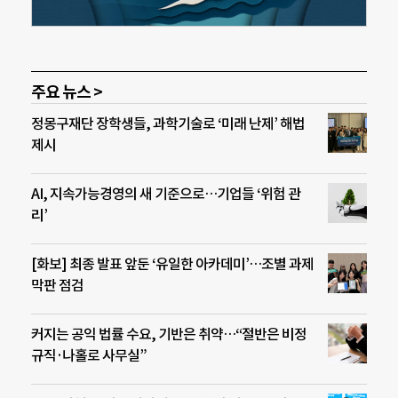
주요 뉴스 >
정몽구재단 장학생들, 과학기술로 ‘미래 난제’ 해법
제시
AI, 지속가능경영의 새 기준으로…기업들 ‘위험 관
리’
[화보] 최종 발표 앞둔 ‘유일한 아카데미’…조별 과제
막판 점검
커지는 공익 법률 수요, 기반은 취약…“절반은 비정
규직·나홀로 사무실”