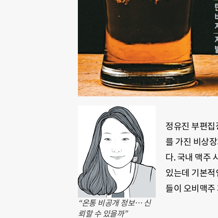
정유진 부편집장
를 가진 비상장
다. 국내 맥주
있는데 기본적인
들이 오비맥주 
“온통 비공개 정보… 신
뢰할 수 있을까”