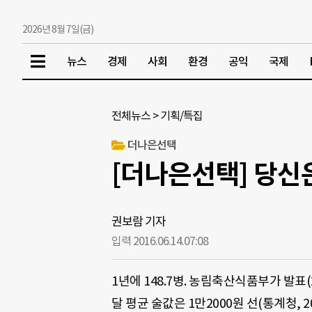
2026년 8월 7일(금)
뉴스
경제
사회
환경
공익
국제
전체뉴스
>
기획/특집
더나은선택
[더나은선택] 당신
권보람 기자
입력 2016.06.14.
07:08
1년에 148.7병. 농림축산식품부가 발표(
달 평균 술값은 1만2000원 선(통계청, 