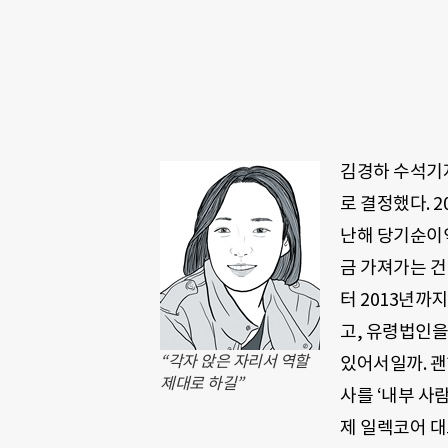
김경하 수석기자
로 결정했다. 2
난해 당기순이익
금 가져가는 건
터 2013년까
고, 유령법인을
“각자 앉은 자리서 역할
있어서일까. 괜
제대로 하길”
사를 ‘내부 사
제 일렉코어 대