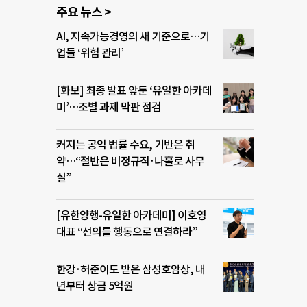
주요 뉴스 >
AI, 지속가능경영의 새 기준으로…기
업들 ‘위험 관리’
[화보] 최종 발표 앞둔 ‘유일한 아카데
미’…조별 과제 막판 점검
커지는 공익 법률 수요, 기반은 취
약…“절반은 비정규직·나홀로 사무
실”
[유한양행-유일한 아카데미] 이호영
대표 “선의를 행동으로 연결하라”
한강·허준이도 받은 삼성호암상, 내
년부터 상금 5억원