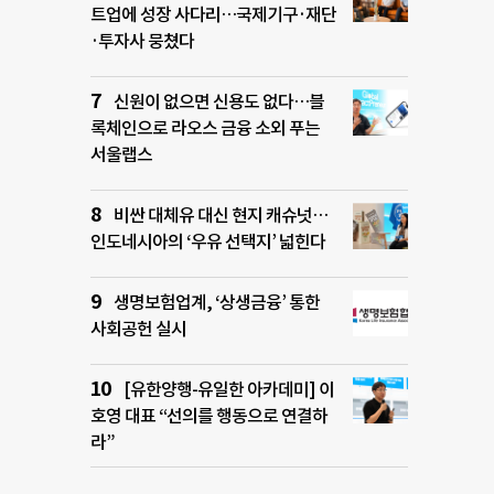
트업에 성장 사다리…국제기구·재단
·투자사 뭉쳤다
신원이 없으면 신용도 없다…블
록체인으로 라오스 금융 소외 푸는
서울랩스
비싼 대체유 대신 현지 캐슈넛…
인도네시아의 ‘우유 선택지’ 넓힌다
생명보험업계, ‘상생금융’ 통한
사회공헌 실시
[유한양행-유일한 아카데미] 이
호영 대표 “선의를 행동으로 연결하
라”