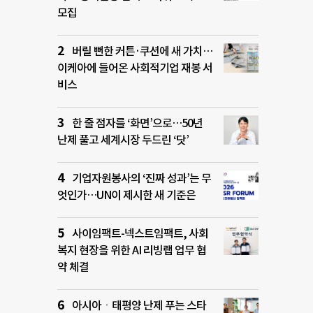
모집
버릴 뻔한 커튼·쿠션에 새 가치…
이케아에 들어온 사회적기업 재봉 서
비스
한 줄 점자를 ‘화면’으로…50년
난제 풀고 세계시장 두드린 ‘닷’
기업자원봉사의 ‘진짜 성과’는 무
엇인가…UN이 제시한 새 기준은
사이임팩트-넥스트임팩트, 사회
복지 현장을 위한 AI 리빙랩 업무 협
약 체결
아시아ㆍ태평양 난제 푸는 스타