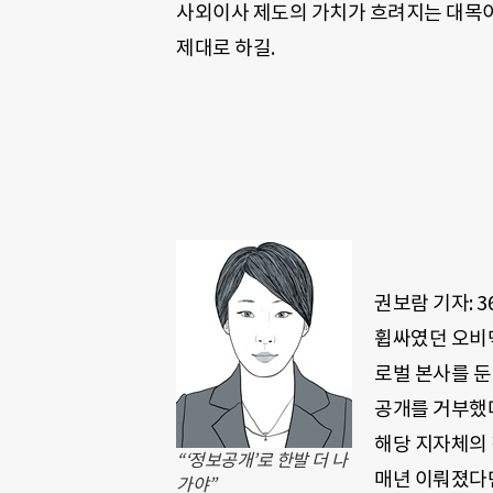
사외이사 제도의 가치가 흐려지는 대목이
제대로 하길.
권보람 기자: 
휩싸였던 오비맥
로벌 본사를 둔
공개를 거부했다
해당 지자체의 
“‘정보공개’로 한발 더 나
매년 이뤄졌다면
가야”