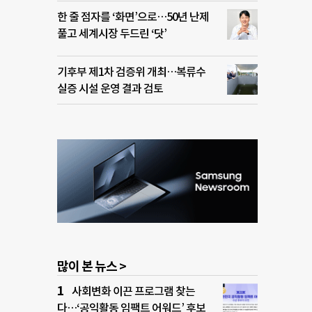
한 줄 점자를 ‘화면’으로…50년 난제
풀고 세계시장 두드린 ‘닷’
기후부 제1차 검증위 개최…복류수
실증 시설 운영 결과 검토
많이 본 뉴스 >
사회변화 이끈 프로그램 찾는
다…‘공익활동 임팩트 어워드’ 후보