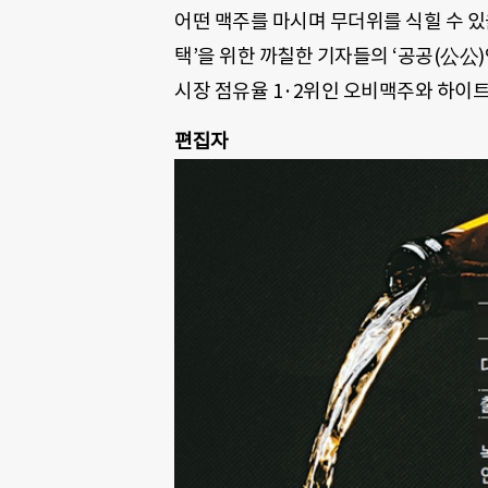
어떤 맥주를 마시며 무더위를 식힐 수 있을
택’을 위한 까칠한 기자들의 ‘공공(公公)
시장 점유율 1·2위인 오비맥주와 하이
편집자