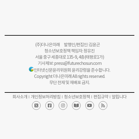
(주)더나은미래 발행인/편집인: 김윤곤
청소년보호정책 책임자: 정유진
서울 중구 세종대로 135-9, 4층(태평로1가)
기사제보:
press@futurechosun.com
인터넷신문윤리위원회 윤리강령을 준수합니다.
Copyright 더나은미래 All rights reserved.
무단 전재 및 재배포 금지.
회사소개
개인정보처리방침
청소년보호정책
편집규약
알립니다