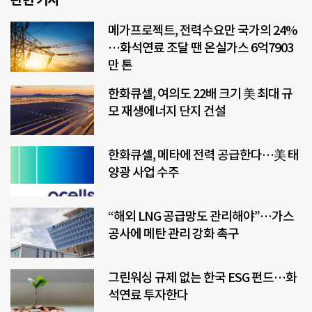
관련 기사
메가프로젝트, 전력수요만 국가의 24%
…화석연료 조달 땐 온실가스 6억7903
만 톤
한화큐셀, 여의도 22배 크기 美 최대 규
모 재생에너지 단지 건설
한화큐셀, 메타에 전력 공급한다…美 태
양광 사업 수주
“해외 LNG 공급망도 관리해야”…가스
공사에 메탄 관리 강화 촉구
그린워싱 규제 없는 한국 ESG 펀드…화
석연료 투자한다