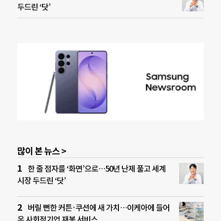
두드린 ‘닷’
많이 본 뉴스 >
한 줄 점자를 ‘화면’으로…50년 난제 풀고 세계
시장 두드린 ‘닷’
버릴 뻔한 커튼·쿠션에 새 가치…이케아에 들어
온 사회적기업 재봉 서비스