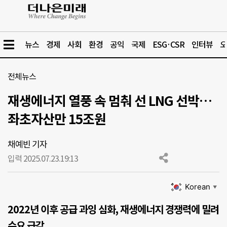
뉴스
경제
사회
환경
공익
국제
ESG·CSR
인터뷰
오
전체뉴스
재생에너지 열풍 속 멈춰 선 LNG 선박…
좌초자산만 15조원
채예빈 기자
입력 2025.07.23.
19:13
Korean
▼
2022년 이후 공급 과잉 심화, 재생에너지 경쟁력에 밀려
수요 급감