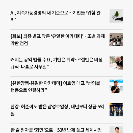
AI, 지속가능경영의 새 기준으로…기업들 ‘위험 관
리’
[화보] 최종 발표 앞둔 ‘유일한 아카데미’…조별 과제
막판 점검
커지는 공익 법률 수요, 기반은 취약…“절반은 비정
규직·나홀로 사무실”
[유한양행-유일한 아카데미] 이호영 대표 “선의를
행동으로 연결하라”
한강·허준이도 받은 삼성호암상, 내년부터 상금 5억
원
한 줄 점자를 ‘화면’으로…50년 난제 풀고 세계시장