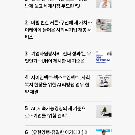
난제 풀고 세계시장 두드린 ‘닷’
버릴 뻔한 커튼·쿠션에 새 가치…
이케아에 들어온 사회적기업 재봉 서
비스
기업자원봉사의 ‘진짜 성과’는 무
엇인가…UN이 제시한 새 기준은
사이임팩트-넥스트임팩트, 사회
복지 현장을 위한 AI 리빙랩 업무 협
약 체결
AI, 지속가능경영의 새 기준으
로…기업들 ‘위험 관리’
[유한양행-유일한 아카데미] 이