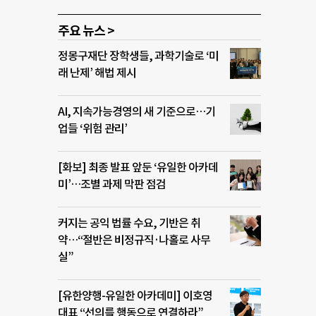
주요 뉴스 >
정몽구재단 장학생들, 과학기술로 ‘미
래 난제’ 해법 제시
AI, 지속가능경영의 새 기준으로…기
업들 ‘위험 관리’
[화보] 최종 발표 앞둔 ‘유일한 아카데
미’…조별 과제 막판 점검
커지는 공익 법률 수요, 기반은 취
약…“절반은 비정규직·나홀로 사무
실”
[유한양행-유일한 아카데미] 이호영
대표 “선의를 행동으로 연결하라”