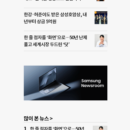
한강·허준이도 받은 삼성호암상, 내
년부터 상금 5억원
한 줄 점자를 ‘화면’으로…50년 난제
풀고 세계시장 두드린 ‘닷’
많이 본 뉴스 >
한 줄 점자를 ‘화면’으로…50년