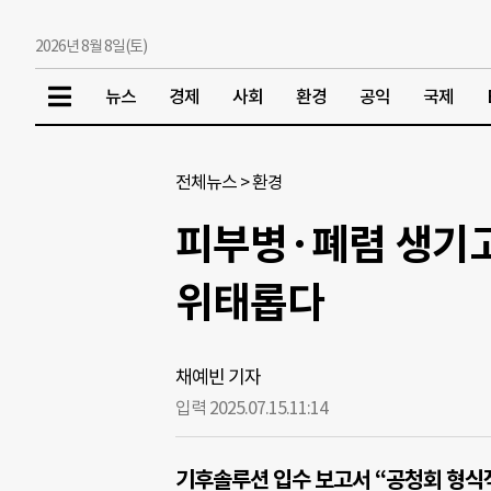
2026년 8월 8일(토)
뉴스
경제
사회
환경
공익
국제
전체뉴스
>
환경
피부병·폐렴 생기고 
위태롭다
채예빈 기자
입력 2025.07.15.
11:14
기후솔루션 입수 보고서 “공청회 형식적