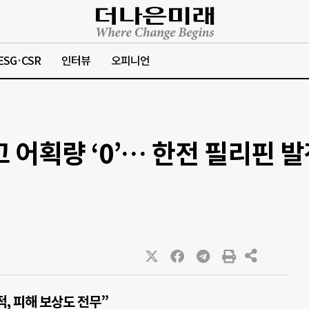
ESG·CSR
인터뷰
오피니언
어획량 ‘0’… 한전 필리핀 발
, 피해 보상도 전무”