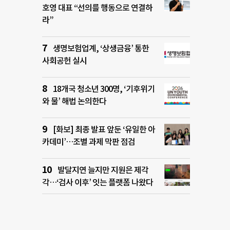
호영 대표 “선의를 행동으로 연결하
라”
생명보험업계, ‘상생금융’ 통한
사회공헌 실시
18개국 청소년 300명, ‘기후위기
와 물’ 해법 논의한다
[화보] 최종 발표 앞둔 ‘유일한 아
카데미’…조별 과제 막판 점검
발달지연 늘지만 지원은 제각
각…‘검사 이후’ 잇는 플랫폼 나왔다