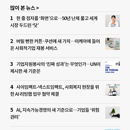
많이 본 뉴스 >
한 줄 점자를 ‘화면’으로…50년 난제 풀고 세계
시장 두드린 ‘닷’
버릴 뻔한 커튼·쿠션에 새 가치…이케아에 들어
온 사회적기업 재봉 서비스
기업자원봉사의 ‘진짜 성과’는 무엇인가…UN이
제시한 새 기준은
사이임팩트-넥스트임팩트, 사회복지 현장을 위
한 AI 리빙랩 업무 협약 체결
AI, 지속가능경영의 새 기준으로…기업들 ‘위험
관리’