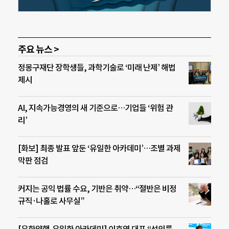
주요 뉴스 >
정몽구재단 장학생들, 과학기술로 ‘미래 난제’ 해법
제시
AI, 지속가능경영의 새 기준으로…기업들 ‘위험 관
리’
[화보] 최종 발표 앞둔 ‘유일한 아카데미’…조별 과제
막판 점검
커지는 공익 법률 수요, 기반은 취약…“절반은 비정
규직·나홀로 사무실”