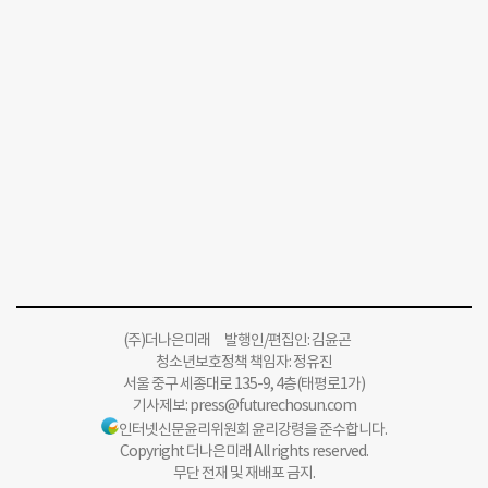
(주)더나은미래 발행인/편집인: 김윤곤
청소년보호정책 책임자: 정유진
서울 중구 세종대로 135-9, 4층(태평로1가)
기사제보:
press@futurechosun.com
인터넷신문윤리위원회 윤리강령을 준수합니다.
Copyright 더나은미래 All rights reserved.
무단 전재 및 재배포 금지.