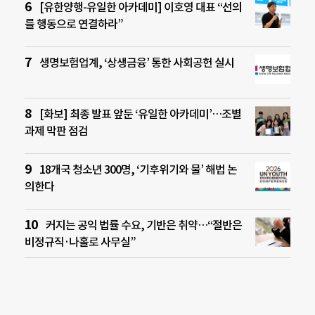
[유한양행-유일한 아카데미] 이호영 대표 “선의
를 행동으로 연결하라”
생명보험업계, ‘상생금융’ 통한 사회공헌 실시
[화보] 최종 발표 앞둔 ‘유일한 아카데미’…조별
과제 막판 점검
18개국 청소년 300명, ‘기후위기와 물’ 해법 논
의한다
커지는 공익 법률 수요, 기반은 취약…“절반은
비정규직·나홀로 사무실”