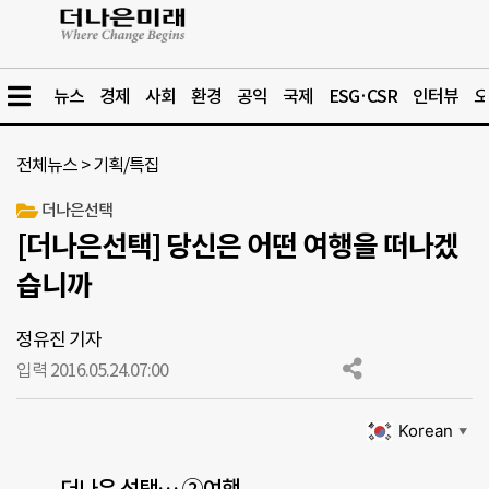
뉴스
경제
사회
환경
공익
국제
ESG·CSR
인터뷰
오
전체뉴스
>
기획/특집
더나은선택
[더나은선택] 당신은 어떤 여행을 떠나겠
습니까
정유진 기자
입력 2016.05.24.
07:00
Korean
▼
더나은 선택… ②여행