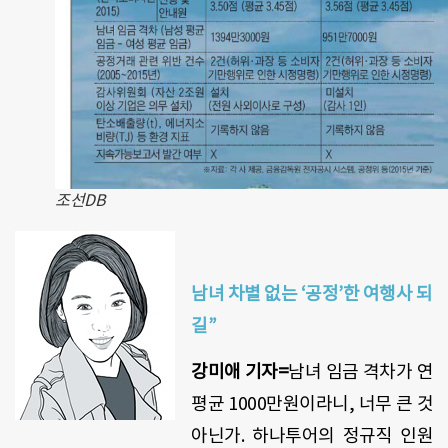
조선DB
남녀 차별 없는 ‘공정’한 여행사 되
길”
강미애 기자=
남녀 임금 격차가 연
평균 1000만원이라니, 너무 큰 것
아닌가. 하나투어의 정규직 인원