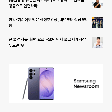
[유한양행-유일한 아카데미] 이호영 대표 “선의를
행동으로 연결하라”
한강·허준이도 받은 삼성호암상, 내년부터 상금 5억
원
한 줄 점자를 ‘화면’으로…50년 난제 풀고 세계시장
두드린 ‘닷’