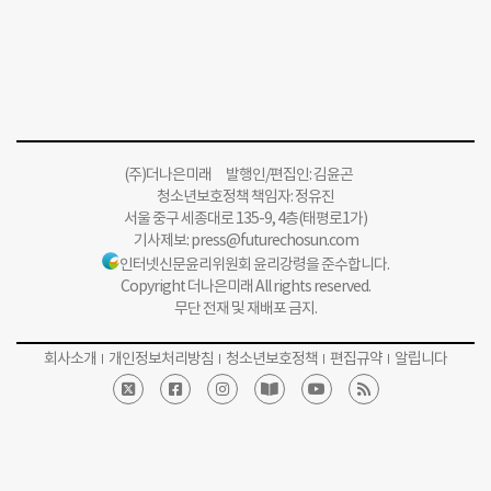
(주)더나은미래 발행인/편집인: 김윤곤
청소년보호정책 책임자: 정유진
서울 중구 세종대로 135-9, 4층(태평로1가)
기사제보:
press@futurechosun.com
인터넷신문윤리위원회 윤리강령을 준수합니다.
Copyright 더나은미래 All rights reserved.
무단 전재 및 재배포 금지.
회사소개
개인정보처리방침
청소년보호정책
편집규약
알립니다