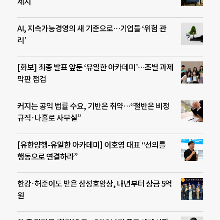
제시
AI, 지속가능경영의 새 기준으로…기업들 ‘위험 관
리’
[화보] 최종 발표 앞둔 ‘유일한 아카데미’…조별 과제
막판 점검
커지는 공익 법률 수요, 기반은 취약…“절반은 비정
규직·나홀로 사무실”
[유한양행-유일한 아카데미] 이호영 대표 “선의를
행동으로 연결하라”
한강·허준이도 받은 삼성호암상, 내년부터 상금 5억
원