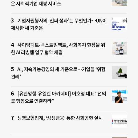
온 사회적기업 재봉 서비스
기업자원봉사의 ‘진짜 성과’는 무엇인가…UN이
제시한 새 기준은
사이임팩트-넥스트임팩트, 사회복지 현장을 위
한 AI 리빙랩 업무 협약 체결
AI, 지속가능경영의 새 기준으로…기업들 ‘위험
관리’
[유한양행-유일한 아카데미] 이호영 대표 “선의
를 행동으로 연결하라”
생명보험업계, ‘상생금융’ 통한 사회공헌 실시