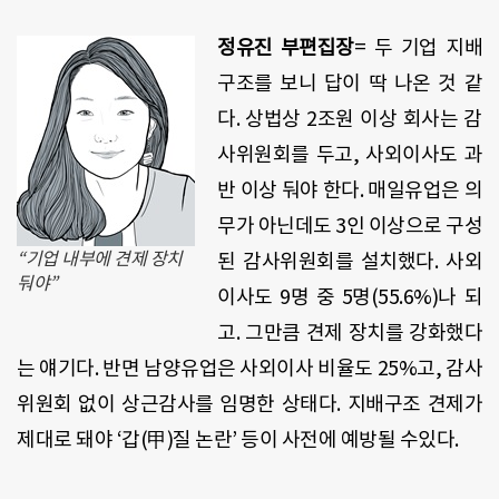
정유진 부편집장
= 두 기업 지배
구조를 보니 답이 딱 나온 것 같
다. 상법상 2조원 이상 회사는 감
사위원회를 두고, 사외이사도 과
반 이상 둬야 한다. 매일유업은 의
무가 아닌데도 3인 이상으로 구성
“기업 내부에 견제 장치
된 감사위원회를 설치했다. 사외
둬야”
이사도 9명 중 5명(55.6%)나 되
고. 그만큼 견제 장치를 강화했다
는 얘기다. 반면 남양유업은 사외이사 비율도 25%고, 감사
위원회 없이 상근감사를 임명한 상태다. 지배구조 견제가
제대로 돼야 ‘갑(甲)질 논란’ 등이 사전에 예방될 수있다.