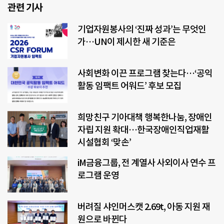
관련 기사
기업자원봉사의 ‘진짜 성과’는 무엇인
가…UN이 제시한 새 기준은
사회변화 이끈 프로그램 찾는다…‘공익
활동 임팩트 어워드’ 후보 모집
희망친구 기아대책 행복한나눔, 장애인
자립 지원 확대…한국장애인직업재활
시설협회 ‘맞손’
iM금융그룹, 전 계열사 사외이사 연수 프
로그램 운영
버려질 샤인머스캣 2.69t, 아동 지원 재
원으로 바뀐다