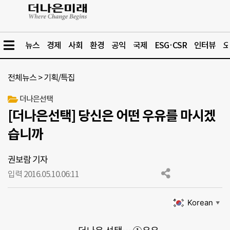
뉴스
경제
사회
환경
공익
국제
ESG·CSR
인터뷰
오
전체뉴스
>
기획/특집
더나은선택
[더나은선택] 당신은 어떤 우유를 마시겠
습니까
권보람 기자
입력 2016.05.10.
06:11
Korean
▼