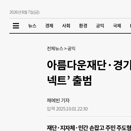
2026년 8월 7일(금)
뉴스
경제
사회
환경
공익
국제
전체뉴스
>
공익
아름다운재단·경기도
넥트’ 출범
채예빈 기자
입력 2025.10.01.
22:30
재단·지자체·민간 손잡고 주민 주도형