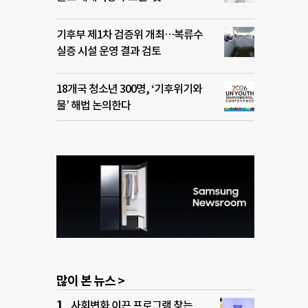
기후부 제1차 검증위 개최…복류수
실증 시설 운영 결과 검토
18개국 청소년 300명, ‘기후위기와
물’ 해법 논의한다
많이 본 뉴스 >
사회변화 이끈 프로그램 찾는