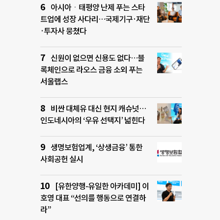
아시아ㆍ태평양 난제 푸는 스타
트업에 성장 사다리…국제기구·재단
·투자사 뭉쳤다
신원이 없으면 신용도 없다…블
록체인으로 라오스 금융 소외 푸는
서울랩스
비싼 대체유 대신 현지 캐슈넛…
인도네시아의 ‘우유 선택지’ 넓힌다
생명보험업계, ‘상생금융’ 통한
사회공헌 실시
[유한양행-유일한 아카데미] 이
호영 대표 “선의를 행동으로 연결하
라”