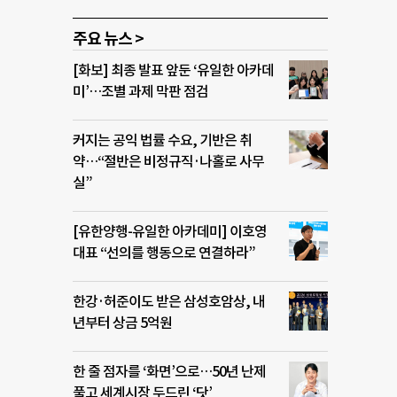
주요 뉴스 >
[화보] 최종 발표 앞둔 ‘유일한 아카데
미’…조별 과제 막판 점검
커지는 공익 법률 수요, 기반은 취
약…“절반은 비정규직·나홀로 사무
실”
[유한양행-유일한 아카데미] 이호영
대표 “선의를 행동으로 연결하라”
한강·허준이도 받은 삼성호암상, 내
년부터 상금 5억원
한 줄 점자를 ‘화면’으로…50년 난제
풀고 세계시장 두드린 ‘닷’