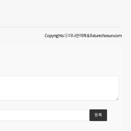
Copyrights ⓒ 더나은미래 & futurechosun.com