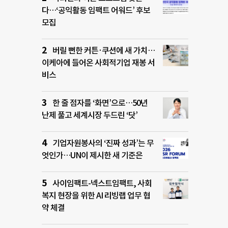
다…‘공익활동 임팩트 어워드’ 후보
모집
버릴 뻔한 커튼·쿠션에 새 가치…
이케아에 들어온 사회적기업 재봉 서
비스
한 줄 점자를 ‘화면’으로…50년
난제 풀고 세계시장 두드린 ‘닷’
기업자원봉사의 ‘진짜 성과’는 무
엇인가…UN이 제시한 새 기준은
사이임팩트-넥스트임팩트, 사회
복지 현장을 위한 AI 리빙랩 업무 협
약 체결