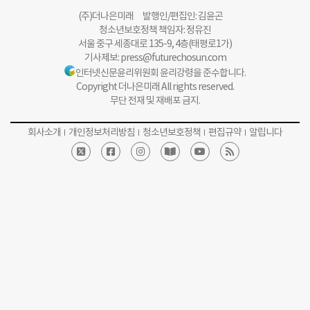
(주)더나은미래 발행인/편집인: 김윤곤
청소년보호정책 책임자: 정유진
서울 중구 세종대로 135-9, 4층(태평로1가)
기사제보:
press@futurechosun.com
인터넷신문윤리위원회 윤리강령을 준수합니다.
Copyright 더나은미래 All rights reserved.
무단 전재 및 재배포 금지.
회사소개
개인정보처리방침
청소년보호정책
편집규약
알립니다