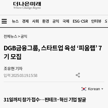
뉴스
경제
사회
환경
공익
국제
ESG·CSR
인터뷰
오
전체뉴스
>
공익
DGB금융그룹, 스타트업 육성 ‘피움랩’ 7
기 모집
조유현 기자
입력 2025.03.19.
15:58
Korean
▼
31일까지 참가 접수…핀테크·혁신 기업 발굴