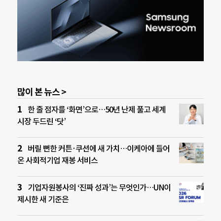
많이 본 뉴스 >
한 줄 점자를 ‘화면’으로…50년 난제 풀고 세계
시장 두드린 ‘닷’
버릴 뻔한 커튼·쿠션에 새 가치…이케아에 들어
온 사회적기업 재봉 서비스
기업자원봉사의 ‘진짜 성과’는 무엇인가…UN이
제시한 새 기준은