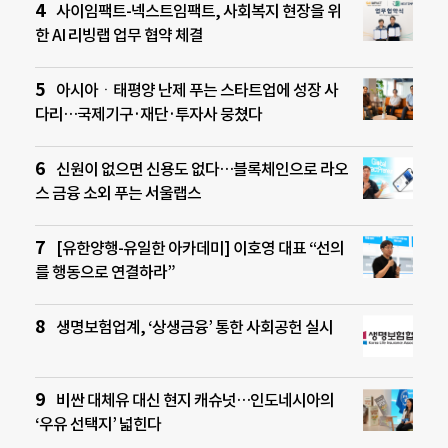
사이임팩트-넥스트임팩트, 사회복지 현장을 위
한 AI 리빙랩 업무 협약 체결
아시아ㆍ태평양 난제 푸는 스타트업에 성장 사
다리…국제기구·재단·투자사 뭉쳤다
신원이 없으면 신용도 없다…블록체인으로 라오
스 금융 소외 푸는 서울랩스
[유한양행-유일한 아카데미] 이호영 대표 “선의
를 행동으로 연결하라”
생명보험업계, ‘상생금융’ 통한 사회공헌 실시
비싼 대체유 대신 현지 캐슈넛…인도네시아의
‘우유 선택지’ 넓힌다