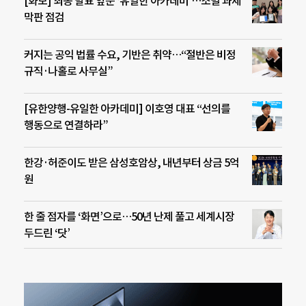
[화보] 최종 발표 앞둔 ‘유일한 아카데미’…조별 과제
막판 점검
커지는 공익 법률 수요, 기반은 취약…“절반은 비정
규직·나홀로 사무실”
[유한양행-유일한 아카데미] 이호영 대표 “선의를
행동으로 연결하라”
한강·허준이도 받은 삼성호암상, 내년부터 상금 5억
원
한 줄 점자를 ‘화면’으로…50년 난제 풀고 세계시장
두드린 ‘닷’