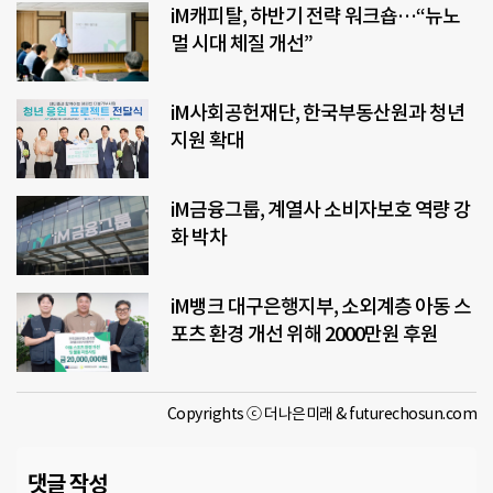
iM캐피탈, 하반기 전략 워크숍…“뉴노
멀 시대 체질 개선”
iM사회공헌재단, 한국부동산원과 청년
지원 확대
iM금융그룹, 계열사 소비자보호 역량 강
화 박차
iM뱅크 대구은행지부, 소외계층 아동 스
포츠 환경 개선 위해 2000만원 후원
Copyrights ⓒ 더나은미래 & futurechosun.com
댓글 작성