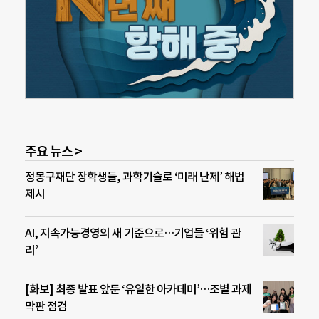
주요 뉴스 >
정몽구재단 장학생들, 과학기술로 ‘미래 난제’ 해법
제시
AI, 지속가능경영의 새 기준으로…기업들 ‘위험 관
리’
[화보] 최종 발표 앞둔 ‘유일한 아카데미’…조별 과제
막판 점검