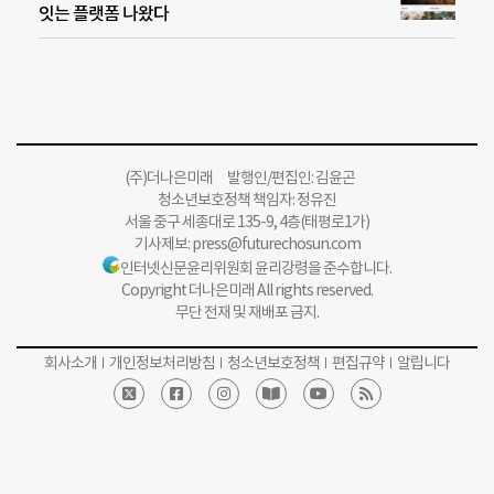
잇는 플랫폼 나왔다
(주)더나은미래 발행인/편집인: 김윤곤
청소년보호정책 책임자: 정유진
서울 중구 세종대로 135-9, 4층(태평로1가)
기사제보:
press@futurechosun.com
인터넷신문윤리위원회 윤리강령을 준수합니다.
Copyright 더나은미래 All rights reserved.
무단 전재 및 재배포 금지.
회사소개
개인정보처리방침
청소년보호정책
편집규약
알립니다