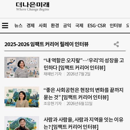
뉴스
경제
사회
환경
공익
국제
ESG·CSR
인터뷰
오
2025-2026 임팩트 커리어 릴레이 인터뷰
“내 역할은 오지랖”…‘우리’의 성장을 고
민하다 [임팩트 커리어 인터뷰]
채예빈 기자
2026년 7월 2일
“좋은 사회공헌은 현장의 변화를 끝까지
묻는 것” [임팩트 커리어 인터뷰]
조유현 기자
2026년 6월 11일
사람과 사람을, 사람과 지역을 잇는 이유
는? [임팩트 커리어 인터뷰]