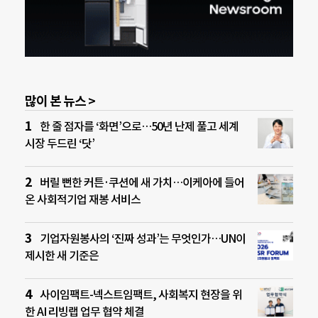
많이 본 뉴스 >
한 줄 점자를 ‘화면’으로…50년 난제 풀고 세계
시장 두드린 ‘닷’
버릴 뻔한 커튼·쿠션에 새 가치…이케아에 들어
온 사회적기업 재봉 서비스
기업자원봉사의 ‘진짜 성과’는 무엇인가…UN이
제시한 새 기준은
사이임팩트-넥스트임팩트, 사회복지 현장을 위
한 AI 리빙랩 업무 협약 체결