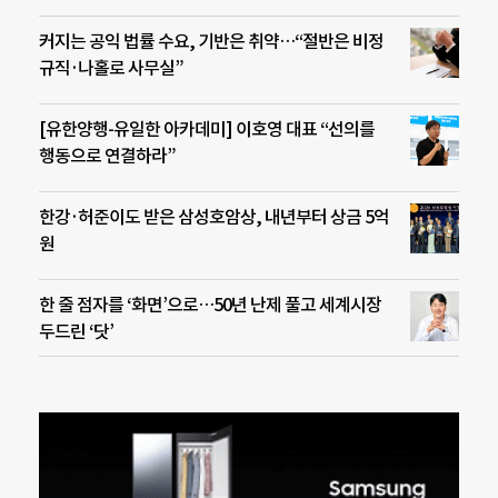
커지는 공익 법률 수요, 기반은 취약…“절반은 비정
규직·나홀로 사무실”
[유한양행-유일한 아카데미] 이호영 대표 “선의를
행동으로 연결하라”
한강·허준이도 받은 삼성호암상, 내년부터 상금 5억
원
한 줄 점자를 ‘화면’으로…50년 난제 풀고 세계시장
두드린 ‘닷’