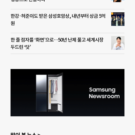
한강·허준이도 받은 삼성호암상, 내년부터 상금 5억
원
한 줄 점자를 ‘화면’으로…50년 난제 풀고 세계시장
두드린 ‘닷’