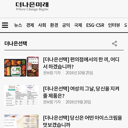
뉴스
경제
사회
환경
공익
국제
ESG·CSR
인터뷰
오
더나은선택
[더나은선택] 편의점에서의 한 끼, 어디
서 하겠습니까?
권보람 기자
2016년 10월 25일
[더나은선택] 여성의 그날, 당신을 지켜
줄 제품은?
권보람 기자
2016년 9월 20일
[더나은선택] 당신은 어떤 아이스크림을
맛보겠습니까