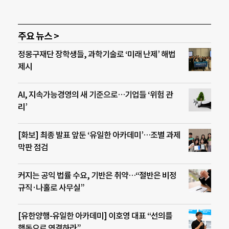
주요 뉴스 >
정몽구재단 장학생들, 과학기술로 ‘미래 난제’ 해법
제시
AI, 지속가능경영의 새 기준으로…기업들 ‘위험 관
리’
[화보] 최종 발표 앞둔 ‘유일한 아카데미’…조별 과제
막판 점검
커지는 공익 법률 수요, 기반은 취약…“절반은 비정
규직·나홀로 사무실”
[유한양행-유일한 아카데미] 이호영 대표 “선의를
행동으로 연결하라”