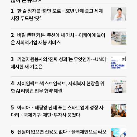
많이 본 뉴스 >
한 줄 점자를 ‘화면’으로…50년 난제 풀고 세계
시장 두드린 ‘닷’
버릴 뻔한 커튼·쿠션에 새 가치…이케아에 들어
온 사회적기업 재봉 서비스
기업자원봉사의 ‘진짜 성과’는 무엇인가…UN이
제시한 새 기준은
사이임팩트-넥스트임팩트, 사회복지 현장을 위
한 AI 리빙랩 업무 협약 체결
아시아ㆍ태평양 난제 푸는 스타트업에 성장 사
다리…국제기구·재단·투자사 뭉쳤다
신원이 없으면 신용도 없다…블록체인으로 라오