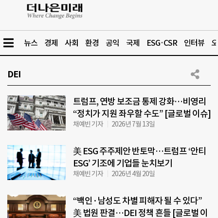
뉴스
경제
사회
환경
공익
국제
ESG·CSR
인터뷰
오
DEI
트럼프, 연방 보조금 통제 강화…비영리
“정치가 지원 좌우할 수도” [글로벌 이슈]
채예빈 기자
2026년 7월 13일
美 ESG 주주제안 반토막…트럼프 ‘안티
ESG’ 기조에 기업들 눈치보기
채예빈 기자
2026년 4월 20일
“백인·남성도 차별 피해자 될 수 있다”
美 법원 판결…DEI 정책 흔들 [글로벌 이