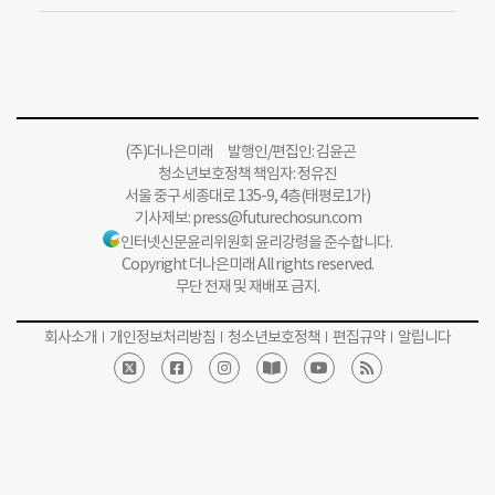
(주)더나은미래 발행인/편집인: 김윤곤
청소년보호정책 책임자: 정유진
서울 중구 세종대로 135-9, 4층(태평로1가)
기사제보:
press@futurechosun.com
인터넷신문윤리위원회 윤리강령을 준수합니다.
Copyright 더나은미래 All rights reserved.
무단 전재 및 재배포 금지.
회사소개
개인정보처리방침
청소년보호정책
편집규약
알립니다