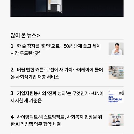
많이 본 뉴스 >
한 줄 점자를 ‘화면’으로…50년 난제 풀고 세계
시장 두드린 ‘닷’
버릴 뻔한 커튼·쿠션에 새 가치…이케아에 들어
온 사회적기업 재봉 서비스
기업자원봉사의 ‘진짜 성과’는 무엇인가…UN이
제시한 새 기준은
사이임팩트-넥스트임팩트, 사회복지 현장을 위
한 AI 리빙랩 업무 협약 체결