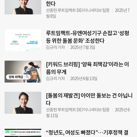
한다
선종헌 루트임팩트 DEI 이니셔티브 팀장
2025년 7
월 8일
루트임팩트-유엔여성기구 손잡고 ‘성평
등 위한 돌봄 문화’ 조성한다
김규리 기자
2025년 7월 3일
[키워드 브리핑] ‘양육 죄책감’이라는 이
름의 무게
김규리 기자
2025년 6월 13일
[돌봄의 재발견] 아이만 돌보는 건 아닙니
다
선종헌 루트임팩트 DEI 이니셔티브 팀장
2025년 6
월 11일
“청년도, 여성도 빠졌다”…기후정책 결