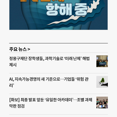
주요 뉴스 >
정몽구재단 장학생들, 과학기술로 ‘미래 난제’ 해법
제시
AI, 지속가능경영의 새 기준으로…기업들 ‘위험 관
리’
[화보] 최종 발표 앞둔 ‘유일한 아카데미’…조별 과제
막판 점검