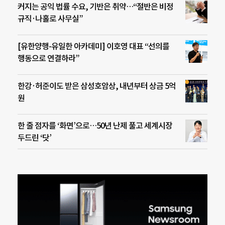
커지는 공익 법률 수요, 기반은 취약…“절반은 비정
규직·나홀로 사무실”
[유한양행-유일한 아카데미] 이호영 대표 “선의를
행동으로 연결하라”
한강·허준이도 받은 삼성호암상, 내년부터 상금 5억
원
한 줄 점자를 ‘화면’으로…50년 난제 풀고 세계시장
두드린 ‘닷’