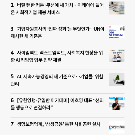
버릴 뻔한 커튼·쿠션에 새 가치…이케아에 들어
온 사회적기업 재봉 서비스
기업자원봉사의 ‘진짜 성과’는 무엇인가…UN이
제시한 새 기준은
사이임팩트-넥스트임팩트, 사회복지 현장을 위
한 AI 리빙랩 업무 협약 체결
AI, 지속가능경영의 새 기준으로…기업들 ‘위험
관리’
[유한양행-유일한 아카데미] 이호영 대표 “선의
를 행동으로 연결하라”
생명보험업계, ‘상생금융’ 통한 사회공헌 실시