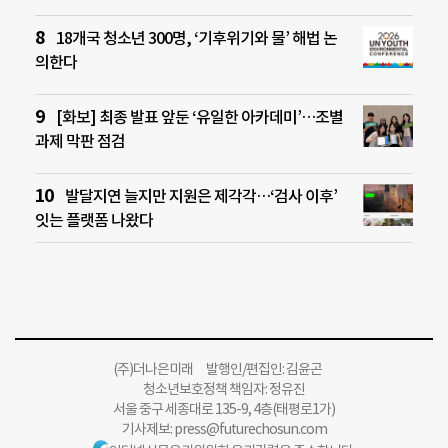
18개국 청소년 300명, ‘기후위기와 물’ 해법 논
의한다
[화보] 최종 발표 앞둔 ‘유일한 아카데미’…조별
과제 막판 점검
발달지연 늘지만 지원은 제각각…‘검사 이후’
잇는 플랫폼 나왔다
(주)더나은미래 발행인/편집인: 김윤곤
청소년보호정책 책임자: 정유진
서울 중구 세종대로 135-9, 4층(태평로1가)
기사제보:
press@futurechosun.com