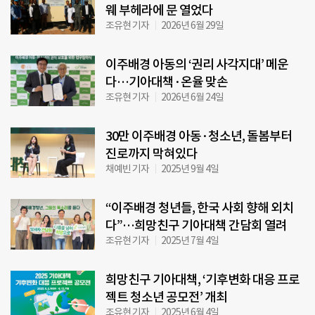
웨 부헤라에 문 열었다
조유현 기자
2026년 6월 29일
이주배경 아동의 ‘권리 사각지대’ 메운
다…기아대책·온율 맞손
조유현 기자
2026년 6월 24일
30만 이주배경 아동·청소년, 돌봄부터
진로까지 막혀있다
채예빈 기자
2025년 9월 4일
“이주배경 청년들, 한국 사회 향해 외치
다”…희망친구 기아대책 간담회 열려
조유현 기자
2025년 7월 4일
희망친구 기아대책, ‘기후변화 대응 프로
젝트 청소년 공모전’ 개최
조유현 기자
2025년 6월 4일