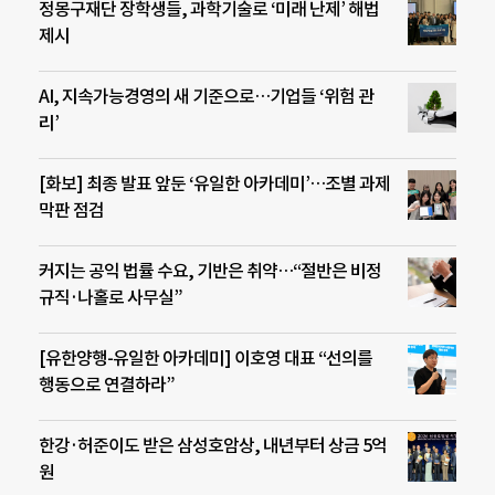
정몽구재단 장학생들, 과학기술로 ‘미래 난제’ 해법
제시
AI, 지속가능경영의 새 기준으로…기업들 ‘위험 관
리’
[화보] 최종 발표 앞둔 ‘유일한 아카데미’…조별 과제
막판 점검
커지는 공익 법률 수요, 기반은 취약…“절반은 비정
규직·나홀로 사무실”
[유한양행-유일한 아카데미] 이호영 대표 “선의를
행동으로 연결하라”
한강·허준이도 받은 삼성호암상, 내년부터 상금 5억
원