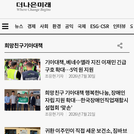
뉴스
경제
사회
환경
공익
국제
ESG·CSR
인터뷰
오
희망친구기아대책
기아대책, 베네수엘라 지진 이재민 긴급
구호 확대…5억 원 지원
조유현 기자
2026년 7월 30일
희망친구 기아대책 행복한나눔, 장애인
자립 지원 확대…한국장애인직업재활시
설협회 ‘맞손’
조유현 기자
2026년 7월 21일
귀환 이주민이 직접 세운 보건소, 짐바브