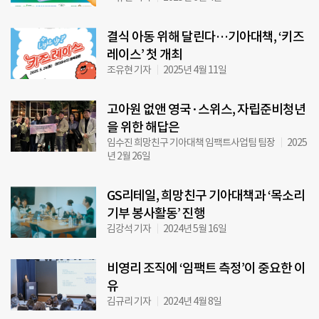
결식 아동 위해 달린다…기아대책, ‘키즈
레이스’ 첫 개최
조유현 기자
2025년 4월 11일
고아원 없앤 영국·스위스, 자립준비청년
을 위한 해답은
임수진 희망친구 기아대책 임팩트사업팀 팀장
2025
년 2월 26일
GS리테일, 희망친구 기아대책과 ‘목소리
기부 봉사활동’ 진행
김강석 기자
2024년 5월 16일
비영리 조직에 ‘임팩트 측정’이 중요한 이
유
김규리 기자
2024년 4월 8일