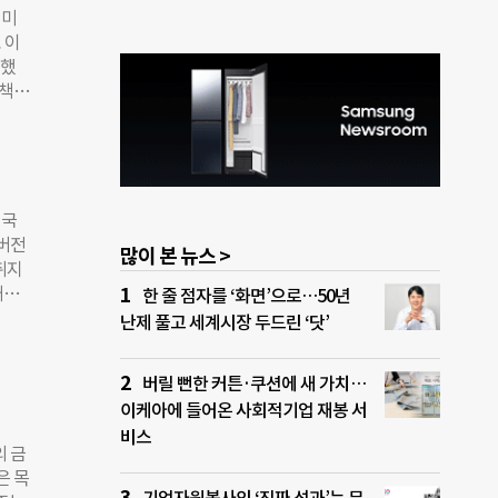
눠쓰는
 미
 가
 이
”라고
련했
의견
정책은
“사회
서 혜
 생
연결
됐다.
프생명
클루
재단이
 국
득·
버전
많이 본 뉴스 >
 펠
취지
 금융
단’)
한 줄 점자를 ‘화면’으로…50년
인클루
하는
난제 풀고 세계시장 두드린 ‘닷’
다.
곳의
 8월
기 어
버릴 뻔한 커튼·쿠션에 새 가치…
에는
클루
피칭을
이케아에 들어온 사회적기업 재봉 서
)와
기업
비스
가장
의 금
으로
그램의
은 목
 12