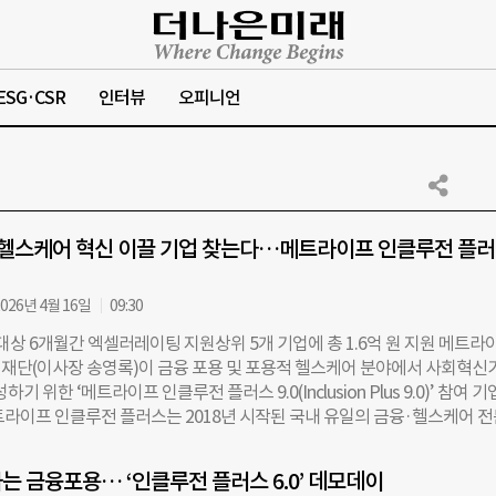
ESG·CSR
인터뷰
오피니언
·헬스케어 혁신 이끌 기업 찾는다…메트라이프 인클루전 플
026년 4월 16일
09:30
 대상 6개월간 엑셀러레이팅 지원상위 5개 기업에 총 1.6억 원 지원 메트라
재단(이사장 송영록)이 금융 포용 및 포용적 헬스케어 분야에서 사회혁신
하기 위한 ‘메트라이프 인클루전 플러스 9.0(Inclusion Plus 9.0)’ 참여 
트라이프 인클루전 플러스는 2018년 시작된 국내 유일의 금융·헬스케어 전
및 투자 프로그램이다. 메트라이프생명 사회공헌재단은 신체적·정신적·
 사회 구현을 위해 임팩트 투자사 엠와이소셜컴퍼니(MYSC)와 공동으로 
하는 금융포용… ‘인클루전 플러스 6.0’ 데모데이
익 창출을 동시에 추구하는 포용형 혁신 기업을 발굴해 지원하고 있다. 이번