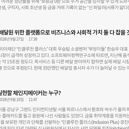
 어려운 청년들을 위해 ‘보증금 0원’으로 주거 공간을 임차할 수 있게 도
명단에 이름을 올렸다. 금융포용 부문에서는 ▲디스에이블드 ▲얼리페이 
생, 구직자, 사회 초년생 등 금융 거래 기록이 없는 ‘신 파일러(서류가 얇다
파트너스 ▲인슈딜 ▲크레페이 등이 선정됐다. 발달장애 예술가, 신용 등
용 등급이 낮아 은행에서 보증금을 대출받기가 어렵다. 보증금을 안 내도 되는
소상공인 등이 겪는 금융 문제 해결을 돕는 모델이다. 헬스케어 부문에서는 
 열악한 경우가 대부분이다. 무방은 입주자의 ‘월세 지불 능력’을 자체 검증
 ▲이모티브 ▲자라나다 ▲하루하루움직임연구소 ▲헤세드릿지 등이 뽑
한 뒤, 심사를 통과한 청년들이 보증금 없이 집을 임차할 수 있게 중간에서
나 플랫폼을 개발해 건강을 증진할 수 있는 솔루션을 제공하는 조직들이다.
배달원 위한 플랫폼으로 비즈니스와 사회적 가치 둘 다 잡을 
임대인은 임차인이 월세를 체납하더라도 무방을 통해 정해진 날에 월세를 받
정된 기업을 대상으로 액셀러레이팅을 진행 중이다. 액셀러레이팅은 ▲
년부터 무방을 이용한 임차인은 3만4000여 명. 해결한 보증금 총액은 210억
018년 9월 27일
17:38
▲재무 건강성 모듈 ▲비즈니스 건강성 모듈 등 세 부문에 걸쳐 진행된다.
달 17일 만난 황애경(49) 메트라이프생명 사회공헌재단 이사는 “어렵고 복
아재단 ‘인클루전 플러스’ 대회 우승팀 소셜벤처 ‘부엉이들’ 한승우 대표
에도 반드시 ‘솔루션’은 있다”고 말했다. 재단이 2018년 시작한 ‘메트
 시장이 급격히 성장하고 있다. 소프트웨어정책연구소에 따르면, 지난해 음
스’도 솔루션을 찾는 프로그램이다. 청년, 소상공인, 이주노동자, 플랫폼 
 약 15조원 정도다. 퀵서비스 등 다른 배달 분야까지 합하면 실제 배달 시장
등 제도권 금융을 이용하기 어려운 이들에게 솔루션을 제공하는 사회혁신 조
클 것으로 추정된다. 현재 35만명인 배달업 종사자 수가 더 늘어날 수 있는 
다. 청년 주거 빈곤 문제를 금융의 관점에서 접근해 해결책을 제시한 ‘무방
‘부엉이들’은 커가는 시장에 존재하는 ‘사회적 문제’에 주목했다. 한승우(33)
인클루전 플러스는 ‘금융포용(Financial Inclusion)’을 주제로 하는 국내 
 “전자상거래 규모가 커지면서 배달 시장 또한 점점 확대되고 있는데 배
임팩트투자 프로그램이에요. 저소득·저신용 계층의 금융 접근성과 가용
호해줄 보험, 합리적인 가격의 오토바이 리스, 정비 서비스가 별로 없었다”며
 양극화를 해소하는 게 금융포용이죠. 프로그램 운영 5년 차를 맞은 올해는
실현할 체인지메이커는 누구?
비스를 개발하면 비즈니스적 가치는 물론 사회 문제도 해결할 수 있겠다고 
에 ‘헬스케어’ 분야를 더해 지원 대상을 확장했어요.” 해외에서는 ‘금융포
. 부엉이들은 지난달 24일 열린 ‘인클루전 플러스’ 결승 대회에서 우승을
018년 9월 10일
11:47
에서
이프코리아재단이 주최하는 인클루전 플러스는 금융 취약계층을 지원하는
 서울 강남구 그랜드 인터컨티넨탈 서울 파르나스에서 환호와 박수가 울려 
 보유한 개인이나 단체를 선발하는 대회다. 지난 4월 참가 신청을 받기 시
는 플래카드를 들고 응원에 나선 사람들도 있었다. 금융 취약계층을 지원하
이 준결승에 진출했고, 이날 결승에서 최종 1~5위가 가려졌다. 한승우 부엉
 보유한 개인과 단체를 선발하는 ‘인클루전 플러스(Inclusion Plus) 경
강남구 메트라이프생명 사옥에서 인터뷰했다. ◇대회 준비하며 사업 모델
총 5개 팀이 따로 마련된 심사위원실에서 자신의 사업 모델을 피칭(pitching)