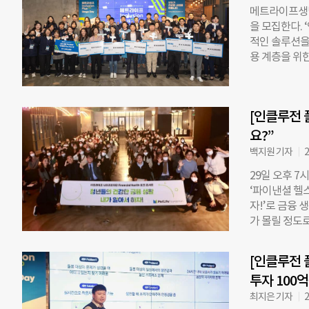
앉아 가만히 
서 “문제 해
메트라이프생명
스트에 넣어놨
을 모집한다.
트라이프생명 
적인 솔루션을
일간의 서프라이즈
용 계층을 위한
에 도전하는 놀
스케어’ 분야의
맞춤 운동 서
트라이프생명 
진행했다. 김씨
개 조직이 프
상태와 상황에
[인클루전 
달한다. 사회적
다양성(Divers
의 후속투자금
요?”
재단의 목표”
웰로, 테스트웍
백지원 기자
2
6월부터 11
29일 오후 7
소셜컴퍼니(M
‘파이낸셜 헬
해킹, 법률 등
자!’로 금융 
조달 멘토링, 
가 몰릴 정도로
리할 수 있는
해 경제 멘토
다양한 임팩트
상 사회연대은
대상으로 IR피
[인클루전 
눠 진행됐다.
이뤄진다. 3
투자 100
‘건강한 금융
에도 지원은 
할 4가지 요소
최지은 기자
2