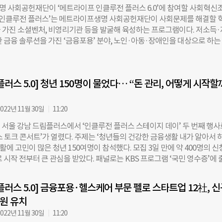
구경을 하고는 했었다”면서 “이번 생에는 할 수 없을 것 같아서 다음 생의 
결을 위해서는 정부 역할만큼 민간 역할과 조직 간 협력도 필요하다”고 말했다
 사회공헌재단이 ‘메트라이프 인클루전 플러스 6.0’에 참여할 사회혁신
었는데 장애인 서핑 프로젝트가 있다고 해서 바로 참여하게 됐다”고 말했다
 ‘인클루전 플러스’는 메트라이프생명 사회공헌재단이 사회문제를 해결할 
사회공헌재단(이하 메트라이프재단)이 마련한 이번 프로젝트의 이름은 ‘1
 가진 소셜벤처, 비영리기관 등을 발굴해 육성하는 프로그램이다. 저소득
(SurfRise)’. 장애인들이 100일간의 체계적인 훈련을 통해 서핑(Surfin
 금융 솔루션을 가진 ‘금융포용’ 분야, 노인·아동·장애인을 대상으로 하는 
라운(Surprise) 과정을 담아내겠다는 취지다. 장애인·고령자·기저질환
 조직을 지원한다. 2018년부터 시작해 올해로 6회를 맞았다. 지난 5년 동
비스를 제공하는 ‘하루하루움직임연구소’가 재단과 함께 프로젝트를 기획
사회공헌재단은 15억원이 넘는 임팩트 투자금과 사업지원금을 지원했다. 
를 포함해 총 10명의 장애인이 도전장을 냈다. 척수 손상, 뇌성마비 등 각
로그램을 통해 성장했다. 이들 기업이 제공하는 서비스 이용자 수는 1584
 맞춰 운동을 시작했다. 황애경 메트라이프재단 이사는 “사회공헌 사업을
플러스 5.0] 청년 150명이 물었다… “돈 관리, 어떻게 시작할
 비용은 총 1928억원 절감됐다. 선발 조직들은 프로그램 참여 이후 총 29
ity), 형평성(Equity), 포용성(Inclusion)을 의미하는 ‘DEI’ 가치를 실현하는
을 유치했으며 189명의 고용을 창출했다. 대표적인 펠로 기업으로는 얼리
라며 “비장애인이 하는 모든 것을
스, 고요한택시 등이 있다. 올해도 10개 조직을 선발한다. 선정된 기업은 
022년 11월 30일
11:20
월까지 엑셀러레이팅 과정을 밟게 된다. 사회혁신 전문 임팩트 투자기관인 
시 서울 강남 드림플러스에서 ‘인클루전 플러스 스테이지 데이’ 두 번째 행사
YSC)가 재단과 함께 프로그램을 진행한다. 선발된 조직은 마케팅 전략, 그
스 토크 콘서트’가 열렸다. 주제는 ‘청년들의 건강한 금융생활 내가 알아서 
에 대한 전문가 연계 멘토링을 최대 10회 받을 수 있다. 재무제표 분석기반 
생활에 고민이 많은 청년 150여명이 참석했다. 모집 3일 만에 약 400명의 
IR컨설팅은 최대 5회 제공한다. 임팩트 창출 로드맵을 구축하고 소셜 KPI를
 시작 전부터 큰 관심을 받았다. 패널로는 KBS 프로그램 ‘국민 영수증’에 
 컨설팅도 4회 진행한다. 하반기에는 ‘인클루전 플러스 스테이지데이’가 열
로 인지도를 쌓은 머니트레이너 김경필, 김영재 청년지갑트레이닝센터장, 
 투자자들과 만나 성장의 기회를 모색하는 자리다. 참가 기업들은 투자자
행 본부장, 김민정 크레파스솔루션 대표가 참석했다. 토크 콘서트는 2부로
칭을 진행한다. 최종 평가 상위 2개 조직에는 총 2억원 규모의 임팩트 투
플러스 5.0] 금융포용·헬스케어 부문 펠로 스타트업 12社, 
 1부 오프닝에선 김경필 멘토와 황애경 메트라이프생명 사회공헌재단 이사
~5위 기업에는 총 6000만원의 사업지원금을 제공한다. 프로그램이 종료된 
억원 유치
생활’이 무엇인지 설명했다. 황애경 이사는 건강한 금융생활을 위해 꼭 기
계속된다. 통합 네트워킹 데이에 참여해 다른 기수의
로 소득과 지출, 부채 관리, 저축, 노후를 위한 준비를 꼽았다. 김경필 멘토는
022년 11월 30일
11:20