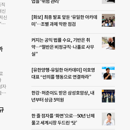
버킷리
업들 ‘위험 관리’
.
조직
. 메
혁신
00
[화보] 최종 발표 앞둔 ‘유일한 아카데
·저신
g)
‘헬
미’…조별 과제 막판 점검
자에게
안 메
하고
64
자의
커지는 공익 법률 수요, 기반은 취
만명에
 통해
약…“절반은 비정규직·나홀로 사무
까
4억원
 게
실”
페이,
오는
엠와이
[유한양행-유일한 아카데미] 이호영
로
로스
대표 “선의를 행동으로 연결하라”
하
자금
신청자
 관
출연
한강·허준이도 받은 삼성호암상, 내
린다.
안준
년부터 상금 5억원
들을
 나
자가
신규
가
이후
한 줄 점자를 ‘화면’으로…50년 난제
억해야
풀고 세계시장 두드린 ‘닷’
 그