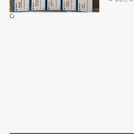
화 부엉이들은
임팩트 투자 
스를 받을 수
계획서와 피칭
및 교육 회사를
융포용(Finan
개발팀에서 시
자들이 필요한
함께
용적 금융에 
위한 대회로,
10여개국에서
받아 최종 2
출팀의 사업 
이 참여해 열
장 심사를 진
및 보험상품 
크를 결합한 
는 가정에 솔
해 쉬운 표현
교육과