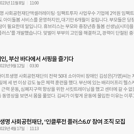
023년 11월 8일
11:00
.0은 소셜벤처, 사회적기업, 비영리법인 등 설립 형태 및 업력에 제한 없이 총
발한다. 참가 신청은 인클루전 플러스 홈페이지에서 5월 8일 오후 3시까지 
명 사회공헌재단액셀러레이팅·임팩트투자 사업우수 기업에 2억원 임팩
3일에는 온라인 설명회를 통해 지원 방법과 참여 기업의 성장 사례를 공유할
도 아이돌봄 서비스를 운영하지만, 대기만 6개월이 걸립니다. 부모들은 당장
이프생명 사회공헌재단은 선발 기업에게 6월부터 11월까지 비즈니스 전반
사람이 필요한데 말입니다. 휴브리스는 부모와 중장년층 돌봄 선생님(시터)을
셀러레이팅 프로그램을 제공한다. 일대일 금융 전략 컨설팅을 비롯해 메트
플러스’를 개발했습니다. 맞벌이 부부의 고민을 해결하고, 경력이 단절된 
및 외부 전문가가 참여하는 마케팅, 법률, 특허 분야 멘토링, IR 피칭 및 
 창출합니다.”(전창민 휴브리스 대표) “오토바이 배달원이 일으키는 사고
스테이지 데이(Stage Day)’ 등이 있다. 최종 단계인 스테이지 데이에서 선
용은 연간 거의 8000억원이 넘습니다. 배달라이더들은 높은 사고율 때문에
에는 총 1억6000만 원의 사업 지원금이 제공된다. 올해는 지난해 첫 도입된
각지대에 놓여 있습니다. 배달라이더가 안전 운행을 하면 낮은 보험료라는
문화 형성 코칭 프로그램 ‘리더스 마인드(Leader’s Mind)’를 고도화하고, 
인, 부산 바다에서 서핑을 즐기다
 수 있는 핀테크 사업을 구상했습니다.”(김경목 별따러가자 대표) 7일 서울
처 연계 지원을 신규 도입하는 등 프로그램을 강화했다. 또한 대전·세종 창
운드 성수시작점. ‘메트라이프 인클루전 플러스’ 여섯 번째 데모데이 ‘인
023년 9월 12일
03:30
월드비전 등과의 협력을 통해 지역
지 데이’가 열렸다. 인클루전 플러스는 2018년부터 메트라이프생명 사회
메트라이프생명 사회공헌재단의 전략 50대 소아마비 장애인 김성은(가명)씨는 
소셜컴퍼니(MYSC)와 금융포용, 포용적 헬스케어를 주제로 진행하는 액
일에 세 번 이상 강도 높은 체력 훈련을 했다. 부산에 있는 배리어프리 헬스
자 프로그램이다. 더 많은 사람이 신체적·정신적·재정적으로 건강한 삶을
 근력 운동, 심폐지구력 향상을 위한 서킷트레이닝을 했고 센터에 갈 수 없
 솔루션을 가진 조직을 발굴해 지원한다. 지난 6년 동안 74개 조직을 선발
동 동영상을 보면서 몸을 풀었다. 김씨가 이렇게 운동에 몰입한 이유는 이루
 창출한 사회적가치는 약 1928억원에 달한다. 누적 1583명이 펠로 조직의
기 때문이다. 9월 1일 부산 앞바다에서 서프보드를 타고 ‘서핑’을 하겠다는
이용했다. 올해 ‘인클루전 플러스 6.0’에는 총 10개 조직이 선발됐다. 이날
어 장애인인 김씨가 서핑을 한다는 건 당사자도, 주변에서도 불가능하다고 
 통해 사업 모델과 지난 5개월 동안 액셀러레이팅 성과를 발표하는 자리였다.
 바다에 들어가는 것부터가 도전이었다. 백사장 위에서는 일반 휠체어가 굴
사 관계자 60여 명이 참석했다. 발표에 이어 투자사와의 밋업, 우수기업 
명 사회공헌재단, ‘인클루전 플러스6.0’ 참여 조직 모집
 장비가 필요하다. 입수를 한다고 해도 바다에서 어떤 돌발 상황이 벌어질지
 AI·메타버스 기술로 만든 헬스케어 솔루션 조상미 메트라이프생명 사회공
 김씨는 “비장애인들이 바다에서 자유롭게 서핑하는 모습이 너무 부러워 바
023년 4월 17일
11:13
사회문제가 복잡해지면서 다양성과 포용성의 사회적가치가 더욱 중요해졌다