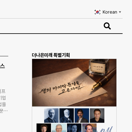
Korean
▼
Korean
▼
더나은미래 특별기획
러스
이프
기업
기업을
문
재정
사회
 인클