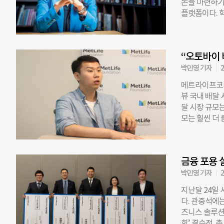
돈을 마련하기
기업이 최종 
플랫폼이다. 학
로 ▲윙크스톤
뜻)’들은 신
낮은 청년, 
은 주거 환경이
랩 ▲돌봄드립
스템으로 평가
새로운 기술이
“오토바이 
을 서준다. 
난달부터는 선
있다. 2019
박민영 기자
2
건강성 모듈 
달한다. 지난
메트라이프코리
보이는 사회문제
뷰 국내 배달
인클루전 플러
달 시장 규모는
자, 고령자 
모는 훨씬 더 
선발해 지원한
다. 소셜벤처 
그중 하나다. “
엉이들 대표는
액셀러레이팅·
을 제대로 보
높여 불평등과
금융 포용 
련 상품과 서
존의 금융포용
했다”고 말했다
박민영 기자
2
대세 ―한국
했다. 메트라
지난달 24일
니스 솔루션을
다. 관중석에
최종 20개 팀
즈니스 솔루션을
대표를 서울 
회’ 결승전. 