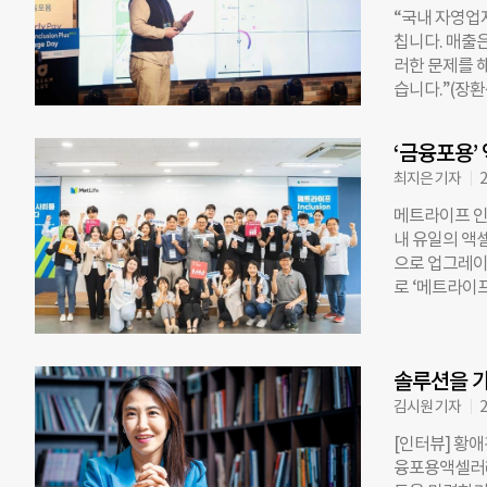
중에서도 “저
“국내 자영업자
것”이라며 청
칩니다. 매출은
장 값진 지출
러한 문제를 
말했다. 황애
습니다.”(장
이 많았다”며 
연일 쏟아져나
현상이나 자본
택을 받지 못하
각하는 것이 
‘금융포용’
해 지속가능한
첫 번째는 ‘무
최지은 기자
2
사회공헌재단과
전 플러스 스
메트라이프 인
2018년부터
내 유일의 액
저신용 계층을
으로 업그레이
로 기업 52
로 ‘메트라이프
을 이용하기 어
이 2018년
전 플러스 5.
사회혁신 조직
펠로 기업은 1
서비스와 상품
부터 4개월 
솔루션을 가
려운 청년, 소
펠로 관계자와 
전 플러스 5.
김시원 기자
2
통해 사업 모
함께 운영한다.
[인터뷰] 황
에 대한 시상
큰 특징이다. 
융포용액셀러레
늘어나는 가계
펠로 기업 공모