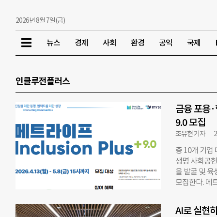
2026년 8월 7일(금)
뉴스
경제
사회
환경
공익
국제
인클루전플러스
금융 포용
9.0 모집
조유현 기자
2
총 10개 기업
생명 사회공헌
을 발굴 및 육성
모집한다. 메
엑셀러레이팅 
적으로 건강한
AI로 실현
적 가치와 수