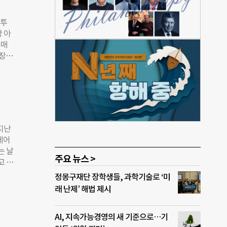
 10
가능
트투
 예정
 아
의 성
 매
라이
중장년
투자자
로 인
정된
 보험
 리
 인
글로
 성
조경
클루전
공헌
지난
셀러레
케어
 살
는 날
했으
주요 뉴스 >
고 싶
 서
 목
정몽구재단 장학생들, 과학기술로 ‘미
 행사
생각
래 난제’ 해법 제시
 펠
러갈
시상
 예측
헌재
AI, 지속가능경영의 새 기준으로…기
닷가에
”면