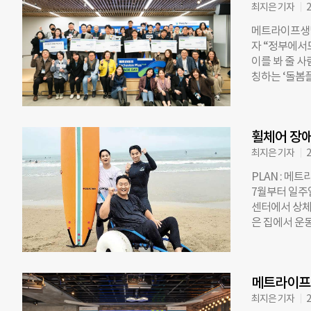
최지은 기자
2
루전 플러스 9
개 기업을 선
메트라이프생
하며, 4월 2
자 “정부에서
이다. 메트라
이를 봐 줄 
장을 돕는 엑
칭하는 ‘돌봄
프생명 임직원 
여성 일자리를
미팅 기회인 ‘
한 사회적 비
상위 5개 기업
시장에서도 사
더십 및 조직 
휠체어 장애
센티브를 받을
벌 수출 바우
동구 헤이그라
최지은 기자
2
제혁신센터, 
플러스 스테이
PLAN : 
재단이 엠와이
7월부터 일주
이팅·임팩트투
센터에서 상체
아갈 혁신적인
은 집에서 운
며 이들 조직이
은 목표가 있었
비스와 상품을 
표였다. 휠체
는 IR피칭을
했던 일이다.
로 기업과 투자
메트라이프생
수 없어 특수
이 진행됐다.
할 수 없다.
최지은 기자
2
단 이사는 “