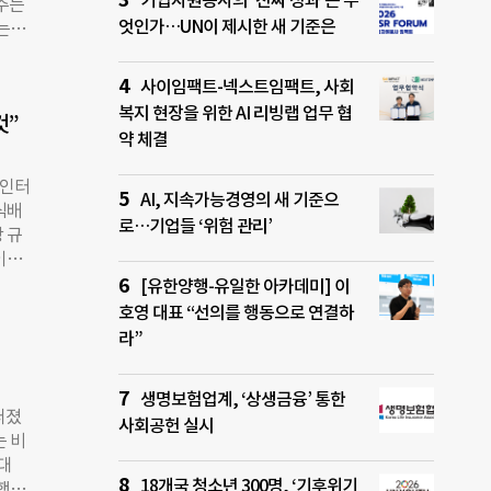
기업자원봉사의 ‘진짜 성과’는 무
와주는
▲웰
엇인가…UN이 제시한 새 기준은
는
급이
 집
▲누비
 시
사이임팩트-넥스트임팩트, 사회
혔다.
 보증
 지
복지 현장을 위한 AI 리빙랩 업무 협
것”
을 수
조직
약 체결
원에
잡해
 인터
라이프
AI, 지속가능경영의 새 기준으
식배
노동
로…기업들 ‘위험 관리’
 규
직을
이유
’도
 부
[유한양행-유일한 아카데미] 이
유일
달원들
호영 대표 “선의를 행동으로 연결하
성을
 “관
라”
 기
생각
용’이
 차지
생명보험업계, ‘상생금융’ 통한
 비즈
퍼졌
사회공헌 실시
작해
는 비
이들
진대
 구체
18개국 청소년 300명, ‘기후위기
했다.