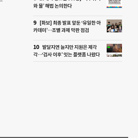
서비
와 물’ 해법 논의한다
사업
컨설팅
 금
신사업
적 약
명과
[화보] 최종 발표 앞둔 ‘유일한 아
. 포
카데미’…조별 과제 막판 점검
원하기
 등
청을
발달지연 늘지만 지원은 제각
승 진
각…‘검사 이후’ 잇는 플랫폼 나왔다
 팀
로 현
리스
핀테
 또
 위
창업