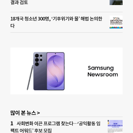
결과 검토
18개국 청소년 300명, ‘기후위기와 물’ 해법 논의한
다
많이 본 뉴스 >
사회변화 이끈 프로그램 찾는다…‘공익활동 임
팩트 어워드’ 후보 모집