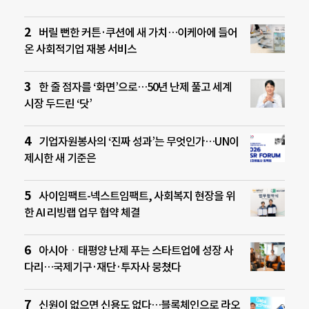
버릴 뻔한 커튼·쿠션에 새 가치…이케아에 들어
온 사회적기업 재봉 서비스
한 줄 점자를 ‘화면’으로…50년 난제 풀고 세계
시장 두드린 ‘닷’
기업자원봉사의 ‘진짜 성과’는 무엇인가…UN이
제시한 새 기준은
사이임팩트-넥스트임팩트, 사회복지 현장을 위
한 AI 리빙랩 업무 협약 체결
아시아ㆍ태평양 난제 푸는 스타트업에 성장 사
다리…국제기구·재단·투자사 뭉쳤다
신원이 없으면 신용도 없다…블록체인으로 라오