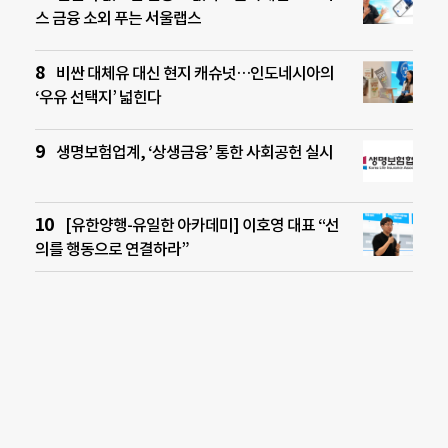
스 금융 소외 푸는 서울랩스
비싼 대체유 대신 현지 캐슈넛…인도네시아의
‘우유 선택지’ 넓힌다
생명보험업계, ‘상생금융’ 통한 사회공헌 실시
[유한양행-유일한 아카데미] 이호영 대표 “선
의를 행동으로 연결하라”