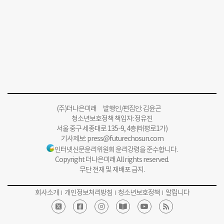
(주)더나은미래 발행인/편집인: 김윤곤
청소년보호정책 책임자: 정유진
서울 중구 세종대로 135-9, 4층(태평로1가)
기사제보:
press@futurechosun.com
인터넷신문윤리위원회 윤리강령을 준수합니다.
Copyright 더나은미래 All rights reserved.
무단 전재 및 재배포 금지.
회사소개
개인정보처리방침
청소년보호정책
알립니다