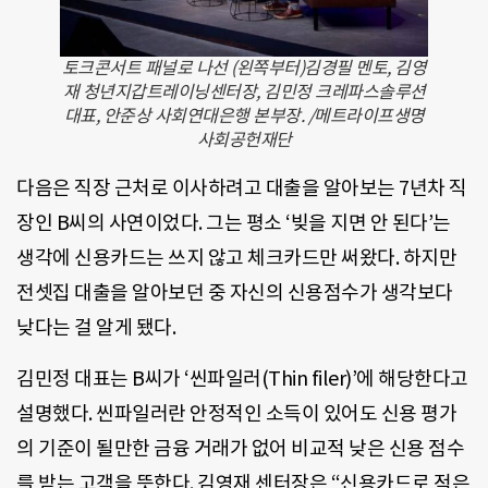
토크콘서트 패널로 나선 (왼쪽부터)김경필 멘토, 김영
재 청년지갑트레이닝센터장, 김민정 크레파스솔루션
대표, 안준상 사회연대은행 본부장. /메트라이프생명
사회공헌재단
다음은 직장 근처로 이사하려고 대출을 알아보는 7년차 직
장인 B씨의 사연이었다. 그는 평소 ‘빚을 지면 안 된다’는
생각에 신용카드는 쓰지 않고 체크카드만 써왔다. 하지만
전셋집 대출을 알아보던 중 자신의 신용점수가 생각보다
낮다는 걸 알게 됐다.
김민정 대표는 B씨가 ‘씬파일러(Thin filer)’에 해당한다고
설명했다. 씬파일러란 안정적인 소득이 있어도 신용 평가
의 기준이 될만한 금융 거래가 없어 비교적 낮은 신용 점수
를 받는 고객을 뜻한다. 김영재 센터장은 “신용카드로 적은