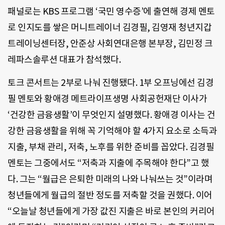
패널로는 KBS 프로그램 ‘국민 영수증’에 출연해 경제 멘토
로 인지도를 쌓은 머니트레이너 김경필, 김영재 청년지갑
트레이닝센터장, 안준상 사회연대은행 본부장, 김민정 크
레파스솔루션 대표가 참석했다.
토크 콘서트는 2부로 나눠 진행됐다. 1부 오프닝에선 김경
필 멘토와 황애경 메트라이프생명 사회공헌재단 이사가
‘건강한 금융생활’이 무엇인지 설명했다. 황애경 이사는 건
강한 금융생활을 위해 꼭 기억해야 할 4가지 요소로 소득과
지출, 부채 관리, 저축, 노후를 위한 준비를 꼽았다. 김경필
멘토는 그중에서도 “저축과 지출에 주목해야 한다”고 했
다. 그는 “월급은 은퇴한 미래의 나와 나눠쓰는 것”이라며
청년들에게 월급의 절반 정도를 저축할 것을 권했다. 이어
“오늘날 청년들에게 가장 값진 지출은 바로 본인의 커리어