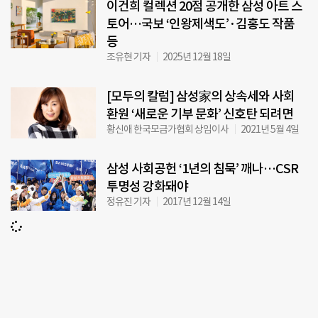
이건희 컬렉션 20점 공개한 삼성 아트 스
토어…국보 ‘인왕제색도’·김홍도 작품
등
조유현 기자
2025년 12월 18일
[모두의 칼럼] 삼성家의 상속세와 사회
환원 ‘새로운 기부 문화’ 신호탄 되려면
황신애 한국모금가협회 상임이사
2021년 5월 4일
삼성 사회공헌 ‘1년의 침묵’ 깨나…CSR
투명성 강화돼야
정유진 기자
2017년 12월 14일