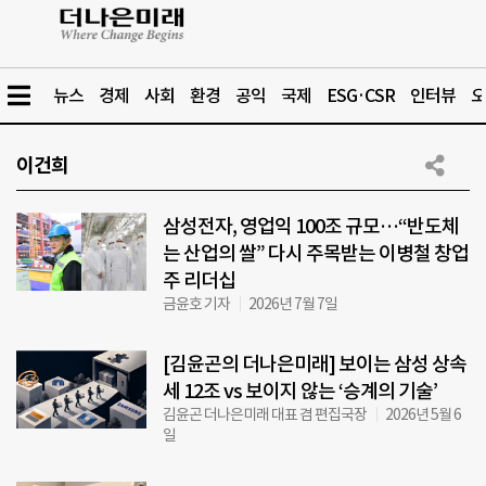
뉴스
경제
사회
환경
공익
국제
ESG·CSR
인터뷰
오
이건희
삼성전자, 영업익 100조 규모…“반도체
는 산업의 쌀” 다시 주목받는 이병철 창업
주 리더십
금윤호 기자
2026년 7월 7일
[김윤곤의 더나은미래] 보이는 삼성 상속
세 12조 vs 보이지 않는 ‘승계의 기술’
김윤곤 더나은미래 대표 겸 편집국장
2026년 5월 6
일