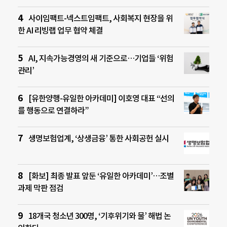
사이임팩트-넥스트임팩트, 사회복지 현장을 위
한 AI 리빙랩 업무 협약 체결
AI, 지속가능경영의 새 기준으로…기업들 ‘위험
관리’
[유한양행-유일한 아카데미] 이호영 대표 “선의
를 행동으로 연결하라”
생명보험업계, ‘상생금융’ 통한 사회공헌 실시
[화보] 최종 발표 앞둔 ‘유일한 아카데미’…조별
과제 막판 점검
18개국 청소년 300명, ‘기후위기와 물’ 해법 논