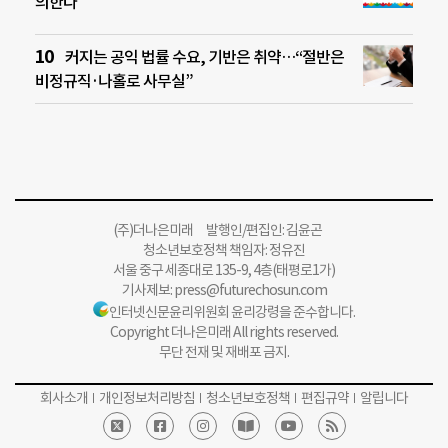
의한다
커지는 공익 법률 수요, 기반은 취약…“절반은
비정규직·나홀로 사무실”
(주)더나은미래 발행인/편집인: 김윤곤
청소년보호정책 책임자: 정유진
서울 중구 세종대로 135-9, 4층(태평로1가)
기사제보:
press@futurechosun.com
인터넷신문윤리위원회 윤리강령을 준수합니다.
Copyright 더나은미래 All rights reserved.
무단 전재 및 재배포 금지.
회사소개
개인정보처리방침
청소년보호정책
편집규약
알립니다