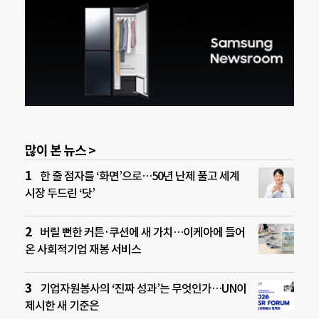
많이 본 뉴스 >
한 줄 점자를 ‘화면’으로…50년 난제 풀고 세계
시장 두드린 ‘닷’
버릴 뻔한 커튼·쿠션에 새 가치…이케아에 들어
온 사회적기업 재봉 서비스
기업자원봉사의 ‘진짜 성과’는 무엇인가…UN이
제시한 새 기준은