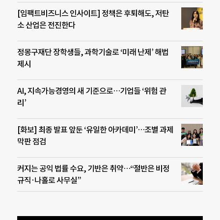
[임팩트비즈니스 인사이트] 정책은 후퇴해도, 저탄
소 산업은 전진한다
정몽구재단 장학생들, 과학기술로 ‘미래 난제’ 해법
제시
AI, 지속가능경영의 새 기준으로…기업들 ‘위험 관
리’
[화보] 최종 발표 앞둔 ‘유일한 아카데미’…조별 과제
막판 점검
커지는 공익 법률 수요, 기반은 취약…“절반은 비정
규직·나홀로 사무실”