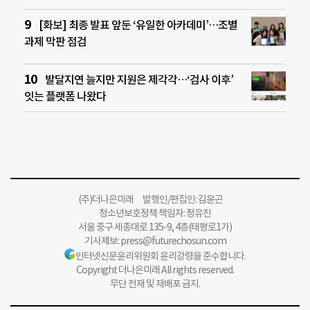
[화보] 최종 발표 앞둔 ‘유일한 아카데미’…조별
과제 막판 점검
발달지연 늘지만 지원은 제각각…‘검사 이후’
잇는 플랫폼 나왔다
(주)더나은미래 발행인/편집인: 김윤곤
청소년보호정책 책임자: 정유진
서울 중구 세종대로 135-9, 4층(태평로1가)
기사제보:
press@futurechosun.com
인터넷신문윤리위원회 윤리강령을 준수합니다.
Copyright 더나은미래 All rights reserved.
무단 전재 및 재배포 금지.