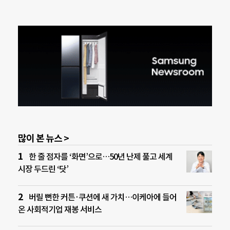
많이 본 뉴스 >
한 줄 점자를 ‘화면’으로…50년 난제 풀고 세계
시장 두드린 ‘닷’
버릴 뻔한 커튼·쿠션에 새 가치…이케아에 들어
온 사회적기업 재봉 서비스