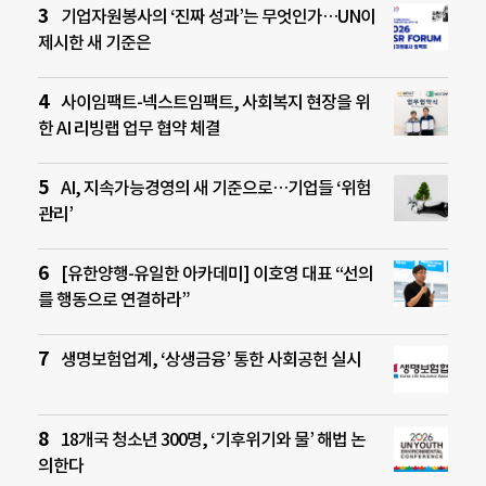
기업자원봉사의 ‘진짜 성과’는 무엇인가…UN이
제시한 새 기준은
사이임팩트-넥스트임팩트, 사회복지 현장을 위
한 AI 리빙랩 업무 협약 체결
AI, 지속가능경영의 새 기준으로…기업들 ‘위험
관리’
[유한양행-유일한 아카데미] 이호영 대표 “선의
를 행동으로 연결하라”
생명보험업계, ‘상생금융’ 통한 사회공헌 실시
18개국 청소년 300명, ‘기후위기와 물’ 해법 논
의한다