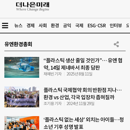
뉴스
경제
사회
환경
공익
국제
ESG·CSR
인터뷰
오
유엔환경총회
“플라스틱 생산 줄일 것인가”… 유엔 협
약, 14일 제네바서 최종 담판
채예빈 기자
2025년 8월 11일
플라스틱 국제협약 회의 반환점 지나…
환경 vs 산업, 각국 입장차 좁혀질까
조기용 기자
2024년 11월 29일
‘플라스틱 없는 세상’ 외치는 아이들…청
소년 기후 성명 발표