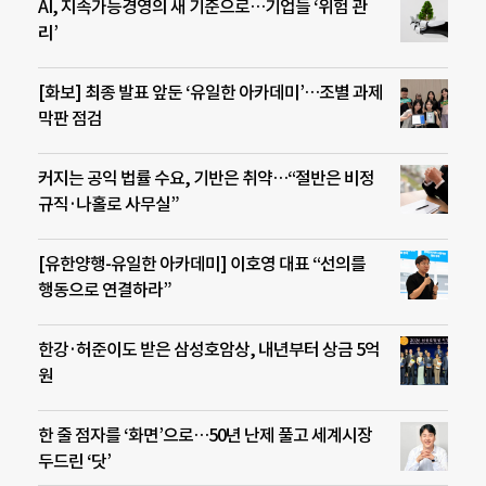
AI, 지속가능경영의 새 기준으로…기업들 ‘위험 관
리’
[화보] 최종 발표 앞둔 ‘유일한 아카데미’…조별 과제
막판 점검
커지는 공익 법률 수요, 기반은 취약…“절반은 비정
규직·나홀로 사무실”
[유한양행-유일한 아카데미] 이호영 대표 “선의를
행동으로 연결하라”
한강·허준이도 받은 삼성호암상, 내년부터 상금 5억
원
한 줄 점자를 ‘화면’으로…50년 난제 풀고 세계시장
두드린 ‘닷’