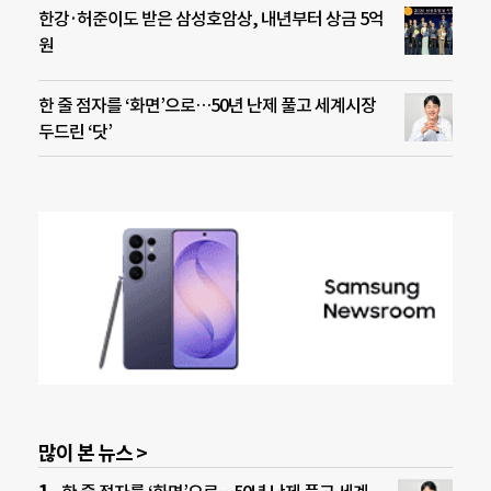
한강·허준이도 받은 삼성호암상, 내년부터 상금 5억
원
한 줄 점자를 ‘화면’으로…50년 난제 풀고 세계시장
두드린 ‘닷’
많이 본 뉴스 >