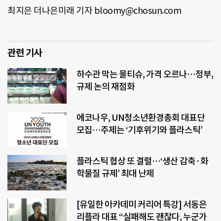
최지은 더나은미래 기자 bloomy@chosun.com
관련 기사
하수관 막는 물티슈, 가격 오르나…정부,
규제 논의 재점화
에코나우, UN청소년환경총회 대표단
모집…주제는 ‘기후위기와 플라스틱’
플라스틱 협상 또 결렬…‘생산 감축·화
학물질 규제’ 최대 난제
[유일한 아카데미 커리어 특강] 서동은
리플라 대표 “실패해도 괜찮다, 누군가