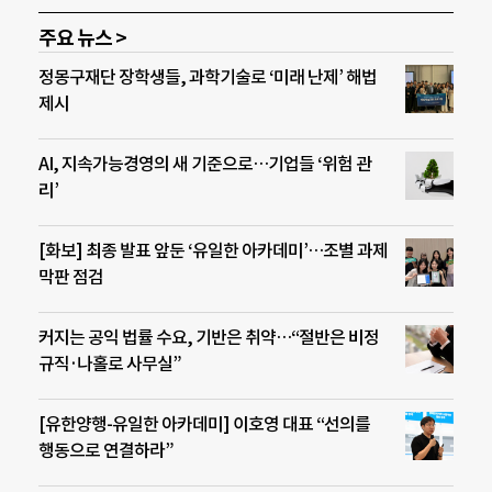
주요 뉴스 >
정몽구재단 장학생들, 과학기술로 ‘미래 난제’ 해법
제시
AI, 지속가능경영의 새 기준으로…기업들 ‘위험 관
리’
[화보] 최종 발표 앞둔 ‘유일한 아카데미’…조별 과제
막판 점검
커지는 공익 법률 수요, 기반은 취약…“절반은 비정
규직·나홀로 사무실”
[유한양행-유일한 아카데미] 이호영 대표 “선의를
행동으로 연결하라”