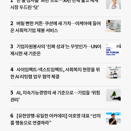
한 줄 점자를 ‘화면’으로…50년 난제 풀고 세계
시장 두드린 ‘닷’
버릴 뻔한 커튼·쿠션에 새 가치…이케아에 들어
온 사회적기업 재봉 서비스
기업자원봉사의 ‘진짜 성과’는 무엇인가…UN이
제시한 새 기준은
사이임팩트-넥스트임팩트, 사회복지 현장을 위
한 AI 리빙랩 업무 협약 체결
AI, 지속가능경영의 새 기준으로…기업들 ‘위험
관리’
[유한양행-유일한 아카데미] 이호영 대표 “선의
를 행동으로 연결하라”