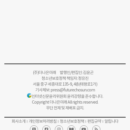
(주)더나은미래 발행인/편집인: 김윤곤
청소년보호정책 책임자: 정유진
서울 중구 세종대로 135-9, 4층(태평로1가)
기사제보:
press@futurechosun.com
인터넷신문윤리위원회 윤리강령을 준수합니다.
Copyright 더나은미래 All rights reserved.
무단 전재 및 재배포 금지.
회사소개
개인정보처리방침
청소년보호정책
편집규약
알립니다