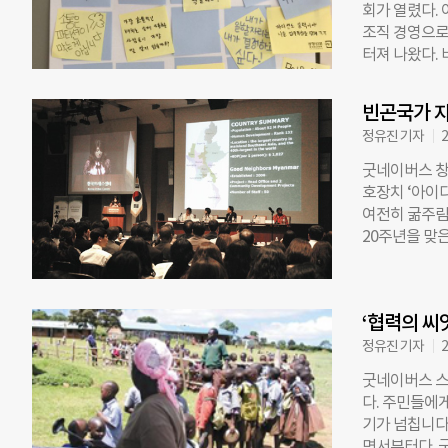
회가 열렸다.
알렌의 주도하
조직 경영으로
사업가 세브란
터져 나왔다.
로 명칭을 바
단(코이카) 내
의 대한선교
어 공사’를 
속병원은 19
빈곤국가 자
요즘 대부분 
워드가 188
정유진 기자
2
없어 변화가 필
세워진 병원도
▲파티션을 없
다 1950년
굿네이버스 창
는 것. 하지만
를 시작하다 1
호장치 ‘아이
야기를 듣고 
여전히 굶주림
반대 글이 줄
20주년을 맞은
26일부터 내
업의 효과성 
이 진행됐다.
계자들이 참여
스크까지 나눠
수 있는 방안에
자에 따르면 
‘협력의 씨
발사업을 담당
며 “지난 9
원조의 방향을
정유진 기자
2
것”이라고
이버스 미얀마
굿네이버스 스
난 2008년 
다. 주민들에
있었습니다. 
기가 넘칩니다
버린 논은 소
면서부터다. 굿