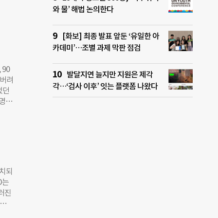
와 물’ 해법 논의한다
없이
스뱅
어냈
 달
 살
[화보] 최종 발표 앞둔 ‘유일한 아
들이
카데미’…조별 과제 막판 점검
 않았
습에
90
 병
발달지연 늘지만 지원은 제각
 버려
티븐
각…‘검사 이후’ 잇는 플랫폼 나왔다
었던
개간
만명을
 생활
 됐
라지
 기반
토론할
이 차
들이
달했
이들을
설치되
국의
O는
년이
러진
했던
보건사
 길
 외