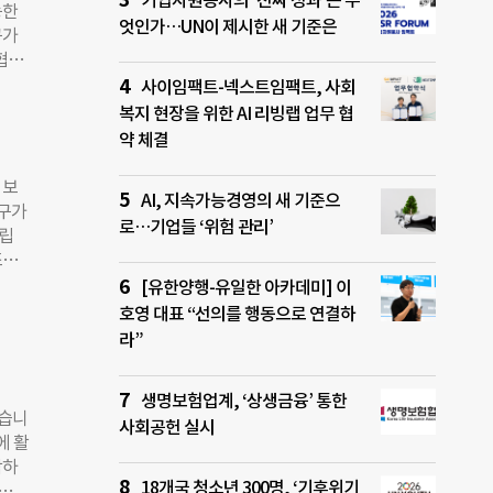
기업자원봉사의 ‘진짜 성과’는 무
능한
인
엇인가…UN이 제시한 새 기준은
구가
병원으
협력
장로회
인테리
사이임팩트-넥스트임팩트, 사회
원부
업은
타 하
복지 현장을 위한 AI 리빙랩 업무 협
화가
의해
약 체결
자는
겠다
치료
 보
AI, 지속가능경영의 새 기준으
의 이
인구가
로…기업들 ‘위험 관리’
에도
창립
달
조사
작업
 관
[유한양행-유일한 아카데미] 이
게 마
립할
호영 대표 “선의를 행동으로 연결하
 관계
역 개
라”
이라
개발
폭발한
굿네
생명보험업계, ‘상생금융’ 통한
 “지
났습니
사회공헌 실시
 변해
에 활
쓸려
작하
지역
18개국 청소년 300명, ‘기후위기