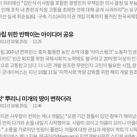
 이 자리에선 “김인식 이사장을 포함한 경영진의 무책임한 의사 결정 및 무
에 왕립병원인 광혜원이 세워졌고 이후 미국 북장로교회 선교회에서 미국
 인해 조직 내 혼란과 직원 고통을 초래한 것에 대해 공개 사과하라”는 요
스가 기부한 기금으로 병원을 신축하여 1904년 한성도동에서 세브란스
 비선 실세 최순실(61·구속 기소)씨의 이권 개입 의혹까지 불거진 한국국제
꿔 개원한 것. 계명대학교 동산의료원도 1899년 10월에 미국의 기독교 북
부가 어수선한 이유는 무엇일까. 그 발단은 지난달 말 김 이사장이 ‘내부 
회유지재단에서 대구 동산기독병원으로 설립됐으며, 이화여자대학교 의료
밀어붙인 게 계기였다. 김 이사장은 “구글코리아같이 대기업이나 외국계 기
45년 4월에 동대문부인병원을 인수하여 개원하였지만 그 최초의 기원은 메
립 위한 반짝이는 아이디어 공유
‘오픈 스페이스’로 운영된다”며 “코이카는 사무 공간 단절로 인해 소통 문
7년 이화학당에서 부인병원을 시작한 것으로부터 출발한다. 국내 자선가에 
011년 10월 25일
12:25
요하다”며 이유를 밝혔다. 책정된 예산은 6억4000만원. 공사의 주요 골
 있다. 대표적으로 부산 고신대 복음병원이 있다. 평양도립병원장을 지내
애고 ▲벽을 유리벽으로 교체하며 ▲직원 한 명당 차지하는 공간을 줄이
 월남한 故장기려 박사는 한국전쟁 중 발생한 전상자와 극빈환자에 대한 무료
립 20주년 콘퍼런스 종자 활용한 농민 소액 대출 ‘라이스뱅크’ 노동자 인권
 직원 반발이 잇따랐다. 직원들은 ‘불통의 핵심이 파티션이 아니다’ ‘직원들
951년 부산 영도에 정착해
디카드’ 빈곤 퇴치를 위한 국제사회의 노력에도 불구하고 20억명 이상의 
결정하라’는 내용의 포스트잇과 대자보를 연이어 붙였고, 내부 익명 게시판
으로 고통받고 있다. 더 나은 개발 원조란 무엇인지 고민이 필요한 시점, 
을 이었다. 하지만 인테리어 개편안을 공지한 지 일주일도 지나지 않은 지난
 굿네이버스는 지난 10월 11일 ‘지역사회 역량 강화를 위한 해외 개발 원
부 사무실 철거가 강행됐고, 직원들이 근무하는 와중에 벽과 천장까지 뜯는 
제고 방안 모색’이라는 주제로 국제 콘퍼런스를 열었다. 각 나라의 개발 협력
 코이카 내부 관계자는 “먼지 날림과 소음이 심해 경영관리팀에서 직원들에
한 이번 콘퍼런스에서는 저개발국 지역 주민 스스로 빈곤을 해결하고 자
주는 웃지 못할 해프닝이 벌어졌다”고 말했다. 익명을 요구한 코이카 내부
 대해 심도 깊은 이야기가 오고 갔다. 특히 케냐, 인도, 미얀마 지부에서 지
“개발 원조에 관심도, 전문성도 없는 이사장이 취임했던 것이 갈등의 시작”
앗’ 뿌리니 미개의 땅이 변하더라
하고 있는 현지 직원들의 사례 발표는 수혜국 입장에서 바라본 바람직한 
개월간 말도 안 되는 사업 및 행정 개편을 밀어붙이면서 갈등을 빚다 이번에 
 내다볼 수 있어 눈길을 끌었다. 단상 위에 올라 첫 번째로 발표를 시작한 
011년 10월 25일
11:46
 사업부장 수수아웅씨는 미얀마에서 발견한 작은 기적에 대해 입을 열었다.
티븐 사무장이 전하는 케냐 개발記 “오랜 기간 잠들어 있던 정부가 깨어
5월 사상 최악의 사이클론 나르기스(Nargis)를 만난 미얀마는 절망의 땅으로
게 먼저 다가와 손을 내밀기 시작했어요. 사람이 모이고 마음이 모이니 마을
태풍이 지나간 자리엔 병들어 죽은 비료 종자들만 남았습니다. 바닷물에 휩
.” 소통을 가로막던 빗장이 풀렸다. 마을에 대한 관심과 애정이 싹트기 시
금기 때문에 더 이상 추수가 불가능한 상황이었죠. 굿네이버스에서 시작한 
네이버스 케냐 지부, 메구아라(Meguarra) 지역개발사무장 스티븐 씨(Mr.