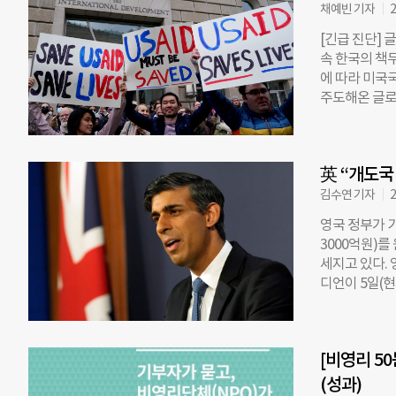
채예빈 기자
2
및 인도주의 대
한을 위임한다고
[긴급 진단] 
54억 달러(한
속 한국의 책무
트럼프 행정부는
에 따라 미국
다. 기존 US
주도해온 글로벌
왔다. 이에 비
해외 개발원조 
따르면 관계자
산하로 이관해 
응하는 것이 
USAID 예산
된 문제라면 
英 “개도국
명에서 300명
“동맹국과
여국이다. 보건
김수연 기자
2
건개발원조의 
영국 정부가 기
아 이니셔티브 
3000억원)
만 명의 결핵 
세지고 있다.
도 있다. 마르
디언이 5일(
가들은 그 발
호활동 등을 
학 교수는 원조
하기로 결정한
으로 나타났다”
늘리겠다는 약속
인 11만733
[비영리 5
에 그쳤을 때
서는 미국의 원
나 지원도 원조
(성과)