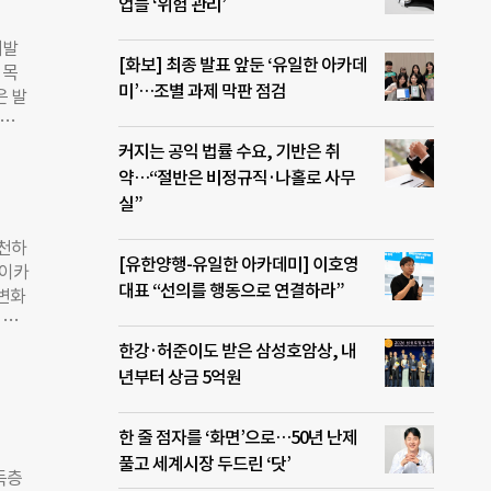
 외
업들 ‘위험 관리’
 인
개발
원조금
[화보] 최종 발표 앞둔 ‘유일한 아카데
 목
무부
미’…조별 과제 막판 점검
은 발
비용에
 이처
 58
 때
 2배
커지는 공익 법률 수요, 기반은 취
고 성
월 생
약…“절반은 비정규직·나홀로 사무
전이
 정
실”
기 위
 우
실천하
[유한양행-유일한 아카데미] 이호영
 여전
코이카
는 복
대표 “선의를 행동으로 연결하라”
 변화
가 무
 코
서 도
 보
한강·허준이도 받은 삼성호암상, 내
리단
적 가
년부터 상금 5억원
고,
조직
기준
코이
인간
한 줄 점자를 ‘화면’으로…50년 난제
사에서
풀고 세계시장 두드린 ‘닷’
루된
득층
종 도