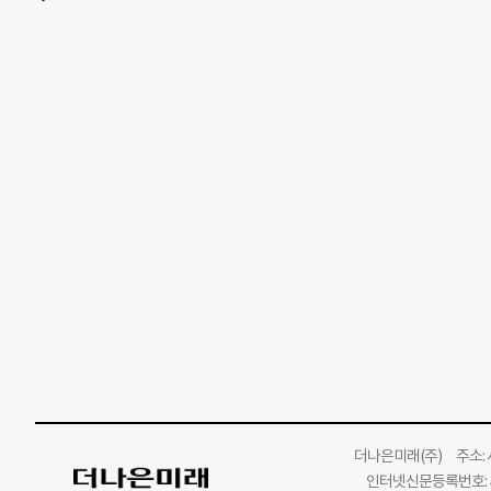
거리에서 잠을
원전체액과 보사부예산은 한국의 빈곤을 해결하는 데 비슷하게 힘을 모았다
는 아동 구호
기간 외원전체액은 384억8800만원으로 크게 차이가 나지 않는다. 그 
매년 3500
부 예산이 외원전체액을 크게 넘어선 것은 1970년부터다. 1970년부
와 서양 의복
5500만원에 비해 3배가량 많은 액수다. 한국의 경제력이 성장하면
다. 1980년 1인당 국민소득은 100만원, 10년 전인 70년대에 비해 
이었다. 이러한 성장의 배경에는 정부가 힘들 때 그 뒤를 지켜준 원
사는 사람들을 돕기 위해 활동을 벌이고 있다. 2009년 한국구호단체 
다. 한국의 모금과
더나은미래
(주)
주소: 서
인터넷신문등록번호: 서