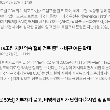
025년 6월 16일
17:30
응 담당 차관보에게 국제 재난 지원, 글로벌 식량 안보, 인도주의 대응 관련
 밝혔다. 새 조직은 약 200명 규모로 전 세계 12개 거점에서 운영되며 연
글로벌 ODA 위기 리포트<上> 트럼프發 원조 축소, 세계 보건·식량망 붕괴 
화 약 8조1500억 원) 예산으로 ‘생명 구호’ 중심 지원에 집중할 예정이다. 
는 남았다 도널드 트럼프 미국 대통령이 ‘미국 우선주의(America First)’ 
 2025년 미국 국제개발처(USAID)를 해체하고 관련 기능을 국무부로 
국제개발처(USAID) 해체와 세계보건기구(WHO) 탈퇴를 공식화하면서, 미
AID는 연간 약 400억 달러(한화 약 60조 원) 규모의 개발·인도주의 사업을 
 보건 체계에 심각한 균열이 일고 있다. 트럼프 대통령은 지난 1월 20일,
해 새 조직은 예산 규모와 지원 범위가 모두 축소됐다. 3월 20일 로이터 보
사업을 90일간 중단하는 행정명령을 발동하고, 7월 1일부로 USAID를 국
는 “우리는 대응 대상을 더 신중하게 선택할 것”이라며 “모든 재난과 위기
사실상 해체하겠다고 밝혔다. 2023년 기준 660억 달러(약 90조원) 규모
미국의 책임은 아니며, 특히 미국의 적대 세력이나 미국을 증오하는 집단이
은 2025년까지 60억 달러(약 8조원)로 줄어들 예정이며, 조직 인력도 기존 
더욱 그렇다”고 전했다. 이어 “우리는 세계의 경찰도, 사회안전망도 아니다
 19조원 지원 약속 철회 검토 중”… 비판 여론 확대
 수준으로 대폭 감축된다. 문제는 그 여파다. 미국은 국제 보건개발 분야 최
 전문 비영리기관 카이저패밀리재단(KFF)에 따르면, 2023년 기준 전 세계
023년 7월 7일
11:19
42%를 미국이 담당했다. PEPFAR(에이즈구호비상계획), 글로벌펀드, 
후위기로 피해를 본 개발도상국을 위해 2026년까지 116억파운드(약 19
등은 미국의 지원을 기반으로 운영돼왔다. USAID 활동은 2000년 이후 58
를 원조하기로 한 약속을 철회할 수 있다는 가능성이 가시화되면서 비판 여론
사망과 2500만 명의 에이즈 사망, 1100만 명의 말라리아 사망을 막았다는 
 영국 외무국제개발부(FCDO)는 원조 철회 계획이 가짜뉴스라고 주장했지만
코 루비오 미국 국무장관은 “USAID 때문에 죽은 사람은 없다”고 말했지만,
현지 시각) 자체 확보한 정부 브리핑 문건에는 개도국 원조금 삭감, 우크라이
언과 무관하게 피해는 현실이 되고 있다고 지적한다. 브룩 니콜스 브라운대
위한 새로운 자금 지원 계획 등이 담겨 있었다. 이 문서에는 영국이 원조를 
 삭감의 영향을 분석한 결과 “시간당 103명, 하루 2472명이 초과 사망하는
 이유도 담겼다. 가디언에 따르면, 문서에는 “기후변화 기금을 116억파운
고 밝혔다. HIV/AIDS, 결핵, 말라리아에 집중된 피해자 수는 6월 15일 기
은 코로나19 이전인 2019년 국내총생산(GDP) 대비 해외 원조 비율이 0
명, 아동 23만1059명에 달한다. 실제로 HIV 감염률이 높은 남아프리카공화
0문 50답] 기부자가 묻고, 비영리단체가 답한다 ②사업 및 임
 이뤄진 것”이라며 “지금은 상황이 달라졌다”는 내용이 포함됐다. 이어 우
조 중단 이후 지난 3~4월에 HIV 검사
 예산에 신규 포함되면서 2026년까지 약속 금액을 마련하는 건 ‘엄청난 도