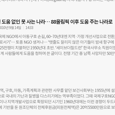
 미얀마에 들어온 한 줄기 희망의 빛이었습니다. 특히 ‘라이스뱅크(Rice
Ole Tome)는 “협력이란 이름의 씨앗이 뿌리내린 순간부터 메구아라가 끊임
도입되면서 마을 주민들은 다시 일어설 수 있다는 용기를 얻었습니다.” ‘라이
며 지난 13년간 보고, 듣고, 느꼈던 생생한 현장 사연들을 한 올 한 올 풀
자를 활용한 순환형 소액 대출사업이다. 태풍 피해 후 많은 주민들이 10%에
동부, 케냐와 탄자니아의 경계에 위치한 메구아라(Meguarra)는 마사이족이
사채를 이용하게 됐고, 수확량에 비례해 빚은 자꾸만 늘어갔다. 이에
 도움 없인 못 사는 나라… 88올림픽 이후 도움 주는 나라로
마을이다. 자연과 전통이 그대로 보존돼 있는 이 마을엔 약 5000명의 주민
 유목 생활을 하고 있었다. 아이들은 집에서 가축을 돌보느라 학교에 가질
010년 9월 14일
14:33
자 아이들은 할례 의식을 치른 뒤 이름도 얼굴도 모르는 남성과 결혼하는 풍
 국제 NGO에서 아동구호 손길, 60~70년대엔 지역·가정 개선사업으로 전환, 
 열 살 된 여자 아이가 50대 남성과 결혼하는 일이 허다했다. 게다가 마을엔
홀로서기’… 토종 NGO 생겨나… ‘탯줄도 잘리지 않은 아기들이 밤새 항구에
민들은 검증되지 않은 약초로 치료를 받고 있었다. 열쇠는 ‘씨앗’이었다. 스
6·25전쟁이 치열하던 1950년대 초반. ‘세이브더칠드런’ 한국사무소 직원이
스로부터 옥수수, 콩 등을 들여와 메구아라를 농촌으로 가꿔나갔다. 땅을 
계 사람들에게 도움을 청하며 쓴 글이다. 전쟁 기간 중 남쪽 사망자만 50
 재배하면서 마을 주민들은 협력하는 방법을 자연스레 깨달아갔다. “유목
명된 사람을 합하면 그 숫자는 80만명을 넘어선다. 주택 61만채가 폐허가
인에 대해 무관심하던 그들입니다. 공동체 의식을 배우자 놀라울 정도로 달
명의 이산가족이 생겼다(한국전쟁피해통계집). 해방 직후 어렵게 지켜온 산업
가 있는 날엔 한 명도 빠짐없이 마을회관에 모여 지역 발전을 위해 밤새워 
괴돼 재건이 불가능해 보였다. 공업시설의 43%, 발전시설의 41%, 철도
 지역개발위원회가 조직되자 메구아라 지역 내에 퍼져 있던 다양한 문제들
괴됐다. 모두가 힘들었던 시기. 하지만 가장 힘든 이는 돈 없고 힘없는 사람
갔다. 2000여명의 아이들이 학교를
동의 피해가 컸다. 전쟁 중에 부모를 잃고 가족과 헤어진 아이만 10만명에 
전체 인구가 3000만명 남짓했던 시절이다. 이런 처참한 현실 속에서 어린아
, 구호, 아동, 가족계획과 관련한 사무를 맡던 보건사회부는 1955년에 
 씨앗을 마련한 이들이 바로 국제 구호단체들이다. 이들은 열정적으로 한
힘으로 국내의 가난과 질병을 다스리기에는 역부족이었다. 그때 국제구호NG
 알리고 적절한 지원의 필요성을 역설했다. 한국의 거리에서 만난 거지 소
이나 지역개발사업으로 확장되던 시기인 1960년대에는 이런 경향이 두드
통과 한국에서 찍은 영상을 시애틀의 교회에서 보여주며 한국 돕기를 제안
해외에 기반을 둔 원조단체의 전체후원금(외원전체액)은 20억5500만원으로 
 목사 같은 이도 있었고, 부산 용주동에 방 2개짜리 사무실을 구하기 전까지
가도 개인도 자신의 삶을 책임지기엔 버거웠다. 60년대가 저물어가는 순간까지