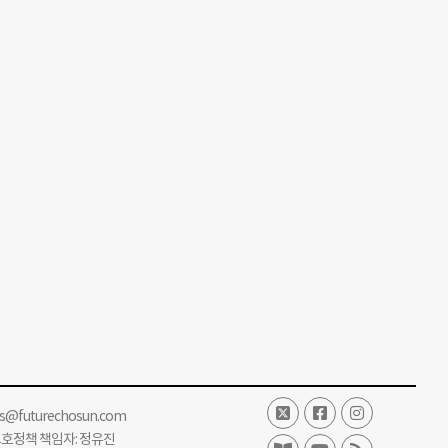
대에
같은
부는
건사회
가루
억
문이
 성장
힘들게
원이
ss@futurechosun.com
보호정책 책임자: 정유진