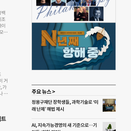
 권
간 약
공백
앞서
기조
통합했
국이
수행해
 모든
도에
무부
에 대
였던
 관련
1만여
”라며
대 기
 보
말라리
조
00
이 거
평가
, 가
 전문
주요 뉴스 >
나 구
 보건
중단
정몽구재단 장학생들, 과학기술로 ‘미
 것
드로
래 난제’ 해법 제시
준 성
.7%
국에
팩트
크라이
AI, 지속가능경영의 새 기준으로…기