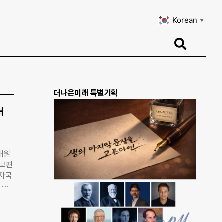
Korean
▼
Korean
▼
더나은미래 특별기획
져
재원
‘보편
 자국
 등
 세계
er
 재난