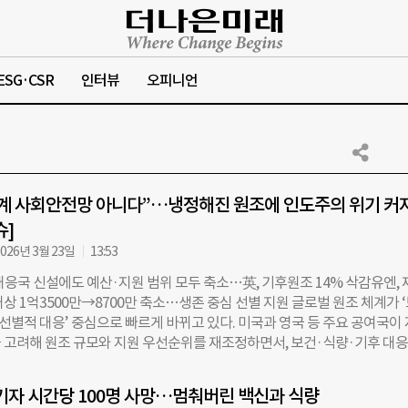
ESG·CSR
인터뷰
오피니언
계 사회안전망 아니다”…냉정해진 원조에 인도주의 위기 커
슈]
026년 3월 23일
13:53
대응국 신설에도 예산·지원 범위 모두 축소…英, 기후원조 14% 삭감유엔, 
상 1억3500만→8700만 축소…생존 중심 선별 지원 글로벌 원조 체계가 
‘선별적 대응’ 중심으로 빠르게 바뀌고 있다. 미국과 영국 등 주요 공여국이
 고려해 원조 규모와 지원 우선순위를 재조정하면서, 보건·식량·기후 대응
고 취약국의 피해가 커질 수 있다는 우려가 나온다. 미국 국무부는 3월 전
주의 위기 대응을 총괄하는 ‘재난 및 인도주의 대응국(Bureau of Disast
기자 시간당 100명 사망…멈춰버린 백신과 식량
itarian Response)’을 신설했다. 국무부는 3월 23일(현지시각) 관보를 통해