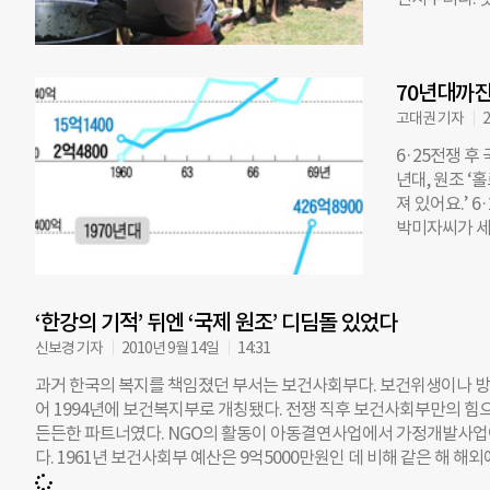
사회개발사업은
Stephen 
bank)’가 
변화하고 있다”
크’는 비료 종
다. 아프리카 
하는 고금리 
70년대까진
고 있는 시골 
뿔뿔이 흩어져
고대권 기자
2
다. 어린 여
6·25전쟁 후
따르고 있었다.
년대, 원조 ‘
원이 없어 주
져 있어요.’ 
씨는 굿네이버
박미자씨가 세
하고 농작물을
넘었고, 행방불
을 하면서 타
고, 760만
더군요. 회의
시설은 모두 붕
정도니까요.”
‘한강의 기적’ 뒤엔 ‘국제 원조’ 디딤돌 있었다
312km가 파
례차례 해결돼
었다. 특히 아
신보경 기자
2010년 9월 14일
14:31
다. 남북한 
과거 한국의 복지를 책임졌던 부서는 보건사회부다. 보건위생이나 방역
돌보고 재건의
어 1994년에 보건복지부로 개칭됐다. 전쟁 직후 보건사회부만의 
상황을 해외에
든든한 파트너였다. NGO의 활동이 아동결연사업에서 가정개발사업
들고 있던 깡
다. 1961년 보건사회부 예산은 9억5000만원인 데 비해 같은 해 
에버렛 스완슨
회부 예산의 두 배를 웃돈다. 1960년 1인당 국민소득은 1만원. 국