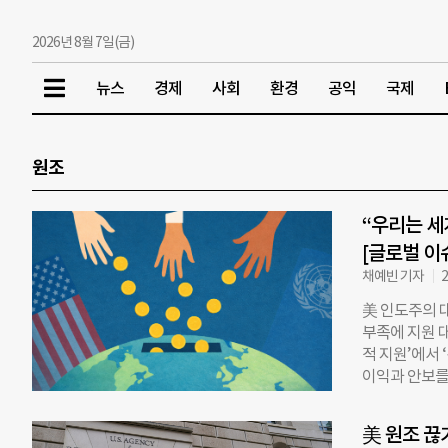
2026년 8월 7일(금)
뉴스
경제
사회
환경
공익
국제
원조
“우리는 세
[글로벌 이
채예빈 기자
2
美 인도주의 
부족에 지원 대
적 지원’에서 
이익과 안보를
필수 지원이 줄
자연재해와 인도
美 원조 끊
and Human