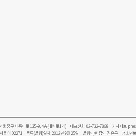
 잤던 로버트 세이지씨 같은 이도 있었다. 구호사업의 초기인 1950~60년
. 1960년부터 1969년까지 보사부 예산의 합계는 416억8200만원, 
사업이 구호 NGO의 대표적인 사업이었다. ‘세이브더칠드런’ 영국·미국 지
사이 1970년 1인당 국민소득은 9만원, 1960년에 비해 9배가 늘었다. 보
명의 한국 아동들을 후원했고, ‘플랜’의 후원자들은 한국의 아동들에게 쌀·밀
터 1975년까지 보건사회부 예산은 426억8900만원으로, 외원전체액 148
 등을 보내왔다. 당시 문서에는 “아이들이 처음에 서양식 옷을
서 해외의 원조도 줄거나 중단되었고, 그 사이 국민 개개인도 살만해졌기 때
다시 10배가 뛰었다. 1990년 1인당 국민소득은 435만원, 세계가 괄목할 만한
조단체의 노력이 있었다. 오늘날 국내의 구호단체들은 과거의 우리보다 더 
중 상위 5개 단체가 확보한 정기기부 회원 수는 88만명, 모금액은 2400억
울 중구 세종대로 135-9, 4층(태평로1가) 대표전화: 02-732-7868 기사제보:
pre
울 아 02271 등록(발행)일자: 2012년 9월 25일 발행인/편집인: 김윤곤 청소년