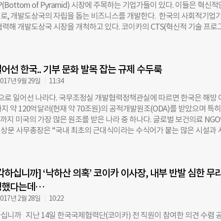
(Bottom of Pyramid) 시장에 주목하는 기업가들이 있다. 이들은 혁신적
문에 현장의 봉사자는 물론이고 임직원들의 사기도 땅에 떨어졌다”고 지적
로, 개발도상국의 자립을 돕는 비즈니스를 개발한다. 한국의 사회적기업
만에 ‘혁신위원회’를 발족했다. 이날 혁신 로드맵 발표회에서 이 이사장은 “
협력해 개발도상국 시장을 개척하고 있다. 코이카의 CTS(혁신적 기술 프로
 모든 팀의 보고를 받는 것으로 업무를 시작했고, 혁신위원이 공개하는 모
Innovative Values with KOICA) 프로그램이 대표적이다. 2015년 론칭한 CT
‘파격적’이라는 말까지 들었다”며 “코이카가 ‘진심으로 혁신한다’는 의지와
가들의 아이디어와 기술을 접목해 의료·교육·에너지 등 제3세계의 문제 해
다”고 강조했다. 코이카 혁신위원회 15명 중 10명은 외부인사로 구성됐다.
들을 발굴·양성하는 프로그램이다. 올해로 코이카의 CTS사업 4년차. 지
봉 국제개발협력민간협의회(KCOC) 사무총장)과 간사(송진호 부산 YMCA
어선 한국.. 기부 문화 발목 잡는 규제 수두룩
강남구 역삼동 GS타워에서 코이카(한국국제협력단·KOICA)가 주최하는 ‘제 
롯해 이태주 한성대 교수, 조영숙 한국여성단체연합 소장, 이성훈 국제개발
이’ 행사가 열렸다. 이미경 코이카 이사장은 “좋은 기술을 가진 소셜 벤처
017년 9월 29일
11:34
oFID) 운영위원, 이현옥 연세대 교수, 한재광 발전대안 피다 대표 등 그간
 삶을 향상시킬 뿐 아니라 해외 시장을 선도할 수 있는 일류 기업이 될 수 
’으로 일어선 나라다. 국무조정실 개발협력정책관실에 따르면 한국은 해방 
고 밝혔다. ☞코이카 수장 이미경 이사장은 누구? 그는 행사장에서 ‘청년 일
지 약 120억달러(현재 약 70조원)의 공적개발원조(ODA)를 받았으며 특히
가능한 비즈니스’를 가장 많이 언급했다. 이제 코이카가 개도국의 무조건적인
0년까지 미국의 가장 많은 원조를 받은 나라 중 하나다. 글로벌 보건의료 NG
넘어, 지속가능하고 혁신적인 방법으로 개도국의 근본적 빈곤 문제를 해결
상문 사무총장은 “국내 최초의 근대식이라는 수식어가 붙는 많은 시설과 
가 사회적기업, 소셜벤처 등 청년들이 되도록 지원·협력하겠다는 뜻이다. 
 활동과 관련이 있다”면서 “특히 전후 해외 원조 단체들은 아동 양육 시설
적 가치란 양질의 일자리 창출, 상생협력, 균등한 기회와 사회 통합을 통해 
 전체 재원 중 50%가 넘는 비용을 부담했는데 이는 초기 사회복지제도에 
체와 민주주의를 만드는 것”이라며 “이 중에서도 청년들의 일자리 문제는 
 아동 보호 시설, 복지관 같은 좋은 모델을 가져다주기도 했다”고 평가했다
모든 공공기관이 함께 고민하고 해결해야 할 중요한 과제”라고 강조했다. 
각하십니까] ‘낙하산 의혹’ 코이카 이사장, 내부 반발 심한 무
위에 세워진 나라 외국인들의 나눔에 의해 세워진 대표적 케이스가 병원이다
 가치 실현 비전’의 가치를 내건 이번 행사는 정부기관, 학계, 예비 창업가,
르면, 1885년 9월 10일 선교 의료인 스크랜튼이 서울 정동에 진료소를 
행했다는데…
해관계자 200여명이 참석한 가운데
원 형태의 최초 의료기관인 ‘시병원’이 등장했다. 왕립병원인 광혜원이 주
017년 2월 28일
10:22
의 진료를 하였다면 이 병원에서는 주로 가난한 서민층의 환자들이 많았다.
십니까 지난 14일 한국국제협력단(코이카) 전 직원이 참여한 의견 수렴 
식 의료기관인 세브란스병원 또한 미국 선교사 알렌이 주도해 세워졌다. 18