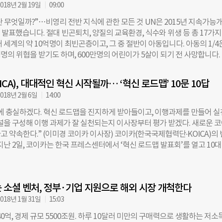
려도 기술됐다. 정부 관리들은 116억파운드를 원조금으로 지원하기 위해선
018년 2월 19일
09:00
원조 예산의 83%를 기후변화 기금으로 내놓아야 한다고 추산했다. 이 경우
 무엇일까?”…비영리 전반 지식에 관한 모든 것 UN은 2015년 지속가능
나 여성 지원 기금이 줄어들 수 있다는 설명이다. 이에 관리들은 개도국 
를 발표했습니다. 절대 빈곤퇴치, 양질의 교육환경, 식수와 위생 등 총 17가지
50%로 줄이는 방안을 고려 중이다. 또 원조금 지원 일자를 미루거나, 재
 세계의 약 10억명이 최빈곤층이고, 그 중 절반이 아동입니다. 아동의 1/4
 재정 지원을 받는 선택지도 제시했다. 생물다양성 프로그램 연구·개발 
명의 위협을 받기도 하며, 600만명의 어린이가 5살이 되기 전 사망합니다.
오자는 의견도 나왔다. 영국은 2021년 기준 지난 5년간 개도국 원조금으로
 아동들은 기본적인 권리도 보장받지 못하는 ‘절대적 빈곤’ 속에 놓여 있기
조6700억원)를 지출했고, 2021년 4월부터 2026년 3월까지 기존 지원금의
 생존을 위한 지원이 절실합니다. 한국 역시 전 세계로부터 많은 도움을 받
6억파운드를 제공할 계획이었다. 이 중 30억 파운드(약 5조원)는 지난해 12
CA), 대대적인 혁신 시작될까… ‘혁신 로드맵’ 10문 10답
다. 6.25전쟁 전후 한국은 전 세계로부터 많은 도움을 받았습니다. 월드비
당사국총회(COP15)에서 약속한 자연보호·복원 비용에 사용될 예정이다.
018년 2월 6일
14:00
어린이재단 모두 한국전쟁 전후 들어와, 얼굴도 모르는 한국의 어린이를 돕
소 계획에 비판 목소리도 커지고
다. 한국전쟁 이후 43년간 여러 나라와 비영리단체의 도움을 받으며 성장한
에 충실하겠다. 혁신 로드맵을 진지하게 받아들이고, 이행과제를 만들어 
시 어려운 나라를 도울 수 있게 된 건 의미 있는 일입니다. 우리나라에서도
패널을 구성해 이행 과제가 잘 실천되는지 이사장부터 평가 받겠다. 새로운 
길이 필요한 곳이 있습니다. 그렇지만 우리나라에선 취약계층을 돌볼 수 있
 약속한다.” (이미경 코이카 이사장) 코이카(한국국제협력단∙KOICA)의
고, 앞으로도 늘어날 것입니다. 시리아 난민 아이들처럼 해외에는 국가 자체
지난 2일, 코이카는 한국 프레스센터에서 ‘혁신 로드맵 발표회’를 열고 10대
이 안되어 많은 사람들이 고통 받고 있는 곳도 많습니다. 우리나라를 넘어
를 발표했다. 이번 로드맵에 따르면 코이카는 ▲감사실장∙해외 사무소장 등
급한 곳에 필요한 곳에 가능한 도움을 주는 것도 의미 있는 일입니다. 비영
외에 개방 ▲노동자 이사제 도입 ▲평화, 인권, 민주주의, 거버넌스 등 보편
는 기준에는 조금씩 차이가 있지만, 기본적으로 외부의 도움이 가장 시급하
전담조직 신설 ▲여성임원 및 보직자 5년내 50% 수준까지 끌어올리는 등 
 지원할 역량이 있는 지역을 우선적으로 선정합니다. 각 단체가 활용하는 
 소셜 벤처, 정부·기업 지원으로 해외 시장 개척한다
혁신할 의지를 내비쳤다. 이번 ‘혁신 로드맵’은 지난해 12월 7일 발족한 ‘
약계층 아동 수, 빈곤지수(Human Poverty Index), 어린이 안녕지수, 
’에서 도출한 내용이다. 지난해 11월 29일 취임한 이미경 이사장은 취임
018년 1월 31일
15:03
 Development Index), 5세
창립 이래 최대 위기에 직면하고 있다”며 “작년 최순실 국정농단 사건과 연
40억, 경제 규모 5500조원. 하루 10달러 미만의 구매력으로 생활하는 저소
 사건을 계기로 국민적 지지와 신뢰가 추락했고, 이어지는 기관 내부의 각