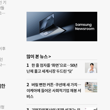
인 기
하며,
가들
혁신
그램
든 자
S
 신뢰
결을
 혁
난달
 사
1회
협력
들이
있기
이후
자
많이 본 뉴스 >
 인
O인
하고
사회
한 줄 점자를 ‘화면’으로…50년
이 이
에 있
난제 풀고 세계시장 두드린 ‘닷’
더불
상상
코이
. ◇
일자리
버릴 뻔한 커튼·쿠션에 새 가치…
리한
. 대
 사회
이케아에 들어온 사회적기업 재봉 서
시작
비스
로 관
 국
공청
85년