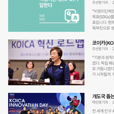
전’이라는 우
주선영 기자
2
무부 공적개발
“비영리단체란
도주의 지원이
목표(SDGs)
비중을 예산의 
표입니다. 현재
로부터 일회성
육부진으로 생
서 원조금을 떼
럼 개발도상국
억파운드(약 9
문에 기본적인
에 달하는 11
코이카(KOI
장한 나라입니
물다양성협약 
주선영 기자
2
나 초록우산 
부의 원조 축
해 활동했습니
“기본과 원칙
리나라에서 다
겠다. 독립 
히 도움의 손
로 거듭나겠다고
지 예산이 있
가 시작될까. 
너졌거나 능력
이카 혁신과제
움이 가장 시
직 10%를 대
체마다 활용하
치를 다루는 
단체가 현지에
개도국 돕는
을 대대적으로 
으로는 국가별 취
카 혁신위원회
박민영 기자
2
개발지수(Human
“KOICA는 
전 세계 인구 
코리아 에이드