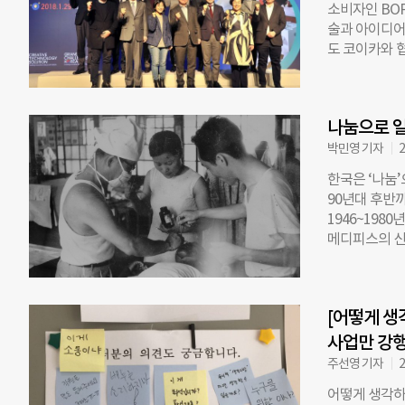
소비자인 BOP
덕적 해이 때
술과 아이디어
취임 후 9일
도 코이카와 
위원들과 함께
·Creating 
료를 공개해 
는 청년 기업
를 보여주려 했
돕는 스타트업
신위원장(윤현
나눔으로 일
29일, 서울 
무총장)를 비
이노베이션 데
박민영 기자
2
시민사회포럼(K
개도국 국민의
한국은 ‘나눔
를 희망한다”
90년대 후반까
리’와 ‘지속
1946~198
도적 지원을 
메디피스의 신
솔루션의 주체
제도들이 자선
사장은 “사회
어서 우리나라
어 사는 공동
력을 부여했고
카를 포함한 
[어떻게 생
한국은 나눔 
창출 및 사회적
한의사학회에 따
사업만 강
적기업 등 이
하면서 민간병
주선영 기자
2
리나 양반계층
어떻게 생각하
내 최초 서양