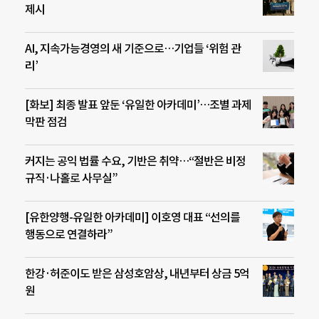
제시
AI, 지속가능경영의 새 기준으로…기업들 ‘위험 관
리’
[화보] 최종 발표 앞둔 ‘유일한 아카데미’…조별 과제
막판 점검
커지는 공익 법률 수요, 기반은 취약…“절반은 비정
규직·나홀로 사무실”
[유한양행-유일한 아카데미] 이호영 대표 “선의를
행동으로 연결하라”
한강·허준이도 받은 삼성호암상, 내년부터 상금 5억
원