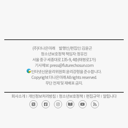
(주)더나은미래 발행인/편집인: 김윤곤
청소년보호정책 책임자: 정유진
서울 중구 세종대로 135-9, 4층(태평로1가)
기사제보:
press@futurechosun.com
인터넷신문윤리위원회 윤리강령을 준수합니다.
Copyright 더나은미래 All rights reserved.
무단 전재 및 재배포 금지.
회사소개
개인정보처리방침
청소년보호정책
편집규약
알립니다