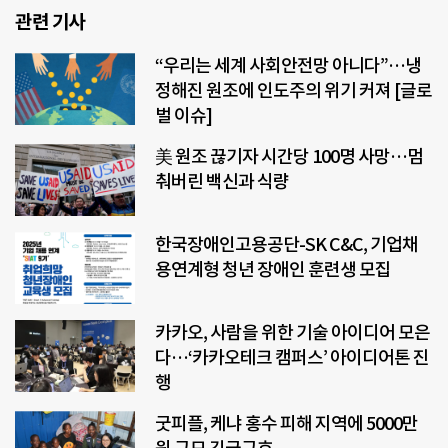
관련 기사
“우리는 세계 사회안전망 아니다”…냉
정해진 원조에 인도주의 위기 커져 [글로
벌 이슈]
美 원조 끊기자 시간당 100명 사망…멈
춰버린 백신과 식량
한국장애인고용공단-SK C&C, 기업채
용연계형 청년 장애인 훈련생 모집
카카오, 사람을 위한 기술 아이디어 모은
다…‘카카오테크 캠퍼스’ 아이디어톤 진
행
굿피플, 케냐 홍수 피해 지역에 5000만