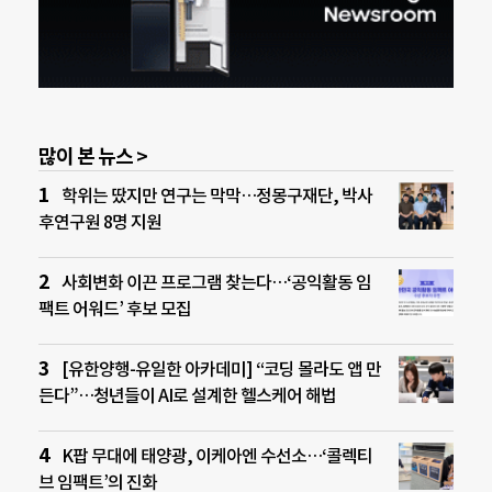
많이 본 뉴스 >
학위는 땄지만 연구는 막막…정몽구재단, 박사
후연구원 8명 지원
사회변화 이끈 프로그램 찾는다…‘공익활동 임
팩트 어워드’ 후보 모집
[유한양행-유일한 아카데미] “코딩 몰라도 앱 만
든다”…청년들이 AI로 설계한 헬스케어 해법
K팝 무대에 태양광, 이케아엔 수선소…‘콜렉티
브 임팩트’의 진화