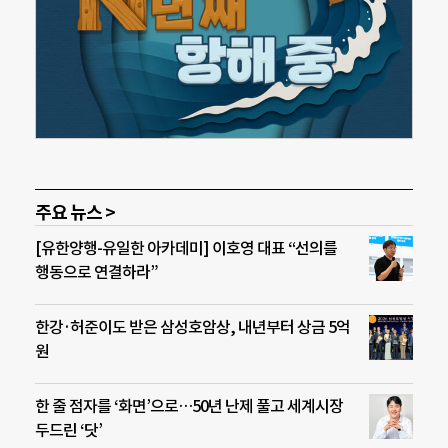
주요 뉴스 >
[유한양행-유일한 아카데미] 이호영 대표 “선의를
행동으로 연결하라”
한강·허준이도 받은 삼성호암상, 내년부터 상금 5억
원
한 줄 점자를 ‘화면’으로…50년 난제 풀고 세계시장
두드린 ‘닷’