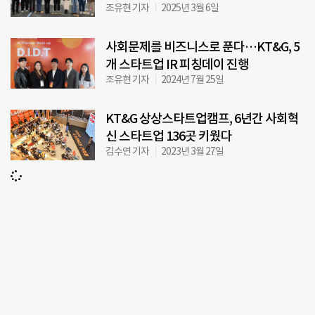
조유현 기자
2025년 3월 6일
사회문제를 비즈니스로 푼다…KT&G, 5
개 스타트업 IR 피칭데이 진행
조유현 기자
2024년 7월 25일
KT&G 상상스타트업캠프, 6년간 사회혁
신 스타트업 136곳 키웠다
김수연 기자
2023년 3월 27일