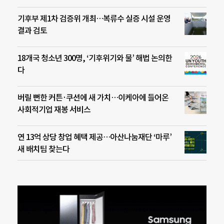
기후부 제1차 검증위 개최…복류수 실증 시설 운영
결과 검토
18개국 청소년 300명, ‘기후위기와 물’ 해법 논의한
다
버릴 뻔한 커튼·쿠션에 새 가치…이케아에 들어온
사회적기업 재봉 서비스
연 13억 상당 창업 혜택 제공…아산나눔재단 ‘마루’
새 배치팀 찾는다