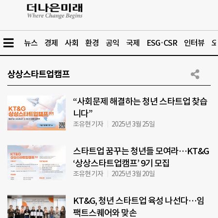
뉴스
경제
사회
환경
공익
국제
ESG·CSR
인터뷰
오
상상스타트업캠프
“사회문제 해결하는 청년 스타트업 찾습
니다”
조유현 기자
2025년 3월 25일
스타트업 꿈꾸는 청년들 모여라…KT&G
‘상상스타트업캠프’ 9기 모집
조유현 기자
2025년 3월 20일
KT&G, 청년 스타트업 육성 나선다…임
팩트스퀘어와 맞손