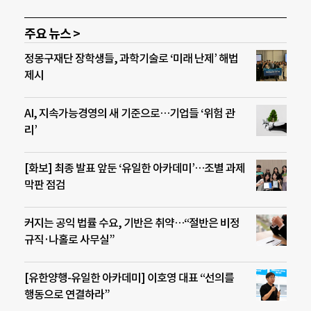
주요 뉴스 >
정몽구재단 장학생들, 과학기술로 ‘미래 난제’ 해법
제시
AI, 지속가능경영의 새 기준으로…기업들 ‘위험 관
리’
[화보] 최종 발표 앞둔 ‘유일한 아카데미’…조별 과제
막판 점검
커지는 공익 법률 수요, 기반은 취약…“절반은 비정
규직·나홀로 사무실”
[유한양행-유일한 아카데미] 이호영 대표 “선의를
행동으로 연결하라”