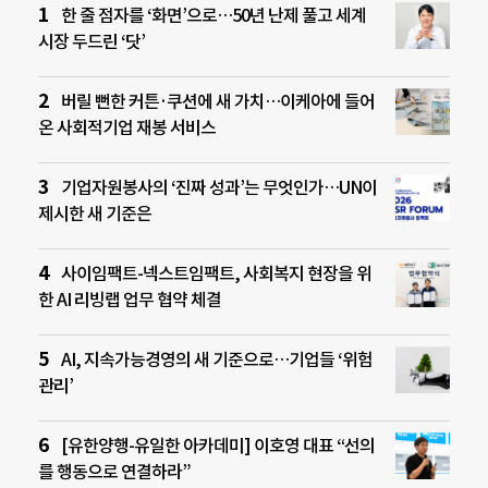
한 줄 점자를 ‘화면’으로…50년 난제 풀고 세계
시장 두드린 ‘닷’
버릴 뻔한 커튼·쿠션에 새 가치…이케아에 들어
온 사회적기업 재봉 서비스
기업자원봉사의 ‘진짜 성과’는 무엇인가…UN이
제시한 새 기준은
사이임팩트-넥스트임팩트, 사회복지 현장을 위
한 AI 리빙랩 업무 협약 체결
AI, 지속가능경영의 새 기준으로…기업들 ‘위험
관리’
[유한양행-유일한 아카데미] 이호영 대표 “선의
를 행동으로 연결하라”