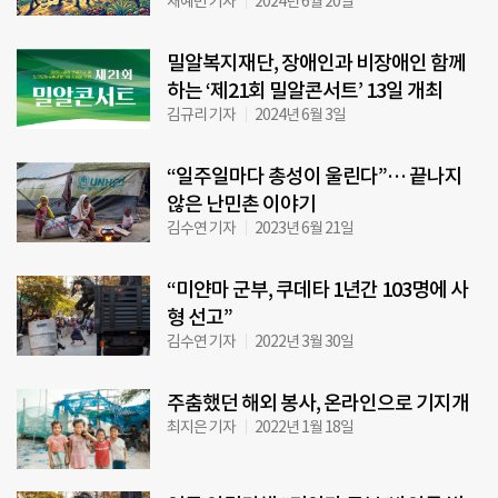
채예빈 기자
2024년 6월 20일
밀알복지재단, 장애인과 비장애인 함께
하는 ‘제21회 밀알콘서트’ 13일 개최
김규리 기자
2024년 6월 3일
“일주일마다 총성이 울린다”… 끝나지
않은 난민촌 이야기
김수연 기자
2023년 6월 21일
“미얀마 군부, 쿠데타 1년간 103명에 사
형 선고”
김수연 기자
2022년 3월 30일
주춤했던 해외 봉사, 온라인으로 기지개
최지은 기자
2022년 1월 18일