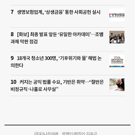
생명보험업계, ‘상생금융’ 통한 사회공헌 실시
[화보] 최종 발표 앞둔 ‘유일한 아카데미’…조별
과제 막판 점검
18개국 청소년 300명, ‘기후위기와 물’ 해법 논
의한다
커지는 공익 법률 수요, 기반은 취약…“절반은
비정규직·나홀로 사무실”
(주)더나은미래 발행인/편집인: 김윤곤