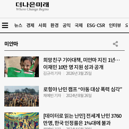
뉴스
경제
사회
환경
공익
국제
ESG·CSR
인터뷰
오
미얀마
희망친구 기아대책, 미얀마 지진 1년…
이재민 10만 명 지원 성과 공개
김규리 기자
2026년 3월 25일
로힝야 난민 캠프 “아동 대상 폭력 심각”
채예빈 기자
2024년 8월 26일
[데이터로 읽는 난민] 전세계 난민 3760
만명, 한국 인정률은 1%대에 불과