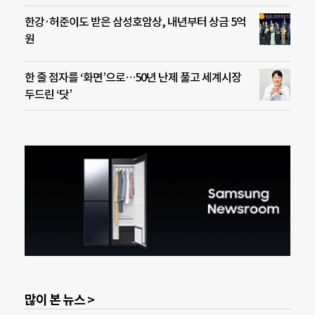
한강·허준이도 받은 삼성호암상, 내년부터 상금 5억
원
한 줄 점자를 ‘화면’으로…50년 난제 풀고 세계시장
두드린 ‘닷’
많이 본 뉴스 >