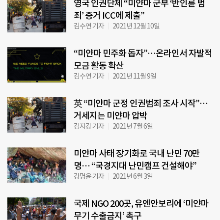
영국 인권단체 “미얀마 군부 ‘반인륜 범
죄’ 증거 ICC에 제출”
김수연 기자
2021년 12월 10일
“미얀마 민주화 돕자”…온라인서 자발적
모금 활동 확산
김수연 기자
2021년 11월 9일
英 “미얀마 군정 인권범죄 조사 시작”…
거세지는 미얀마 압박
김지강 기자
2021년 7월 6일
미얀마 사태 장기화로 국내 난민 70만
명… “국경지대 난민캠프 건설해야”
강명윤 기자
2021년 6월 3일
국제 NGO 200곳, 유엔안보리에 ‘미얀마
무기 수출금지’ 촉구