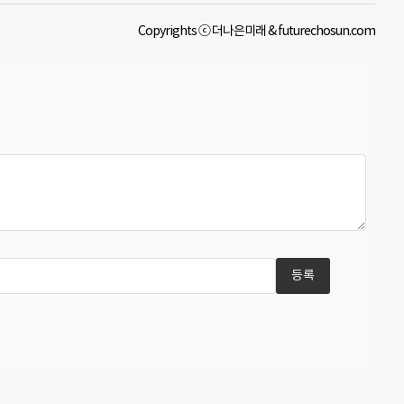
Copyrights ⓒ 더나은미래 & futurechosun.com