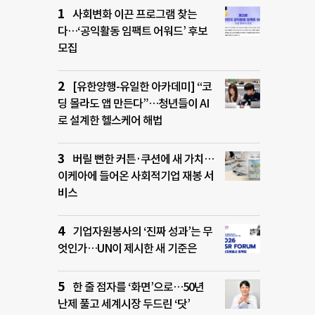
사회변화 이끈 프로그램 찾는
다…‘공익활동 임팩트 어워드’ 후보
모집
[유한양행-유일한 아카데미] “코
딩 몰라도 앱 만든다”…청년들이 AI
로 설계한 헬스케어 해법
버릴 뻔한 커튼·쿠션에 새 가치…
이케아에 들어온 사회적기업 재봉 서
비스
기업자원봉사의 ‘진짜 성과’는 무
엇인가…UN이 제시한 새 기준은
한 줄 점자를 ‘화면’으로…50년
난제 풀고 세계시장 두드린 ‘닷’