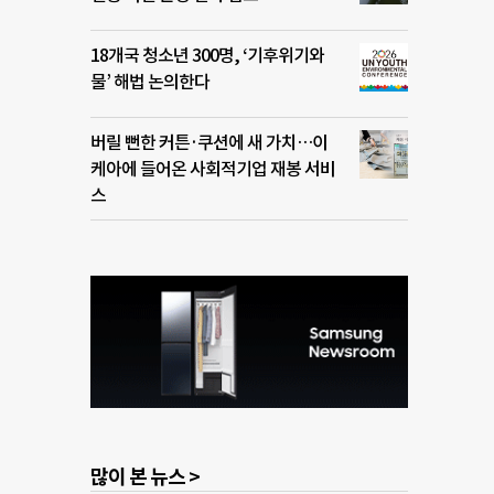
18개국 청소년 300명, ‘기후위기와
물’ 해법 논의한다
버릴 뻔한 커튼·쿠션에 새 가치…이
케아에 들어온 사회적기업 재봉 서비
스
많이 본 뉴스 >