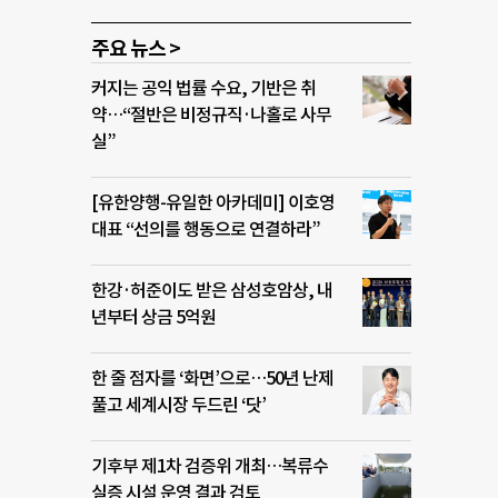
주요 뉴스 >
커지는 공익 법률 수요, 기반은 취
약…“절반은 비정규직·나홀로 사무
실”
[유한양행-유일한 아카데미] 이호영
대표 “선의를 행동으로 연결하라”
한강·허준이도 받은 삼성호암상, 내
년부터 상금 5억원
한 줄 점자를 ‘화면’으로…50년 난제
풀고 세계시장 두드린 ‘닷’
기후부 제1차 검증위 개최…복류수
실증 시설 운영 결과 검토