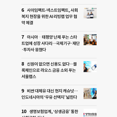
사이임팩트-넥스트임팩트, 사회
복지 현장을 위한 AI 리빙랩 업무 협
약 체결
아시아ㆍ태평양 난제 푸는 스타
트업에 성장 사다리…국제기구·재단
·투자사 뭉쳤다
신원이 없으면 신용도 없다…블
록체인으로 라오스 금융 소외 푸는
서울랩스
비싼 대체유 대신 현지 캐슈넛…
인도네시아의 ‘우유 선택지’ 넓힌다
생명보험업계, ‘상생금융’ 통한