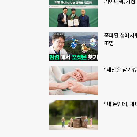
기아대책, 가정
폭파된 섬에서 
조명
“재산은 남기겠
“내 돈인데, 내