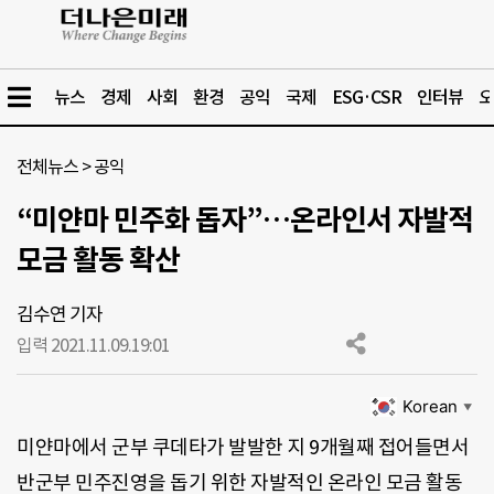
뉴스
경제
사회
환경
공익
국제
ESG·CSR
인터뷰
오
전체뉴스
>
공익
“미얀마 민주화 돕자”…온라인서 자발적
모금 활동 확산
김수연 기자
입력 2021.11.09.
19:01
Korean
▼
미얀마에서 군부 쿠데타가 발발한 지 9개월째 접어들면서
반군부 민주진영을 돕기 위한 자발적인 온라인 모금 활동