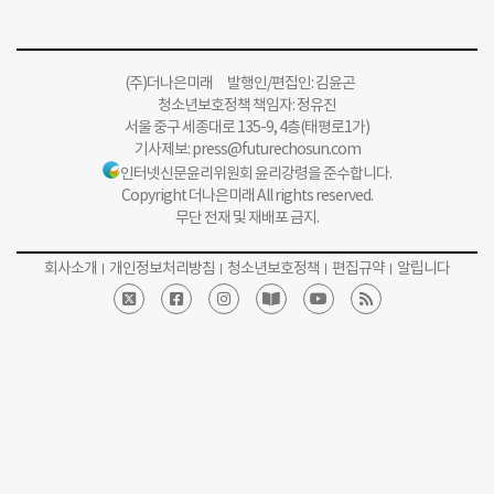
(주)더나은미래 발행인/편집인: 김윤곤
청소년보호정책 책임자: 정유진
서울 중구 세종대로 135-9, 4층(태평로1가)
기사제보:
press@futurechosun.com
인터넷신문윤리위원회 윤리강령을 준수합니다.
Copyright 더나은미래 All rights reserved.
무단 전재 및 재배포 금지.
회사소개
개인정보처리방침
청소년보호정책
편집규약
알립니다