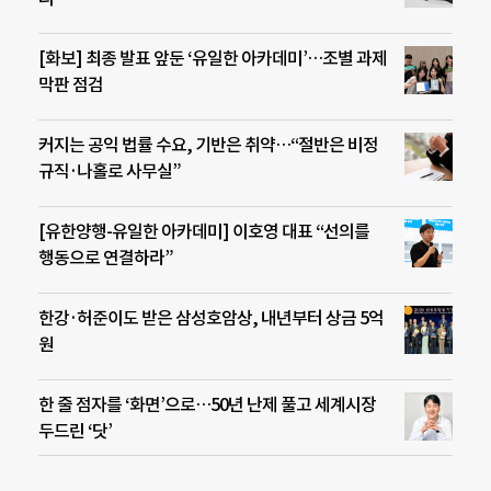
[화보] 최종 발표 앞둔 ‘유일한 아카데미’…조별 과제
막판 점검
커지는 공익 법률 수요, 기반은 취약…“절반은 비정
규직·나홀로 사무실”
[유한양행-유일한 아카데미] 이호영 대표 “선의를
행동으로 연결하라”
한강·허준이도 받은 삼성호암상, 내년부터 상금 5억
원
한 줄 점자를 ‘화면’으로…50년 난제 풀고 세계시장
두드린 ‘닷’