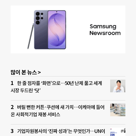
많이 본 뉴스 >
한 줄 점자를 ‘화면’으로…50년 난제 풀고 세계
시장 두드린 ‘닷’
버릴 뻔한 커튼·쿠션에 새 가치…이케아에 들어
온 사회적기업 재봉 서비스
기업자원봉사의 ‘진짜 성과’는 무엇인가…UN이