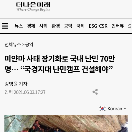
뉴스
경제
사회
환경
공익
국제
ESG·CSR
인터뷰
오
전체뉴스
>
공익
미얀마 사태 장기화로 국내 난민 70만
명… “국경지대 난민캠프 건설해야”
강명윤 기자
입력 2021.06.03.
17:27
Korean
▼