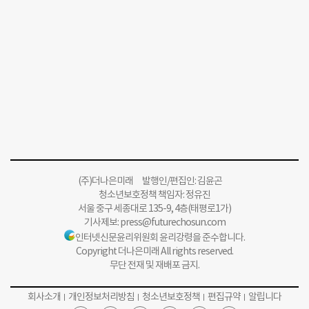
(주)더나은미래 발행인/편집인: 김윤곤
청소년보호정책 책임자: 정유진
서울 중구 세종대로 135-9, 4층(태평로1가)
기사제보:
press@futurechosun.com
인터넷신문윤리위원회 윤리강령을 준수합니다.
Copyright 더나은미래 All rights reserved.
무단 전재 및 재배포 금지.
회사소개
개인정보처리방침
청소년보호정책
편집규약
알립니다