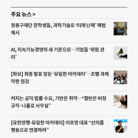
주요 뉴스 >
정몽구재단 장학생들, 과학기술로 ‘미래 난제’ 해법
제시
AI, 지속가능경영의 새 기준으로…기업들 ‘위험 관
리’
[화보] 최종 발표 앞둔 ‘유일한 아카데미’…조별 과제
막판 점검
커지는 공익 법률 수요, 기반은 취약…“절반은 비정
규직·나홀로 사무실”
[유한양행-유일한 아카데미] 이호영 대표 “선의를
행동으로 연결하라”