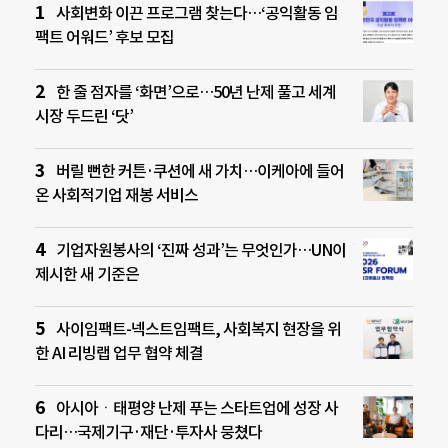
사회변화 이끈 프로그램 찾는다…‘공익활동 임
팩트 어워드’ 후보 모집
한 줄 점자를 ‘화면’으로…50년 난제 풀고 세계
시장 두드린 ‘닷’
버릴 뻔한 커튼·쿠션에 새 가치…이케아에 들어
온 사회적기업 재봉 서비스
기업자원봉사의 ‘진짜 성과’는 무엇인가…UN이
제시한 새 기준은
사이임팩트-넥스트임팩트, 사회복지 현장을 위
한 AI 리빙랩 업무 협약 체결
아시아ㆍ태평양 난제 푸는 스타트업에 성장 사
다리…국제기구·재단·투자사 뭉쳤다