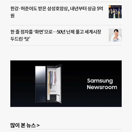
한강·허준이도 받은 삼성호암상, 내년부터 상금 5억
원
한 줄 점자를 ‘화면’으로…50년 난제 풀고 세계시장
두드린 ‘닷’
많이 본 뉴스 >