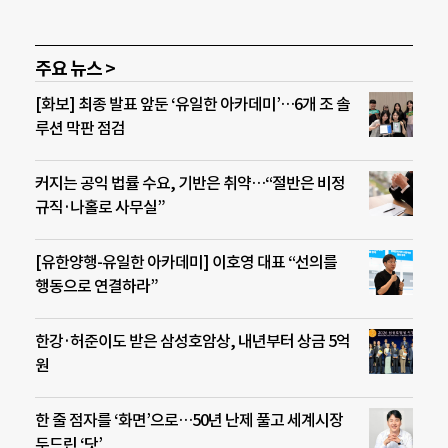
주요 뉴스 >
[화보] 최종 발표 앞둔 ‘유일한 아카데미’…6개 조 솔
루션 막판 점검
커지는 공익 법률 수요, 기반은 취약…“절반은 비정
규직·나홀로 사무실”
[유한양행-유일한 아카데미] 이호영 대표 “선의를
행동으로 연결하라”
한강·허준이도 받은 삼성호암상, 내년부터 상금 5억
원
한 줄 점자를 ‘화면’으로…50년 난제 풀고 세계시장
두드린 ‘닷’