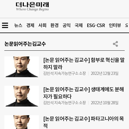
뉴스
경제
사회
환경
공익
국제
ESG·CSR
인터뷰
오
논문읽어주는김교수
[논문 읽어주는 김교수] 함부로 혁신을 말
하지 말라
김민석 지속가능연구소 소장
2022년 12월 23일
[논문 읽어주는 김교수] 생태계에도 분해
자가 필요하다
김민석 지속가능연구소 소장
2022년 10월 28일
[논문 읽어주는 김교수] 파타고니아의 목
적