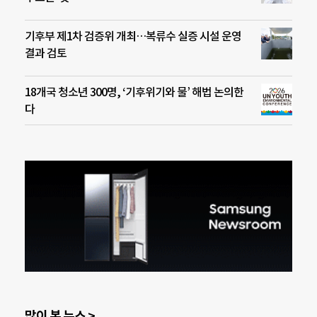
기후부 제1차 검증위 개최…복류수 실증 시설 운영
결과 검토
18개국 청소년 300명, ‘기후위기와 물’ 해법 논의한
다
많이 본 뉴스 >