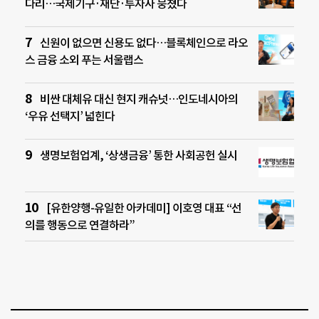
다리…국제기구·재단·투자사 뭉쳤다
신원이 없으면 신용도 없다…블록체인으로 라오
스 금융 소외 푸는 서울랩스
비싼 대체유 대신 현지 캐슈넛…인도네시아의
‘우유 선택지’ 넓힌다
생명보험업계, ‘상생금융’ 통한 사회공헌 실시
[유한양행-유일한 아카데미] 이호영 대표 “선
의를 행동으로 연결하라”