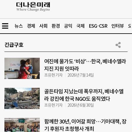
뉴스
경제
사회
환경
공익
국제
ESG·CSR
인터뷰
오
긴급구호
여진에 물가도 ‘비상’…한국, 베네수엘라
지진 지원 잇따라
조유현 기자
2026년 7월 14일
골든타임 지났는데 폭우까지, 베네수엘
라 강진에 한국 NGO도 움직였다
조유현 기자
2026년 6월 30일
함께한 30년, 이어갈 희망…기아대책, 장
기 후원자 초청행사 개최