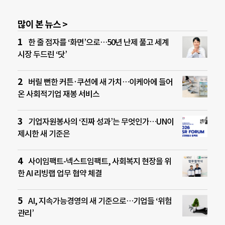
많이 본 뉴스 >
한 줄 점자를 ‘화면’으로…50년 난제 풀고 세계
시장 두드린 ‘닷’
버릴 뻔한 커튼·쿠션에 새 가치…이케아에 들어
온 사회적기업 재봉 서비스
기업자원봉사의 ‘진짜 성과’는 무엇인가…UN이
제시한 새 기준은
사이임팩트-넥스트임팩트, 사회복지 현장을 위
한 AI 리빙랩 업무 협약 체결
AI, 지속가능경영의 새 기준으로…기업들 ‘위험
관리’