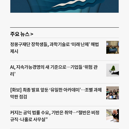
주요 뉴스 >
정몽구재단 장학생들, 과학기술로 ‘미래 난제’ 해법
제시
AI, 지속가능경영의 새 기준으로…기업들 ‘위험 관
리’
[화보] 최종 발표 앞둔 ‘유일한 아카데미’…조별 과제
막판 점검
커지는 공익 법률 수요, 기반은 취약…“절반은 비정
규직·나홀로 사무실”