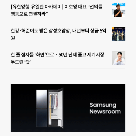
[유한양행-유일한 아카데미] 이호영 대표 “선의를
행동으로 연결하라”
한강·허준이도 받은 삼성호암상, 내년부터 상금 5억
원
한 줄 점자를 ‘화면’으로…50년 난제 풀고 세계시장
두드린 ‘닷’