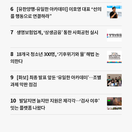
[유한양행-유일한 아카데미] 이호영 대표 “선의
를 행동으로 연결하라”
생명보험업계, ‘상생금융’ 통한 사회공헌 실시
18개국 청소년 300명, ‘기후위기와 물’ 해법 논
의한다
[화보] 최종 발표 앞둔 ‘유일한 아카데미’…조별
과제 막판 점검
발달지연 늘지만 지원은 제각각…‘검사 이후’
잇는 플랫폼 나왔다