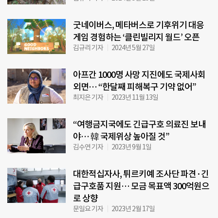
굿네이버스, 메타버스로 기후위기 대응
게임 경험하는 ‘클린빌리지 월드’ 오픈
김규리 기자
2024년 5월 27일
아프간 1000명 사망 지진에도 국제사회
외면… “한달째 피해복구 기약 없어”
최지은 기자
2023년 11월 13일
“여행금지국에도 긴급구호 의료진 보내
야… 韓 국제위상 높아질 것”
김수연 기자
2023년 9월 1일
대한적십자사, 튀르키예 조사단 파견·긴
급구호품 지원… 모금 목표액 300억원으
로 상향
문일요 기자
2023년 2월 17일