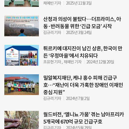
채예빈 기자
2025년 11월 3일
산청과 의성이 불탔다…더프라미스, 아
동·반려동물 위한 ‘긴급 모금’ 시작
김규리 기자
2025년 3월 24일
튀르키예 대지진이 남긴 상흔, 한국이 만
든 ‘우정마을’에서 치유되다
조유현 기자 , 채예빈 기자
2024년 12월 20일
밀알복지재단, 케냐 홍수 피해 긴급구
호…“재난이 더욱 가혹한 장애인 이재민
중심 지원”
김규리 기자
2024년 7월 2일
월드비전, ‘엘니뇨 가뭄’ 겪는 남아프리카
5개국에 670억 규모 긴급구호
김규리 기자
2024년 5월 29일