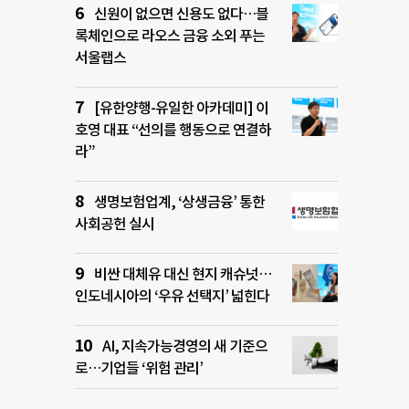
신원이 없으면 신용도 없다…블
록체인으로 라오스 금융 소외 푸는
서울랩스
[유한양행-유일한 아카데미] 이
호영 대표 “선의를 행동으로 연결하
라”
생명보험업계, ‘상생금융’ 통한
사회공헌 실시
비싼 대체유 대신 현지 캐슈넛…
인도네시아의 ‘우유 선택지’ 넓힌다
AI, 지속가능경영의 새 기준으
로…기업들 ‘위험 관리’