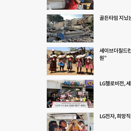
골든타임 지났는
세이브더칠드런,
원”
LG헬로비전, 
LG전자, 희망