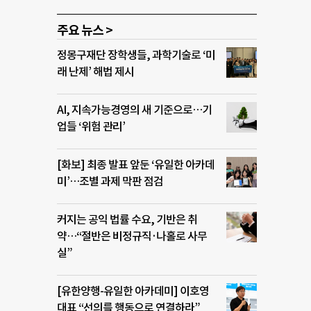
주요 뉴스 >
정몽구재단 장학생들, 과학기술로 ‘미
래 난제’ 해법 제시
AI, 지속가능경영의 새 기준으로…기
업들 ‘위험 관리’
[화보] 최종 발표 앞둔 ‘유일한 아카데
미’…조별 과제 막판 점검
커지는 공익 법률 수요, 기반은 취
약…“절반은 비정규직·나홀로 사무
실”
[유한양행-유일한 아카데미] 이호영
대표 “선의를 행동으로 연결하라”