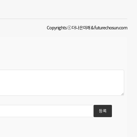
Copyrights ⓒ 더나은미래 & futurechosun.com