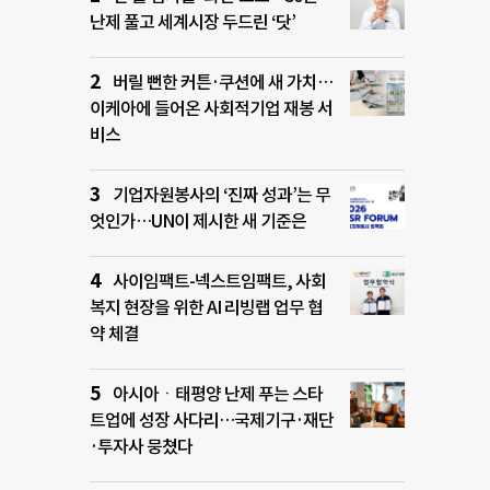
난제 풀고 세계시장 두드린 ‘닷’
버릴 뻔한 커튼·쿠션에 새 가치…
이케아에 들어온 사회적기업 재봉 서
비스
기업자원봉사의 ‘진짜 성과’는 무
엇인가…UN이 제시한 새 기준은
사이임팩트-넥스트임팩트, 사회
복지 현장을 위한 AI 리빙랩 업무 협
약 체결
아시아ㆍ태평양 난제 푸는 스타
트업에 성장 사다리…국제기구·재단
·투자사 뭉쳤다