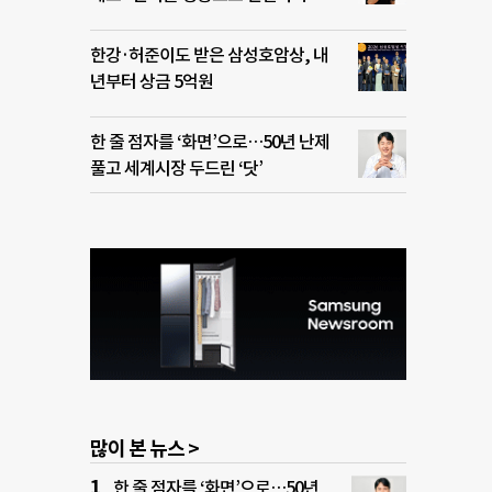
한강·허준이도 받은 삼성호암상, 내
년부터 상금 5억원
한 줄 점자를 ‘화면’으로…50년 난제
풀고 세계시장 두드린 ‘닷’
많이 본 뉴스 >
한 줄 점자를 ‘화면’으로…50년