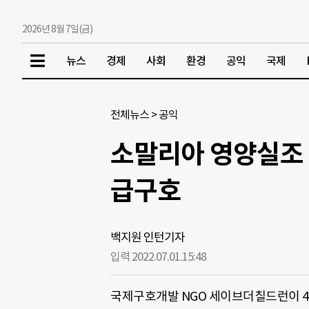
2026년 8월 7일(금)
뉴스
경제
사회
환경
공익
국제
전체뉴스
>
공익
소말리아 영양실조 
급구호
백지원 인턴기자
입력 2022.07.01.
15:48
국제구호개발 NGO 세이브더칠드런이 4