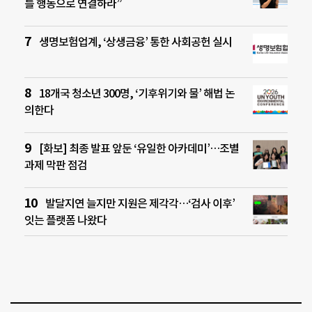
를 행동으로 연결하라”
생명보험업계, ‘상생금융’ 통한 사회공헌 실시
18개국 청소년 300명, ‘기후위기와 물’ 해법 논
의한다
[화보] 최종 발표 앞둔 ‘유일한 아카데미’…조별
과제 막판 점검
발달지연 늘지만 지원은 제각각…‘검사 이후’
잇는 플랫폼 나왔다