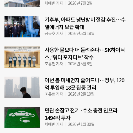
채예빈 기자
2026년 7월 2일
기후부, 아파트 냉난방비 절감 추진…수
열에너지 보급 확대
금윤호 기자
2026년 5월 18일
사용한 물보다 더 돌려준다…SK하이닉
스, ‘워터 포지티브’ 착수
조유현 기자
2026년 5월 8일
이번 봄 미세먼지 줄어드나…정부, 120
억 투입해 18곳 집중 관리
조유현 기자
2026년 2월 19일
민관 손잡고 전기·수소 충전 인프라
1494억 투자
채예빈 기자
2026년 1월 30일