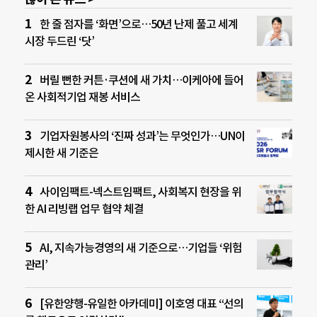
한 줄 점자를 ‘화면’으로…50년 난제 풀고 세계
시장 두드린 ‘닷’
버릴 뻔한 커튼·쿠션에 새 가치…이케아에 들어
온 사회적기업 재봉 서비스
기업자원봉사의 ‘진짜 성과’는 무엇인가…UN이
제시한 새 기준은
사이임팩트-넥스트임팩트, 사회복지 현장을 위
한 AI 리빙랩 업무 협약 체결
AI, 지속가능경영의 새 기준으로…기업들 ‘위험
관리’
[유한양행-유일한 아카데미] 이호영 대표 “선의