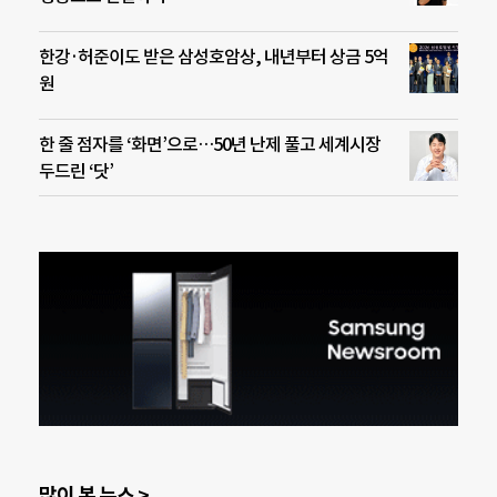
한강·허준이도 받은 삼성호암상, 내년부터 상금 5억
원
한 줄 점자를 ‘화면’으로…50년 난제 풀고 세계시장
두드린 ‘닷’
많이 본 뉴스 >