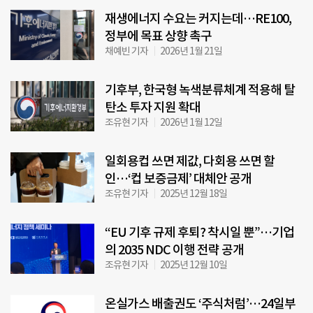
재생에너지 수요는 커지는데…RE100,
정부에 목표 상향 촉구
채예빈 기자
2026년 1월 21일
기후부, 한국형 녹색분류체계 적용해 탈
탄소 투자 지원 확대
조유현 기자
2026년 1월 12일
일회용컵 쓰면 제값, 다회용 쓰면 할
인…‘컵 보증금제’ 대체안 공개
조유현 기자
2025년 12월 18일
“EU 기후 규제 후퇴? 착시일 뿐”…기업
의 2035 NDC 이행 전략 공개
조유현 기자
2025년 12월 10일
온실가스 배출권도 ‘주식처럼’…24일부