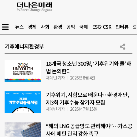
뉴스
경제
사회
환경
공익
국제
ESG·CSR
인터뷰
오
기후에너지환경부
18개국 청소년 300명, ‘기후위기와 물’ 해
법 논의한다
채예빈 기자
2026년 8월 4일
기후위기, 시험으로 배운다…환경재단,
제3회 기후수능 참가자 모집
채예빈 기자
2026년 7월 15일
“해외 LNG 공급망도 관리해야”…가스공
사에 메탄 관리 강화 촉구