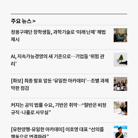
주요 뉴스 >
정몽구재단 장학생들, 과학기술로 ‘미래 난제’ 해법
제시
AI, 지속가능경영의 새 기준으로…기업들 ‘위험 관
리’
[화보] 최종 발표 앞둔 ‘유일한 아카데미’…조별 과제
막판 점검
커지는 공익 법률 수요, 기반은 취약…“절반은 비정
규직·나홀로 사무실”
[유한양행-유일한 아카데미] 이호영 대표 “선의를
행동으로 연결하라”