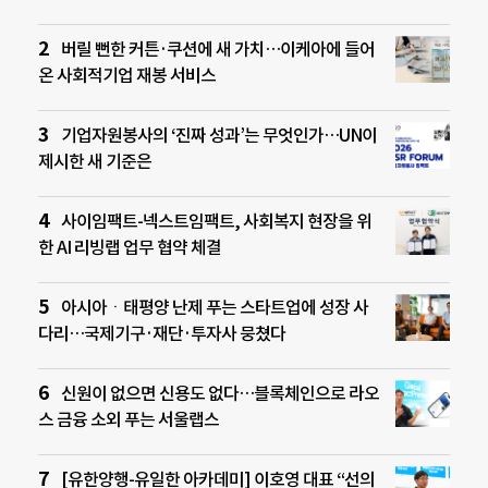
버릴 뻔한 커튼·쿠션에 새 가치…이케아에 들어
온 사회적기업 재봉 서비스
기업자원봉사의 ‘진짜 성과’는 무엇인가…UN이
제시한 새 기준은
사이임팩트-넥스트임팩트, 사회복지 현장을 위
한 AI 리빙랩 업무 협약 체결
아시아ㆍ태평양 난제 푸는 스타트업에 성장 사
다리…국제기구·재단·투자사 뭉쳤다
신원이 없으면 신용도 없다…블록체인으로 라오
스 금융 소외 푸는 서울랩스
[유한양행-유일한 아카데미] 이호영 대표 “선의