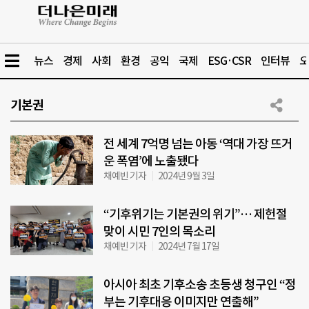
뉴스
경제
사회
환경
공익
국제
ESG·CSR
인터뷰
오
기본권
전 세계 7억명 넘는 아동 ‘역대 가장 뜨거
운 폭염’에 노출됐다
채예빈 기자
2024년 9월 3일
“기후위기는 기본권의 위기”… 제헌절
맞이 시민 7인의 목소리
채예빈 기자
2024년 7월 17일
아시아 최초 기후소송 초등생 청구인 “정
부는 기후대응 이미지만 연출해”