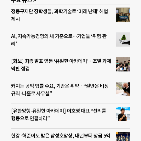
주요 뉴스 >
정몽구재단 장학생들, 과학기술로 ‘미래 난제’ 해법
제시
AI, 지속가능경영의 새 기준으로…기업들 ‘위험 관
리’
[화보] 최종 발표 앞둔 ‘유일한 아카데미’…조별 과제
막판 점검
커지는 공익 법률 수요, 기반은 취약…“절반은 비정
규직·나홀로 사무실”
[유한양행-유일한 아카데미] 이호영 대표 “선의를
행동으로 연결하라”
한강·허준이도 받은 삼성호암상, 내년부터 상금 5억