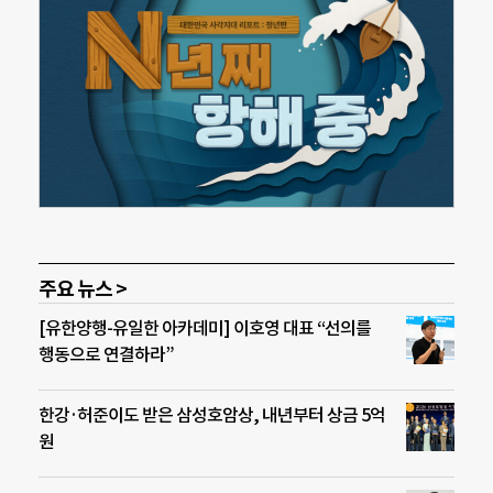
주요 뉴스 >
[유한양행-유일한 아카데미] 이호영 대표 “선의를
행동으로 연결하라”
한강·허준이도 받은 삼성호암상, 내년부터 상금 5억
원