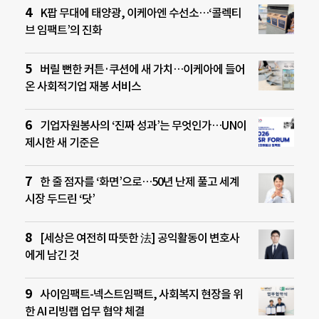
K팝 무대에 태양광, 이케아엔 수선소…‘콜렉티
브 임팩트’의 진화
버릴 뻔한 커튼·쿠션에 새 가치…이케아에 들어
온 사회적기업 재봉 서비스
기업자원봉사의 ‘진짜 성과’는 무엇인가…UN이
제시한 새 기준은
한 줄 점자를 ‘화면’으로…50년 난제 풀고 세계
시장 두드린 ‘닷’
[세상은 여전히 따뜻한 法] 공익활동이 변호사
에게 남긴 것
사이임팩트-넥스트임팩트, 사회복지 현장을 위
한 AI 리빙랩 업무 협약 체결