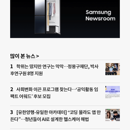
많이 본 뉴스 >
학위는 땄지만 연구는 막막…정몽구재단, 박사
후연구원 8명 지원
사회변화 이끈 프로그램 찾는다…‘공익활동 임
팩트 어워드’ 후보 모집
[유한양행-유일한 아카데미] “코딩 몰라도 앱 만
든다”…청년들이 AI로 설계한 헬스케어 해법