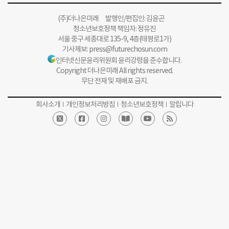
(주)더나은미래 발행인/편집인: 김윤곤
청소년보호정책 책임자: 정유진
서울 중구 세종대로 135-9, 4층(태평로1가)
기사제보:
press@futurechosun.com
인터넷신문윤리위원회 윤리강령을 준수합니다.
Copyright 더나은미래 All rights reserved.
무단 전재 및 재배포 금지.
회사소개
개인정보처리방침
청소년보호정책
알립니다