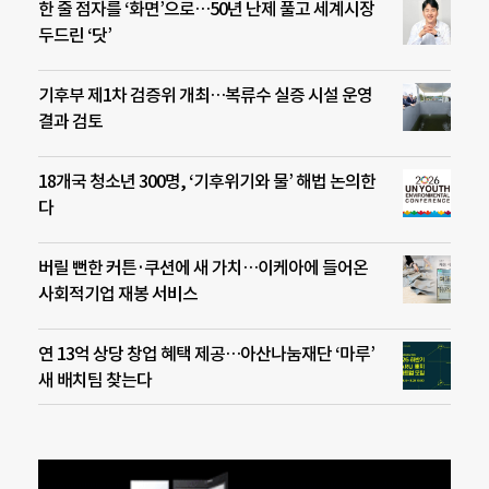
한 줄 점자를 ‘화면’으로…50년 난제 풀고 세계시장
두드린 ‘닷’
기후부 제1차 검증위 개최…복류수 실증 시설 운영
결과 검토
18개국 청소년 300명, ‘기후위기와 물’ 해법 논의한
다
버릴 뻔한 커튼·쿠션에 새 가치…이케아에 들어온
사회적기업 재봉 서비스
연 13억 상당 창업 혜택 제공…아산나눔재단 ‘마루’
새 배치팀 찾는다