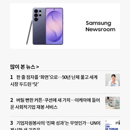
많이 본 뉴스 >
한 줄 점자를 ‘화면’으로…50년 난제 풀고 세계
시장 두드린 ‘닷’
버릴 뻔한 커튼·쿠션에 새 가치…이케아에 들어
온 사회적기업 재봉 서비스
기업자원봉사의 ‘진짜 성과’는 무엇인가…UN이