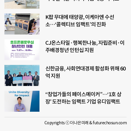
K팝 무대에 태양광, 이케아엔 수선
소…‘콜렉티브 임팩트’의 진화
CJ온스타일·행복한나눔, 자립준비·이
주배경청년 인턴십 지원
신한금융, 사회연대경제 활성화 위해 60
억 지원
“창업가들의 페이스메이커”…‘1호 상
장’ 도전하는 임팩트 기업 유디임팩트
Copyrights ⓒ 더나은미래 & futurechosun.com