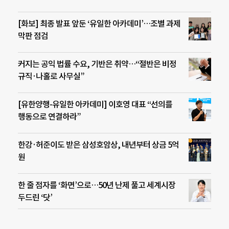
[화보] 최종 발표 앞둔 ‘유일한 아카데미’…조별 과제
막판 점검
커지는 공익 법률 수요, 기반은 취약…“절반은 비정
규직·나홀로 사무실”
[유한양행-유일한 아카데미] 이호영 대표 “선의를
행동으로 연결하라”
한강·허준이도 받은 삼성호암상, 내년부터 상금 5억
원
한 줄 점자를 ‘화면’으로…50년 난제 풀고 세계시장
두드린 ‘닷’