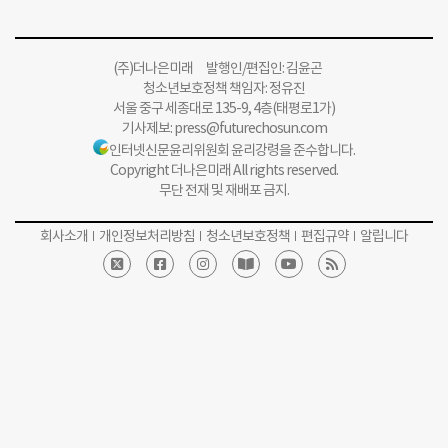
(주)더나은미래 발행인/편집인: 김윤곤
청소년보호정책 책임자: 정유진
서울 중구 세종대로 135-9, 4층(태평로1가)
기사제보:
press@futurechosun.com
인터넷신문윤리위원회 윤리강령을 준수합니다.
Copyright 더나은미래 All rights reserved.
무단 전재 및 재배포 금지.
회사소개
개인정보처리방침
청소년보호정책
편집규약
알립니다