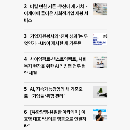
버릴 뻔한 커튼·쿠션에 새 가치…
이케아에 들어온 사회적기업 재봉 서
비스
기업자원봉사의 ‘진짜 성과’는 무
엇인가…UN이 제시한 새 기준은
사이임팩트-넥스트임팩트, 사회
복지 현장을 위한 AI 리빙랩 업무 협
약 체결
AI, 지속가능경영의 새 기준으
로…기업들 ‘위험 관리’
[유한양행-유일한 아카데미] 이
호영 대표 “선의를 행동으로 연결하
라”