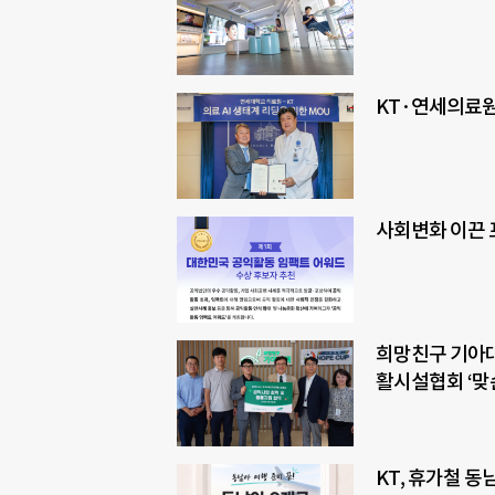
KT·연세의료원,
사회변화 이끈 
희망친구 기아
활시설협회 ‘맞
KT, 휴가철 