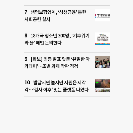
생명보험업계, ‘상생금융’ 통한
사회공헌 실시
18개국 청소년 300명, ‘기후위기
와 물’ 해법 논의한다
[화보] 최종 발표 앞둔 ‘유일한 아
카데미’…조별 과제 막판 점검
발달지연 늘지만 지원은 제각
각…‘검사 이후’ 잇는 플랫폼 나왔다