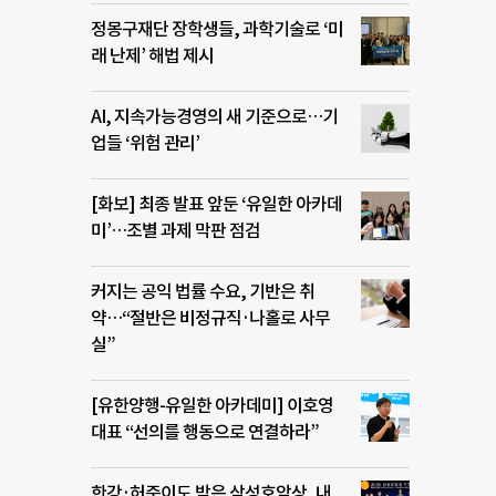
정몽구재단 장학생들, 과학기술로 ‘미
래 난제’ 해법 제시
AI, 지속가능경영의 새 기준으로…기
업들 ‘위험 관리’
[화보] 최종 발표 앞둔 ‘유일한 아카데
미’…조별 과제 막판 점검
커지는 공익 법률 수요, 기반은 취
약…“절반은 비정규직·나홀로 사무
실”
[유한양행-유일한 아카데미] 이호영
대표 “선의를 행동으로 연결하라”
한강·허준이도 받은 삼성호암상, 내