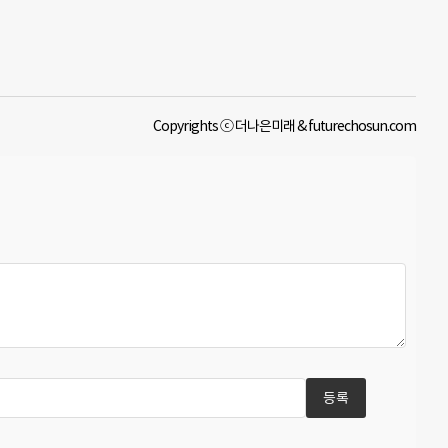
Copyrights ⓒ 더나은미래 & futurechosun.com