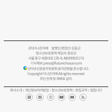
(주)더나은미래 발행인/편집인: 김윤곤
청소년보호정책 책임자: 정유진
서울 중구 세종대로 135-9, 4층(태평로1가)
기사제보:
press@futurechosun.com
인터넷신문윤리위원회 윤리강령을 준수합니다.
Copyright 더나은미래 All rights reserved.
무단 전재 및 재배포 금지.
회사소개
개인정보처리방침
청소년보호정책
편집규약
알립니다