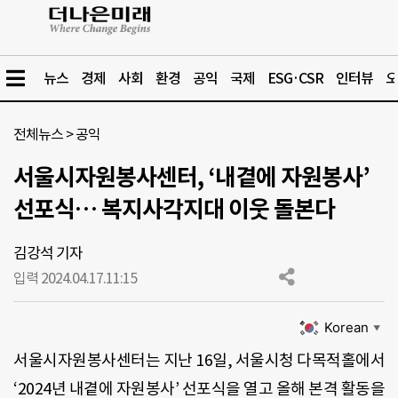
뉴스
경제
사회
환경
공익
국제
ESG·CSR
인터뷰
오
전체뉴스
>
공익
서울시자원봉사센터, ‘내곁에 자원봉사’
선포식… 복지사각지대 이웃 돌본다
김강석 기자
입력 2024.04.17.
11:15
Korean
▼
서울시자원봉사센터는 지난 16일, 서울시청 다목적홀에서
‘2024년 내곁에 자원봉사’ 선포식을 열고 올해 본격 활동을