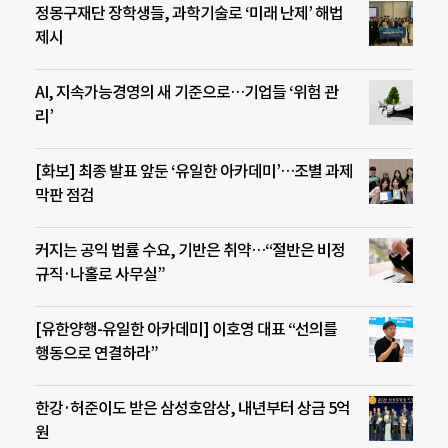
정몽구재단 장학생들, 과학기술로 ‘미래 난제’ 해법
제시
AI, 지속가능경영의 새 기준으로…기업들 ‘위험 관
리’
[화보] 최종 발표 앞둔 ‘유일한 아카데미’…조별 과제
막판 점검
커지는 공익 법률 수요, 기반은 취약…“절반은 비정
규직·나홀로 사무실”
[유한양행-유일한 아카데미] 이호영 대표 “선의를
행동으로 연결하라”
한강·허준이도 받은 삼성호암상, 내년부터 상금 5억
원