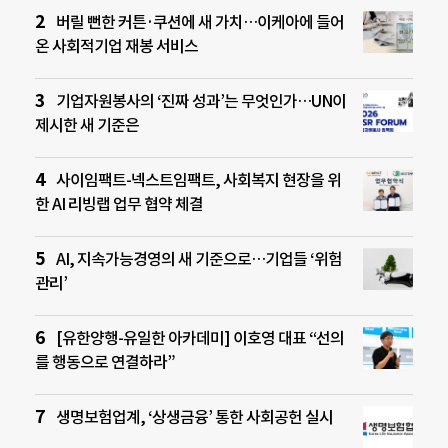
버릴 뻔한 커튼·쿠션에 새 가치…이케아에 들어
온 사회적기업 재봉 서비스
기업자원봉사의 ‘진짜 성과’는 무엇인가…UN이
제시한 새 기준은
사이임팩트-넥스트임팩트, 사회복지 현장을 위
한 AI 리빙랩 업무 협약 체결
AI, 지속가능경영의 새 기준으로…기업들 ‘위험
관리’
[유한양행-유일한 아카데미] 이호영 대표 “선의
를 행동으로 연결하라”
생명보험업계, ‘상생금융’ 통한 사회공헌 실시