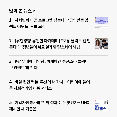
많이 본 뉴스 >
사회변화 이끈 프로그램 찾는다…‘공익활동 임
팩트 어워드’ 후보 모집
[유한양행-유일한 아카데미] “코딩 몰라도 앱 만
든다”…청년들이 AI로 설계한 헬스케어 해법
K팝 무대에 태양광, 이케아엔 수선소…‘콜렉티
브 임팩트’의 진화
버릴 뻔한 커튼·쿠션에 새 가치…이케아에 들어
온 사회적기업 재봉 서비스
기업자원봉사의 ‘진짜 성과’는 무엇인가…UN이
제시한 새 기준은