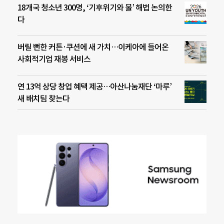
18개국 청소년 300명, ‘기후위기와 물’ 해법 논의한
다
버릴 뻔한 커튼·쿠션에 새 가치…이케아에 들어온
사회적기업 재봉 서비스
연 13억 상당 창업 혜택 제공…아산나눔재단 ‘마루’
새 배치팀 찾는다