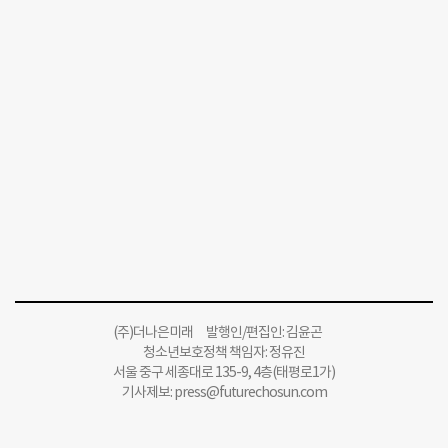
(주)더나은미래 발행인/편집인: 김윤곤
청소년보호정책 책임자: 정유진
서울 중구 세종대로 135-9, 4층(태평로1가)
기사제보:
press@futurechosun.com
인터넷신문윤리위원회 윤리강령을 준수합니다.
Copyright 더나은미래 All rights reserved.