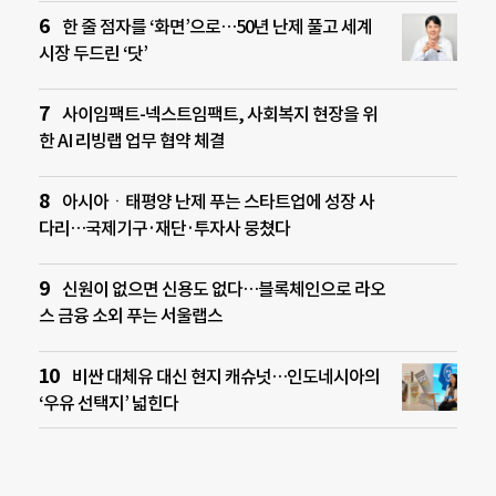
한 줄 점자를 ‘화면’으로…50년 난제 풀고 세계
시장 두드린 ‘닷’
사이임팩트-넥스트임팩트, 사회복지 현장을 위
한 AI 리빙랩 업무 협약 체결
아시아ㆍ태평양 난제 푸는 스타트업에 성장 사
다리…국제기구·재단·투자사 뭉쳤다
신원이 없으면 신용도 없다…블록체인으로 라오
스 금융 소외 푸는 서울랩스
비싼 대체유 대신 현지 캐슈넛…인도네시아의
‘우유 선택지’ 넓힌다