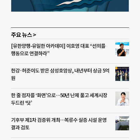
주요 뉴스 >
[유한양행-유일한 아카데미] 이호영 대표 “선의를
행동으로 연결하라”
한강·허준이도 받은 삼성호암상, 내년부터 상금 5억
원
한 줄 점자를 ‘화면’으로…50년 난제 풀고 세계시장
두드린 ‘닷’
기후부 제1차 검증위 개최…복류수 실증 시설 운영
결과 검토