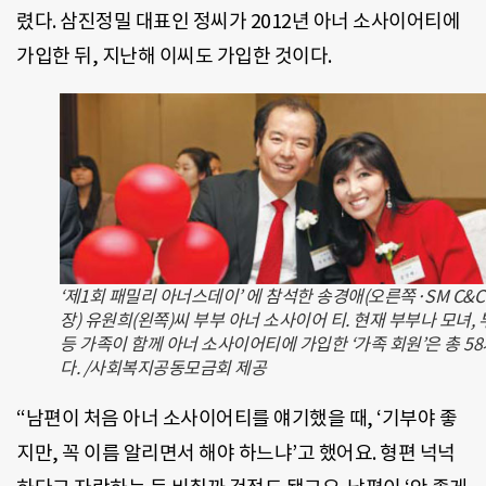
렸다. 삼진정밀 대표인 정씨가 2012년 아너 소사이어티에
가입한 뒤, 지난해 이씨도 가입한 것이다.
‘제1회 패밀리 아너스데이’ 에 참석한 송경애(오른쪽·SM C&C
장) 유원희(왼쪽)씨 부부 아너 소사이어 티. 현재 부부나 모녀,
등 가족이 함께 아너 소사이어티에 가입한 ‘가족 회원’은 총 5
다. /사회복지공동모금회 제공
“남편이 처음 아너 소사이어티를 얘기했을 때, ‘기부야 좋
지만, 꼭 이름 알리면서 해야 하느냐’고 했어요. 형편 넉넉