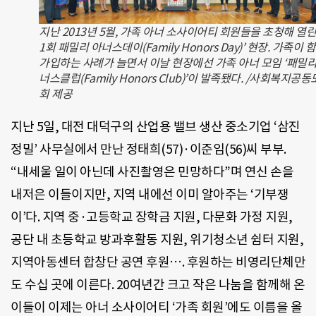
지난 2013년 5월, 가족 아너 소사이어티 회원들을 초청해 열린
1회 패밀리 아너스데이(Family Honors Day)’ 현장. 가족이 
가입하는 사례가 늘면서 이날 현장에선 가족 아너 모임 ‘패밀리
너스클럽(Family Honors Club)’이 발족됐다. /사회복지공
회 제공
지난 5일, 대전 대덕구의 산업용 밸브 생산 중소기업 ‘삼진
정밀’ 사무실에서 만난 정태희(57)·이준임(56)씨 부부.
“내세울 일이 아닌데 사진촬영은 민망하다”며 연신 손을
내저은 이들이지만, 지역 내에선 이미 알아주는 ‘기부쟁
이’다. 지역 중·고등학교 장학금 지원, 다문화 가정 지원,
공단 내 초등학교 방과후활동 지원, 위기청소년 쉼터 지원,
지역아동센터 합창단 공연 후원…. 후원하는 비영리단체만
도 수십 곳에 이른다. 20여년간 크고 작은 나눔을 함께해 온
이들이 이제는 아너 소사이어티 ‘가족 회원’에도 이름을 올