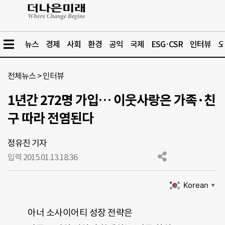
뉴스
경제
사회
환경
공익
국제
ESG·CSR
인터뷰
오
전체뉴스
>
인터뷰
1년간 272명 가입… 이웃사랑은 가족·친
구 따라 전염된다
정유진 기자
입력 2015.01.13.
18:36
Korean
▼
아너 소사이어티 성장 전략은