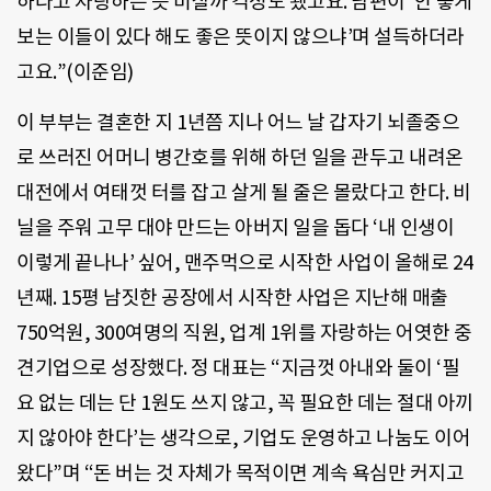
하다고 자랑하는 듯 비칠까 걱정도 됐고요. 남편이 ‘안 좋게
보는 이들이 있다 해도 좋은 뜻이지 않으냐’며 설득하더라
고요.”(이준임)
이 부부는 결혼한 지 1년쯤 지나 어느 날 갑자기 뇌졸중으
로 쓰러진 어머니 병간호를 위해 하던 일을 관두고 내려온
대전에서 여태껏 터를 잡고 살게 될 줄은 몰랐다고 한다. 비
닐을 주워 고무 대야 만드는 아버지 일을 돕다 ‘내 인생이
이렇게 끝나나’ 싶어, 맨주먹으로 시작한 사업이 올해로 24
년째. 15평 남짓한 공장에서 시작한 사업은 지난해 매출
750억원, 300여명의 직원, 업계 1위를 자랑하는 어엿한 중
견기업으로 성장했다. 정 대표는 “지금껏 아내와 둘이 ‘필
요 없는 데는 단 1원도 쓰지 않고, 꼭 필요한 데는 절대 아끼
지 않아야 한다’는 생각으로, 기업도 운영하고 나눔도 이어
왔다”며 “돈 버는 것 자체가 목적이면 계속 욕심만 커지고