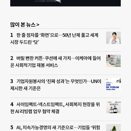
많이 본 뉴스 >
한 줄 점자를 ‘화면’으로…50년 난제 풀고 세계
시장 두드린 ‘닷’
버릴 뻔한 커튼·쿠션에 새 가치…이케아에 들어
온 사회적기업 재봉 서비스
기업자원봉사의 ‘진짜 성과’는 무엇인가…UN이
제시한 새 기준은
사이임팩트-넥스트임팩트, 사회복지 현장을 위
한 AI 리빙랩 업무 협약 체결
AI, 지속가능경영의 새 기준으로…기업들 ‘위험