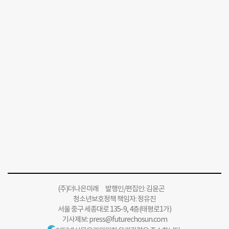
(주)더나은미래 발행인/편집인: 김윤곤
청소년보호정책 책임자: 정유진
서울 중구 세종대로 135-9, 4층(태평로1가)
기사제보:
press@futurechosun.com