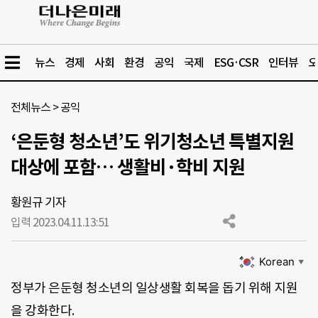
뉴스
경제
사회
환경
공익
국제
ESG·CSR
인터뷰
오
전체뉴스
>
공익
‘은둔형 청소년’도 위기청소년 특별지원
대상에 포함… 생활비·학비 지원
황원규 기자
입력 2023.04.11.
13:51
Korean
▼
정부가 은둔형 청소년의 일상생활 회복을 돕기 위해 지원
을 강화한다.