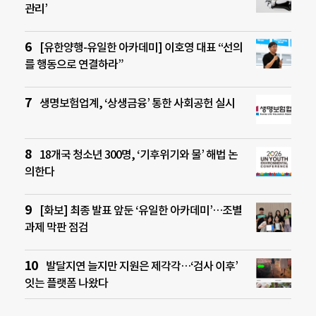
관리’
[유한양행-유일한 아카데미] 이호영 대표 “선의
를 행동으로 연결하라”
생명보험업계, ‘상생금융’ 통한 사회공헌 실시
18개국 청소년 300명, ‘기후위기와 물’ 해법 논
의한다
[화보] 최종 발표 앞둔 ‘유일한 아카데미’…조별
과제 막판 점검
발달지연 늘지만 지원은 제각각…‘검사 이후’
잇는 플랫폼 나왔다