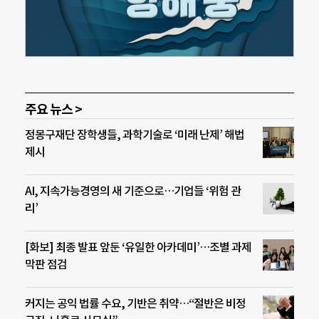
주요 뉴스 >
정몽구재단 장학생들, 과학기술로 ‘미래 난제’ 해법
제시
AI, 지속가능경영의 새 기준으로…기업들 ‘위험 관
리’
[화보] 최종 발표 앞둔 ‘유일한 아카데미’…조별 과제
막판 점검
커지는 공익 법률 수요, 기반은 취약…“절반은 비정