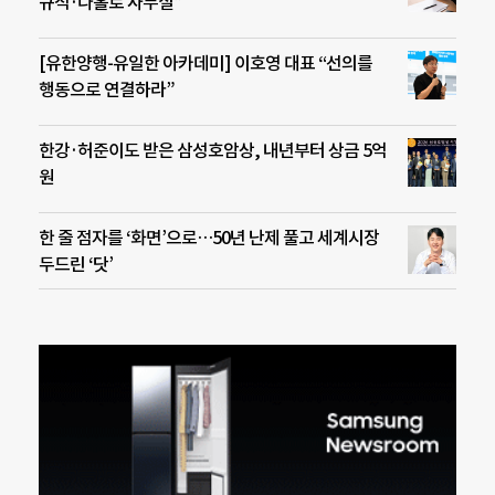
규직·나홀로 사무실”
[유한양행-유일한 아카데미] 이호영 대표 “선의를
행동으로 연결하라”
한강·허준이도 받은 삼성호암상, 내년부터 상금 5억
원
한 줄 점자를 ‘화면’으로…50년 난제 풀고 세계시장
두드린 ‘닷’