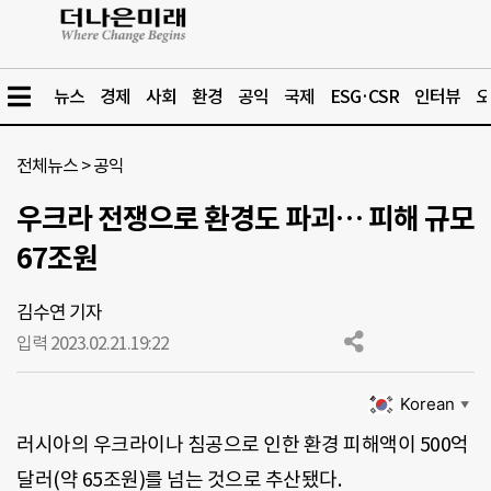
뉴스
경제
사회
환경
공익
국제
ESG·CSR
인터뷰
오
전체뉴스
>
공익
우크라 전쟁으로 환경도 파괴… 피해 규모
67조원
김수연 기자
입력 2023.02.21.
19:22
Korean
▼
러시아의 우크라이나 침공으로 인한 환경 피해액이 500억
달러(약 65조원)를 넘는 것으로 추산됐다.