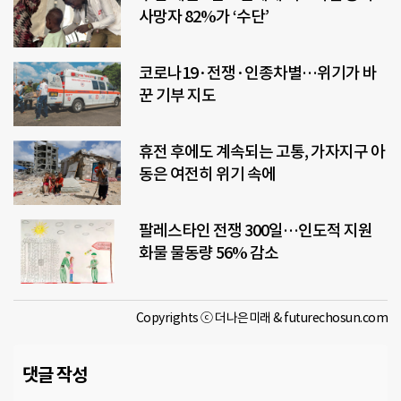
사망자 82%가 ‘수단’
코로나19·전쟁·인종차별…위기가 바
꾼 기부 지도
휴전 후에도 계속되는 고통, 가자지구 아
동은 여전히 위기 속에
팔레스타인 전쟁 300일…인도적 지원
화물 물동량 56% 감소
Copyrights ⓒ 더나은미래 & futurechosun.com
댓글 작성