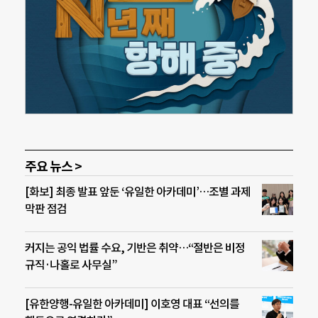
주요 뉴스 >
[화보] 최종 발표 앞둔 ‘유일한 아카데미’…조별 과제
막판 점검
커지는 공익 법률 수요, 기반은 취약…“절반은 비정
규직·나홀로 사무실”
[유한양행-유일한 아카데미] 이호영 대표 “선의를