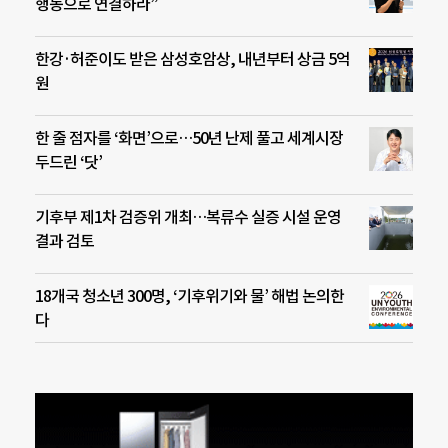
행동으로 연결하라”
한강·허준이도 받은 삼성호암상, 내년부터 상금 5억
원
한 줄 점자를 ‘화면’으로…50년 난제 풀고 세계시장
두드린 ‘닷’
기후부 제1차 검증위 개최…복류수 실증 시설 운영
결과 검토
18개국 청소년 300명, ‘기후위기와 물’ 해법 논의한
다