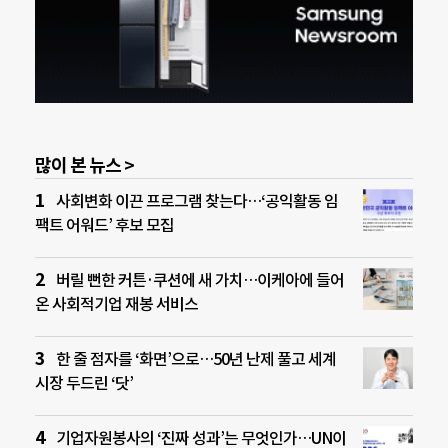
많이 본 뉴스 >
사회변화 이끈 프로그램 찾는다…‘공익활동 임
팩트 어워드’ 후보 모집
버릴 뻔한 커튼·쿠션에 새 가치…이케아에 들어
온 사회적기업 재봉 서비스
한 줄 점자를 ‘화면’으로…50년 난제 풀고 세계
시장 두드린 ‘닷’
기업자원봉사의 ‘진짜 성과’는 무엇인가…UN이