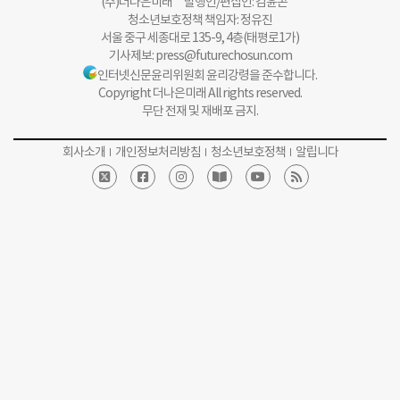
(주)더나은미래 발행인/편집인: 김윤곤
청소년보호정책 책임자: 정유진
서울 중구 세종대로 135-9, 4층(태평로1가)
기사제보:
press@futurechosun.com
인터넷신문윤리위원회 윤리강령을 준수합니다.
Copyright 더나은미래 All rights reserved.
무단 전재 및 재배포 금지.
회사소개
개인정보처리방침
청소년보호정책
알립니다