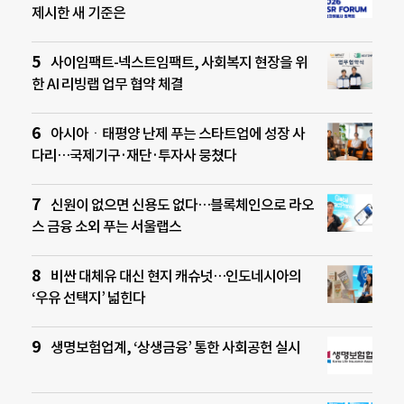
제시한 새 기준은
사이임팩트-넥스트임팩트, 사회복지 현장을 위
한 AI 리빙랩 업무 협약 체결
아시아ㆍ태평양 난제 푸는 스타트업에 성장 사
다리…국제기구·재단·투자사 뭉쳤다
신원이 없으면 신용도 없다…블록체인으로 라오
스 금융 소외 푸는 서울랩스
비싼 대체유 대신 현지 캐슈넛…인도네시아의
‘우유 선택지’ 넓힌다
생명보험업계, ‘상생금융’ 통한 사회공헌 실시