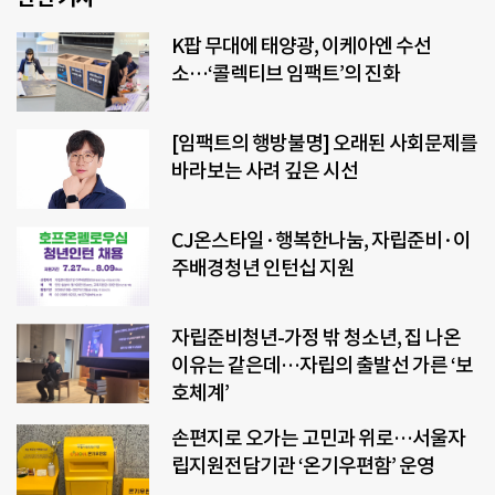
K팝 무대에 태양광, 이케아엔 수선
소…‘콜렉티브 임팩트’의 진화
[임팩트의 행방불명] 오래된 사회문제를
바라보는 사려 깊은 시선
CJ온스타일·행복한나눔, 자립준비·이
주배경청년 인턴십 지원
자립준비청년-가정 밖 청소년, 집 나온
이유는 같은데…자립의 출발선 가른 ‘보
호체계’
손편지로 오가는 고민과 위로…서울자
립지원전담기관 ‘온기우편함’ 운영