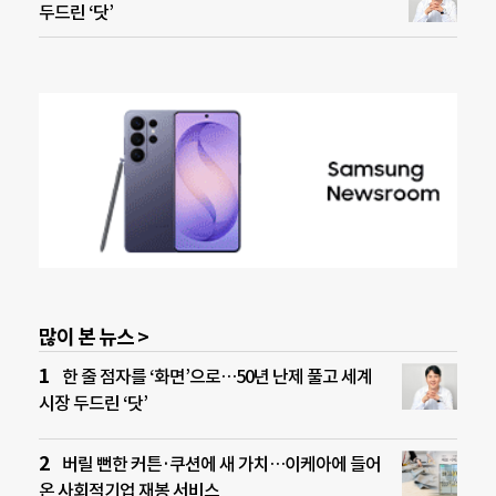
두드린 ‘닷’
많이 본 뉴스 >
한 줄 점자를 ‘화면’으로…50년 난제 풀고 세계
시장 두드린 ‘닷’
버릴 뻔한 커튼·쿠션에 새 가치…이케아에 들어
온 사회적기업 재봉 서비스