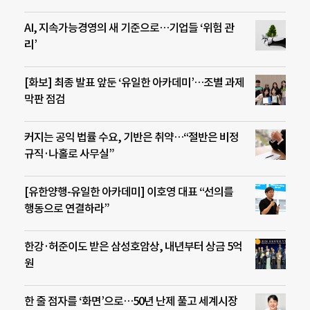
AI, 지속가능경영의 새 기준으로…기업들 ‘위험 관
리’
[화보] 최종 발표 앞둔 ‘유일한 아카데미’…조별 과제
막판 점검
커지는 공익 법률 수요, 기반은 취약…“절반은 비정
규직·나홀로 사무실”
[유한양행-유일한 아카데미] 이호영 대표 “선의를
행동으로 연결하라”
한강·허준이도 받은 삼성호암상, 내년부터 상금 5억
원
한 줄 점자를 ‘화면’으로…50년 난제 풀고 세계시장