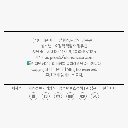
(주)더나은미래 발행인/편집인: 김윤곤
청소년보호정책 책임자: 정유진
서울 중구 세종대로 135-9, 4층(태평로1가)
기사제보:
press@futurechosun.com
인터넷신문윤리위원회 윤리강령을 준수합니다.
Copyright 더나은미래 All rights reserved.
무단 전재 및 재배포 금지.
회사소개
개인정보처리방침
청소년보호정책
편집규약
알립니다