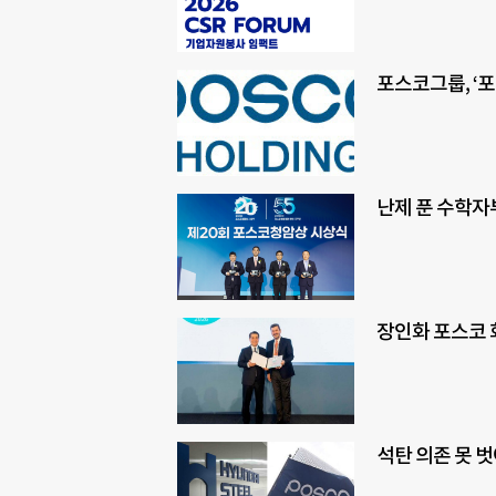
포스코그룹, ‘포
난제 푼 수학자
장인화 포스코 
석탄 의존 못 