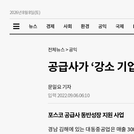
2026년 8월 8일(토)
뉴스
경제
사회
환경
공익
국제
전체뉴스
>
공익
공급사가 ‘강소 기
문일요 기자
입력 2022.09.06.
06:10
포스코 공급사 동반성장 지원 사업
경남 김해에 있는 대동중공업은 매출 30