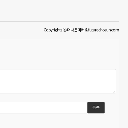
Copyrights ⓒ 더나은미래 & futurechosun.com