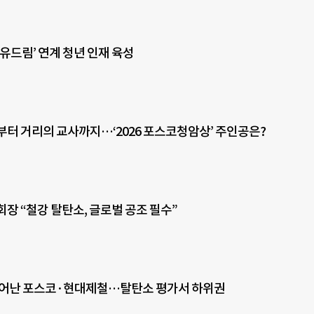
유드림’ 연계 청년 인재 육성
부터 거리의 교사까지…‘2026 포스코청암상’ 주인공은?
회장 “철강 탈탄소, 글로벌 공조 필수”
벗어난 포스코·현대제철…탈탄소 평가서 하위권