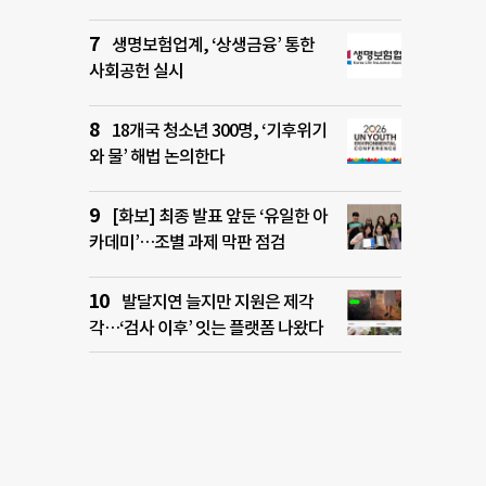
생명보험업계, ‘상생금융’ 통한
사회공헌 실시
18개국 청소년 300명, ‘기후위기
와 물’ 해법 논의한다
[화보] 최종 발표 앞둔 ‘유일한 아
카데미’…조별 과제 막판 점검
발달지연 늘지만 지원은 제각
각…‘검사 이후’ 잇는 플랫폼 나왔다