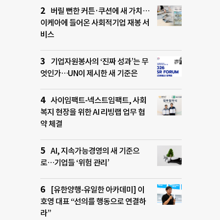
버릴 뻔한 커튼·쿠션에 새 가치…
이케아에 들어온 사회적기업 재봉 서
비스
기업자원봉사의 ‘진짜 성과’는 무
엇인가…UN이 제시한 새 기준은
사이임팩트-넥스트임팩트, 사회
복지 현장을 위한 AI 리빙랩 업무 협
약 체결
AI, 지속가능경영의 새 기준으
로…기업들 ‘위험 관리’
[유한양행-유일한 아카데미] 이
호영 대표 “선의를 행동으로 연결하
라”