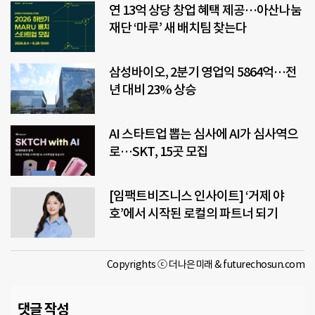
연 13억 상당 창업 혜택 제공…아산나눔
재단 ‘마루’ 새 배치팀 찾는다
삼성바이오, 2분기 영업익 5864억…전
년 대비 23% 상승
AI 스타트업 뽑는 심사에 AI가 심사역으
로…SKT, 15곳 모집
[임팩트비즈니스 인사이트] ‘거제 야
호’에서 시작된 로컬의 파트너 되기
Copyrights ⓒ 더나은미래 & futurechosun.com
댓글 작성