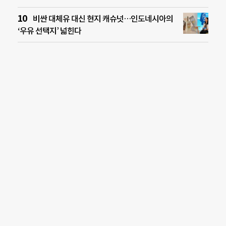
비싼 대체유 대신 현지 캐슈넛…인도네시아의
‘우유 선택지’ 넓힌다