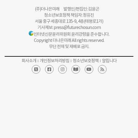
(주)더나은미래 발행인/편집인: 김윤곤
청소년보호정책 책임자: 정유진
서울 중구 세종대로 135-9, 4층(태평로1가)
기사제보:
press@futurechosun.com
인터넷신문윤리위원회 윤리강령을 준수합니다.
Copyright 더나은미래 All rights reserved.
무단 전재 및 재배포 금지.
회사소개
개인정보처리방침
청소년보호정책
알립니다