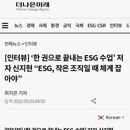
뉴스
경제
사회
환경
공익
국제
ESG·CSR
인터뷰
오
전체뉴스
>
인터뷰
[인터뷰] ‘한 권으로 끝내는 ESG 수업’ 저
자 신지현 “ESG, 작은 조직일 때 체계 잡
아야”
최지은 기자
입력 2022.05.03.
04:50
Korean
▼