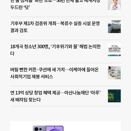
한 줄 점자를 ‘화면’으로…50년 난제 풀고 세계시장
두드린 ‘닷’
기후부 제1차 검증위 개최…복류수 실증 시설 운영
결과 검토
18개국 청소년 300명, ‘기후위기와 물’ 해법 논의한
다
버릴 뻔한 커튼·쿠션에 새 가치…이케아에 들어온
사회적기업 재봉 서비스
연 13억 상당 창업 혜택 제공…아산나눔재단 ‘마루’
새 배치팀 찾는다