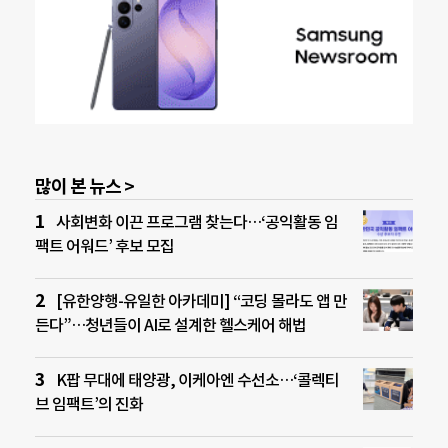
많이 본 뉴스 >
사회변화 이끈 프로그램 찾는다…‘공익활동 임
팩트 어워드’ 후보 모집
[유한양행-유일한 아카데미] “코딩 몰라도 앱 만
든다”…청년들이 AI로 설계한 헬스케어 해법
K팝 무대에 태양광, 이케아엔 수선소…‘콜렉티
브 임팩트’의 진화