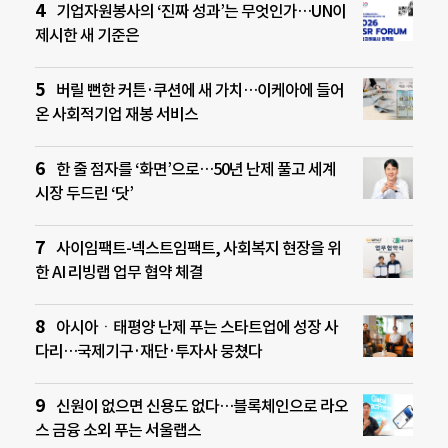
기업자원봉사의 ‘진짜 성과’는 무엇인가…UN이
제시한 새 기준은
버릴 뻔한 커튼·쿠션에 새 가치…이케아에 들어
온 사회적기업 재봉 서비스
한 줄 점자를 ‘화면’으로…50년 난제 풀고 세계
시장 두드린 ‘닷’
사이임팩트-넥스트임팩트, 사회복지 현장을 위
한 AI 리빙랩 업무 협약 체결
아시아ㆍ태평양 난제 푸는 스타트업에 성장 사
다리…국제기구·재단·투자사 뭉쳤다
신원이 없으면 신용도 없다…블록체인으로 라오
스 금융 소외 푸는 서울랩스