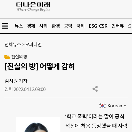
뉴스
경제
사회
환경
공익
국제
ESG·CSR
인터뷰
오
전체뉴스
>
오피니언
진실의 방
[진실의 방] 어떻게 감히
김시원 기자
입력 2022.04.12.
09:00
Korean
▼
‘학교 폭력’이라는 말이 공식
석상에 처음 등장했을 때 사람