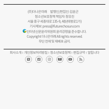
(주)더나은미래 발행인/편집인: 김윤곤
청소년보호정책 책임자: 정유진
서울 중구 세종대로 135-9, 4층(태평로1가)
기사제보:
press@futurechosun.com
인터넷신문윤리위원회 윤리강령을 준수합니다.
Copyright 더나은미래 All rights reserved.
무단 전재 및 재배포 금지.
회사소개
개인정보처리방침
청소년보호정책
편집규약
알립니다