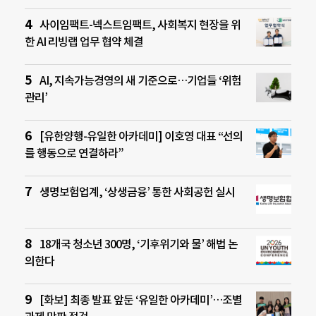
사이임팩트-넥스트임팩트, 사회복지 현장을 위
한 AI 리빙랩 업무 협약 체결
AI, 지속가능경영의 새 기준으로…기업들 ‘위험
관리’
[유한양행-유일한 아카데미] 이호영 대표 “선의
를 행동으로 연결하라”
생명보험업계, ‘상생금융’ 통한 사회공헌 실시
18개국 청소년 300명, ‘기후위기와 물’ 해법 논
의한다
[화보] 최종 발표 앞둔 ‘유일한 아카데미’…조별