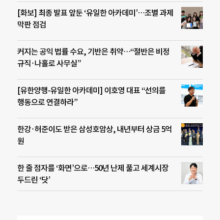
[화보] 최종 발표 앞둔 ‘유일한 아카데미’…조별 과제
막판 점검
커지는 공익 법률 수요, 기반은 취약…“절반은 비정
규직·나홀로 사무실”
[유한양행-유일한 아카데미] 이호영 대표 “선의를
행동으로 연결하라”
한강·허준이도 받은 삼성호암상, 내년부터 상금 5억
원
한 줄 점자를 ‘화면’으로…50년 난제 풀고 세계시장
두드린 ‘닷’