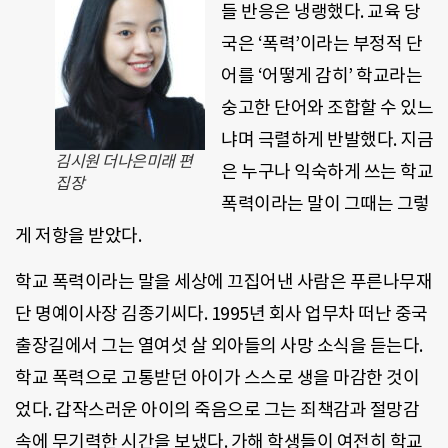
들 반응은 냉랭했다. 교육 당
국은 ‘폭력’이라는 부정적 단
어를 ‘어떻게 감히’ 학교라는
숭고한 단어와 조합할 수 있느
냐며 극렬하게 반발했다. 지금
김시원 더나은미래 편
은 누구나 익숙하게 쓰는 학교
집장
폭력이라는 말이 그때는 그렇
게 저항을 받았다.
학교 폭력이라는 말을 세상에 끄집어낸 사람은 푸른나무재
단 명예이사장 김종기씨다. 1995년 회사 업무차 떠난 중국
출장길에서 그는 열여섯 살 외아들의 사망 소식을 듣는다.
학교 폭력으로 고통받던 아이가 스스로 생을 마감한 것이
었다. 갑작스러운 아이의 죽음으로 그는 죄책감과 절망감
속에 무기력한 시간을 보냈다. 가해 학생들이 여전히 학교