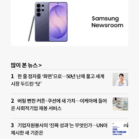
많이 본 뉴스 >
한 줄 점자를 ‘화면’으로…50년 난제 풀고 세계
시장 두드린 ‘닷’
버릴 뻔한 커튼·쿠션에 새 가치…이케아에 들어
온 사회적기업 재봉 서비스
기업자원봉사의 ‘진짜 성과’는 무엇인가…UN이
제시한 새 기준은