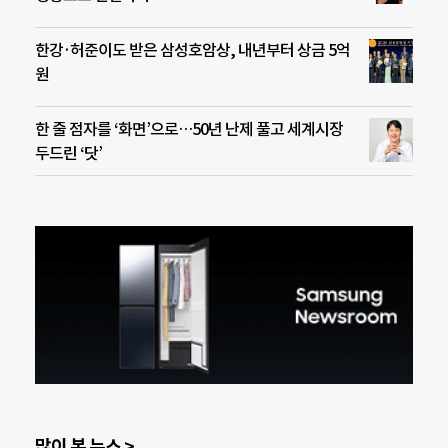
한강·허준이도 받은 삼성호암상, 내년부터 상금 5억
원
한 줄 점자를 ‘화면’으로…50년 난제 풀고 세계시장
두드린 ‘닷’
많이 본 뉴스 >