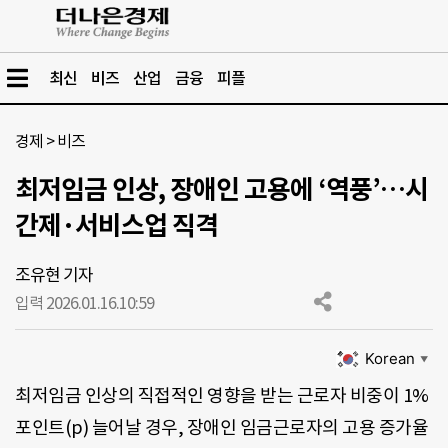
최신
비즈
산업
금융
피플
경제
>
비즈
최저임금 인상, 장애인 고용에 ‘역풍’…시
간제·서비스업 직격
조유현 기자
입력 2026.01.16.
10:59
Korean
▼
최저임금 인상의 직접적인 영향을 받는 근로자 비중이 1%
포인트(p) 늘어날 경우, 장애인 임금근로자의 고용 증가율