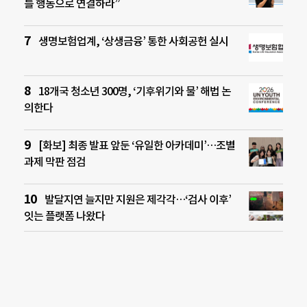
를 행동으로 연결하라”
생명보험업계, ‘상생금융’ 통한 사회공헌 실시
18개국 청소년 300명, ‘기후위기와 물’ 해법 논
의한다
[화보] 최종 발표 앞둔 ‘유일한 아카데미’…조별
과제 막판 점검
발달지연 늘지만 지원은 제각각…‘검사 이후’
잇는 플랫폼 나왔다