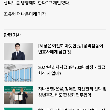
센티브를 병행해야 한다”고 제언했다.
조유현 더나은미래 기자
관련 기사
[세상은 여전히 따뜻한 法] 공익활동이
변호사에게 남긴 것
2027년 최저시급 1만700원 확정…월급
환산 시 얼마?
하나은행-온율, 장애인 자산관리 신탁 및
성년후견 제도 활성화 업무협약