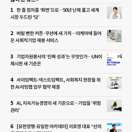
한 줄 점자를 ‘화면’으로…50년 난제 풀고 세계
시장 두드린 ‘닷’
버릴 뻔한 커튼·쿠션에 새 가치…이케아에 들어
온 사회적기업 재봉 서비스
기업자원봉사의 ‘진짜 성과’는 무엇인가…UN이
제시한 새 기준은
사이임팩트-넥스트임팩트, 사회복지 현장을 위
한 AI 리빙랩 업무 협약 체결
AI, 지속가능경영의 새 기준으로…기업들 ‘위험
관리’
[유한양행-유일한 아카데미] 이호영 대표 “선의