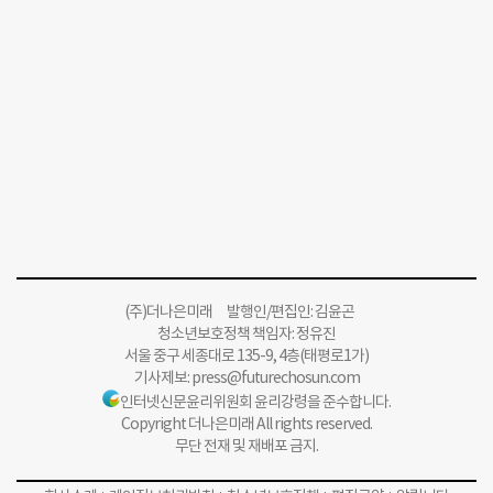
(주)더나은미래 발행인/편집인: 김윤곤
청소년보호정책 책임자: 정유진
서울 중구 세종대로 135-9, 4층(태평로1가)
기사제보:
press@futurechosun.com
인터넷신문윤리위원회 윤리강령을 준수합니다.
Copyright 더나은미래 All rights reserved.
무단 전재 및 재배포 금지.