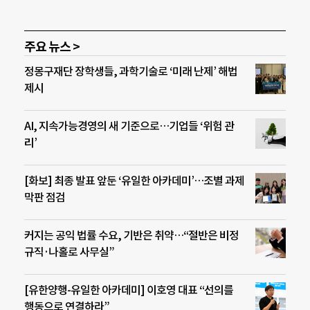
주요 뉴스 >
정몽구재단 장학생들, 과학기술로 ‘미래 난제’ 해법
제시
AI, 지속가능경영의 새 기준으로…기업들 ‘위험 관
리’
[화보] 최종 발표 앞둔 ‘유일한 아카데미’…조별 과제
막판 점검
커지는 공익 법률 수요, 기반은 취약…“절반은 비정
규직·나홀로 사무실”
[유한양행-유일한 아카데미] 이호영 대표 “선의를
행동으로 연결하라”