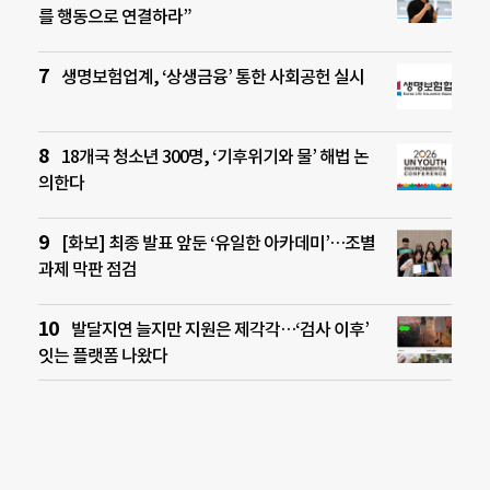
를 행동으로 연결하라”
생명보험업계, ‘상생금융’ 통한 사회공헌 실시
18개국 청소년 300명, ‘기후위기와 물’ 해법 논
의한다
[화보] 최종 발표 앞둔 ‘유일한 아카데미’…조별
과제 막판 점검
발달지연 늘지만 지원은 제각각…‘검사 이후’
잇는 플랫폼 나왔다