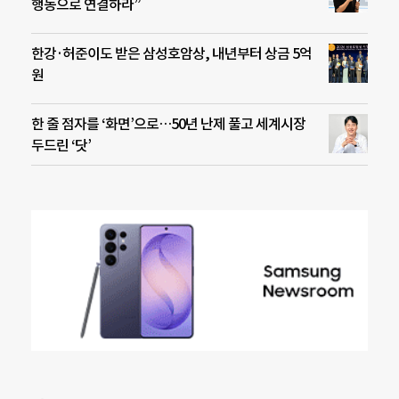
행동으로 연결하라”
한강·허준이도 받은 삼성호암상, 내년부터 상금 5억
원
한 줄 점자를 ‘화면’으로…50년 난제 풀고 세계시장
두드린 ‘닷’