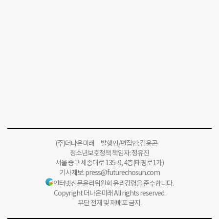
(주)더나은미래 발행인/편집인: 김윤곤
청소년보호정책 책임자: 정유진
서울 중구 세종대로 135-9, 4층(태평로1가)
기사제보:
press@futurechosun.com
인터넷신문윤리위원회 윤리강령을 준수합니다.
Copyright 더나은미래 All rights reserved.
무단 전재 및 재배포 금지.