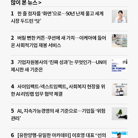
많이 본 뉴스 >
한 줄 점자를 ‘화면’으로…50년 난제 풀고 세계
시장 두드린 ‘닷’
버릴 뻔한 커튼·쿠션에 새 가치…이케아에 들어
온 사회적기업 재봉 서비스
기업자원봉사의 ‘진짜 성과’는 무엇인가…UN이
제시한 새 기준은
사이임팩트-넥스트임팩트, 사회복지 현장을 위
한 AI 리빙랩 업무 협약 체결
AI, 지속가능경영의 새 기준으로…기업들 ‘위험
관리’
[유한양행-유일한 아카데미] 이호영 대표 “선의