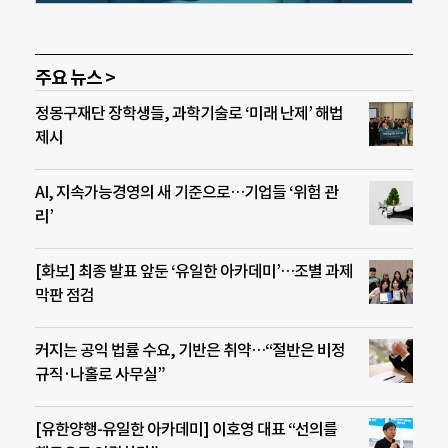
주요 뉴스 >
정몽구재단 장학생들, 과학기술로 ‘미래 난제’ 해법
제시
AI, 지속가능경영의 새 기준으로…기업들 ‘위험 관
리’
[화보] 최종 발표 앞둔 ‘유일한 아카데미’…조별 과제
막판 점검
커지는 공익 법률 수요, 기반은 취약…“절반은 비정
규직·나홀로 사무실”
[유한양행-유일한 아카데미] 이호영 대표 “선의를