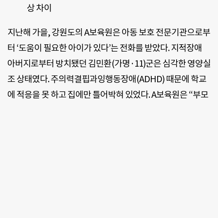
상 차이
지난해 가을, 강원도의 A보육원은 아동 보호 전문기관으로부
터 ‘도움이 필요한 아이가 있다’는 전화를 받았다. 지적장애
아버지로부터 방치됐던 김민환(가명·11)군은 심각한 영양실
조 상태였다. 주의력결핍과잉행동장애(ADHD) 때문에 학교
에 적응을 못 하고 집에만 틀어박혀 있었다. A보육원은 “부모
처럼 잘 돌보겠다”고 약속했지만, 해당 지자체는 “왜 다른 지
역 아동을 받느냐”며 반려 처분을 내렸다. 아동복지시설에 아
동 숫자가 늘어나면, 그만큼 해당 지자체에서 부담해야 할 비
용이 늘기 때문이었다. 몇 개월 동안 민환군을 받아주는 곳이
없었다. A보육원 원장은 “보육원, 가정 위탁, 친·인척 등을 수
소문해도 돌봐줄 곳이 없는 아동들은 불가피하게 일시 아동
보호시설에서 1년 넘게 생활하는 경우가 많다”면서 “가정에